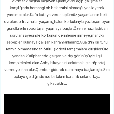
evde tek başına yaşayan Quaid,evini açıp çalışmalar
karşılığında herhangi bir beklentisi olmadığı yenileyerek
yardımcı olur.Kafa kafaya veren üçlümüz yaşamlarının belli
evrelerde travmalar yaşamış,halen korkularıyla yüzleşemeyen
gönüllülerle röportajlar yapmaya başlar.Özenle hazırladıkları
sorular sayesinde korkunun derinlerine inmeye,mantıklı
sebepler bulmaya çalışan kahramanlarımız,Quaid'in bir türlü
tatmin olmamasından ötürü şiddetli tartışmalara girişirler.Öte
yandan kütüphanede çalışan ve dış görünüşüyle ilgili
kompleksleri olan Abby hikayesini anlatmak için röportaj
vermeye ikna olur.Çember giderek daralmaya başlamıştır.Sıra
üçlüye geldiğinde ise birtakım karanlık sırlar ortaya
çıkacaktır...