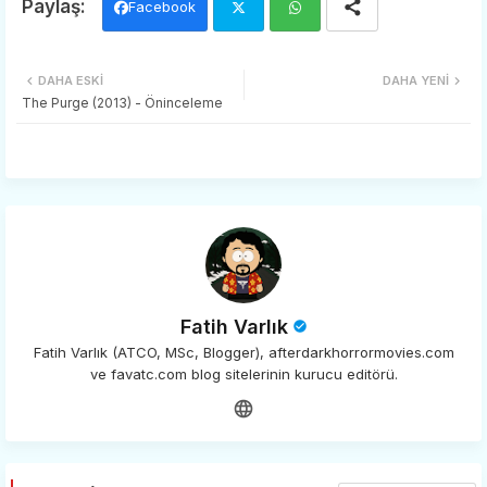
Facebook
Twi
Wh
DAHA ESKI
DAHA YENI
tter
ats
The Purge (2013) - Öninceleme
app
Fatih Varlık
Fatih Varlık (ATCO, MSc, Blogger), afterdarkhorrormovies.com
ve favatc.com blog sitelerinin kurucu editörü.