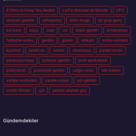
6 Films to Keep You Awake
La Fin Absolue du Monde
UFO
aksiyon-gerilim
antropoloji
bilim-kurgu
bir grup genç
bol kanlı
büyü
cadı
cin
dram-gerilim
el kamerası
fantastik-korku
gerilim
gizem
intikam
korku-komedi
kıyamet
lanetli ev
orman
otostopçu
paralel evren
paranoya-kaçış
polisiye-gerilim
post apokaliptik
psikiyatrist
psikolojik gerilim
salgın-virüs
tek mekan
vampir-kurtadam
yaratık-uzaylı
yol-gerilim
zombi filmleri
çöl
şeytan-şeytani güç
Gündemdekiler