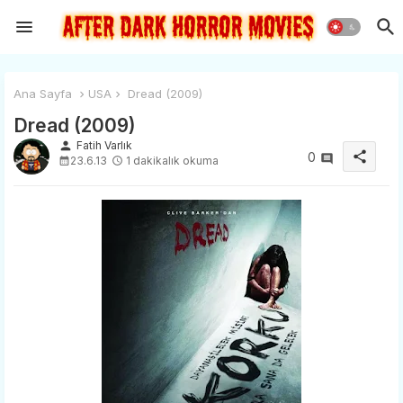
Ana Sayfa
USA
Dread (2009)
Dread (2009)
person
Fatih Varlık
share
0
23.6.13
1 dakikalık okuma