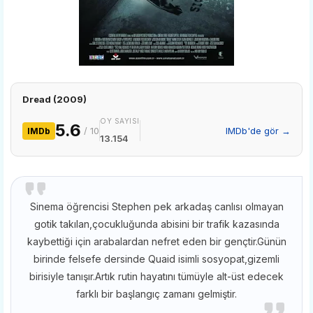
Dread (2009)
OY SAYISI
5.6
/ 10
IMDb'de gör →
IMDb
13.154
Sinema öğrencisi Stephen pek arkadaş canlısı olmayan
gotik takılan,çocukluğunda abisini bir trafik kazasında
kaybettiği için arabalardan nefret eden bir gençtir.Günün
birinde felsefe dersinde Quaid isimli sosyopat,gizemli
birisiyle tanışır.Artık rutin hayatını tümüyle alt-üst edecek
farklı bir başlangıç zamanı gelmiştir.