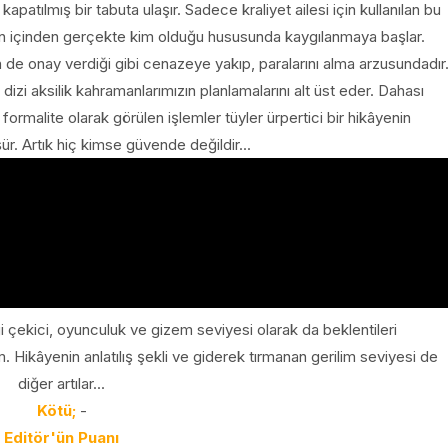
kapatılmış bir tabuta ulaşır. Sadece kraliyet ailesi için kullanılan bu
n içinden gerçekte kim olduğu hususunda kaygılanmaya başlar.
 de onay verdiği gibi cenazeye yakıp, paralarını alma arzusundadır
dizi aksilik kahramanlarımızın planlamalarını alt üst eder. Dahası
rmalite olarak görülen işlemler tüyler ürpertici bir hikâyenin
r. Artık hiç kimse güvende değildir...
i çekici, oyunculuk ve gizem seviyesi olarak da beklentileri
. Hikâyenin anlatılış şekli ve giderek tırmanan gerilim seviyesi de
diğer artılar...
Kötü;
-
Editör'ün Puanı