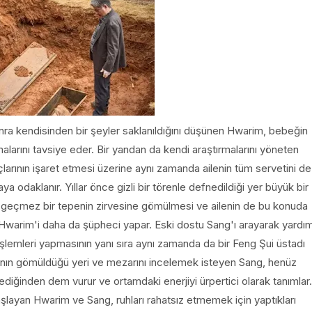
sonra kendisinden bir şeyler saklanıldığını düşünen Hwarim, bebeğin
lmalarını tavsiye eder. Bir yandan da kendi araştırmalarını yöneten
arının işaret etmesi üzerine aynı zamanda ailenin tüm servetini de
 odaklanır. Yıllar önce gizli bir törenle defnedildiği yer büyük bir
 geçmez bir tepenin zirvesine gömülmesi ve ailenin de bu konuda
Hwarim'i daha da şüpheci yapar. Eski dostu Sang'ı arayarak yardı
şlemleri yapmasının yanı sıra aynı zamanda da bir Feng Şui üstadı
anın gömüldüğü yeri ve mezarını incelemek isteyen Sang, henüz
diğinden dem vurur ve ortamdaki enerjiyi ürpertici olarak tanımlar.
aşlayan Hwarim ve Sang, ruhları rahatsız etmemek için yaptıkları