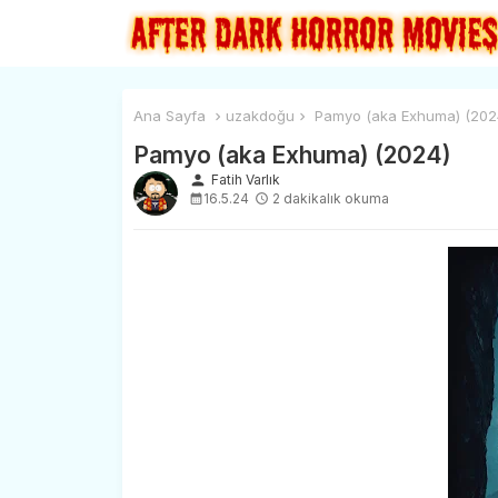
Ana Sayfa
uzakdoğu
Pamyo (aka Exhuma) (202
Pamyo (aka Exhuma) (2024)
person
Fatih Varlık
16.5.24
2 dakikalık okuma