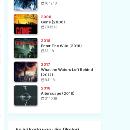
16.12.13
2006
Gone (2006)
28.12.13
2018
Enter The Wild (2018)
1.11.18
2017
What the Waters Left Behind
(2017)
8.11.18
2018
Alterscape (2018)
31.10.18
En iyi korku-gerilim filmleri