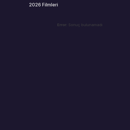
2026 Filmleri
Error:
Sonuç bulunamadı