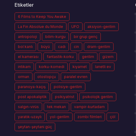
Etiketler
6 Films to Keep You Awake
La Fin Absolue du Monde
UFO
aksiyon-gerilim
antropoloji
bilim-kurgu
bir grup genç
bol kanlı
büyü
cadı
cin
dram-gerilim
el kamerası
fantastik-korku
gerilim
gizem
intikam
korku-komedi
kıyamet
lanetli ev
orman
otostopçu
paralel evren
paranoya-kaçış
polisiye-gerilim
post apokaliptik
psikiyatrist
psikolojik gerilim
salgın-virüs
tek mekan
vampir-kurtadam
yaratık-uzaylı
yol-gerilim
zombi filmleri
çöl
şeytan-şeytani güç