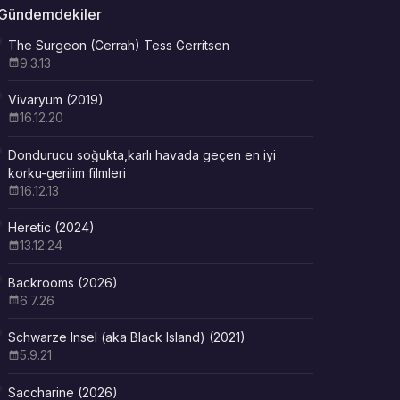
Gündemdekiler
The Surgeon (Cerrah) Tess Gerritsen
9.3.13
Vivaryum (2019)
16.12.20
Dondurucu soğukta,karlı havada geçen en iyi
korku-gerilim filmleri
16.12.13
Heretic (2024)
13.12.24
Backrooms (2026)
6.7.26
Schwarze Insel (aka Black Island) (2021)
5.9.21
Saccharine (2026)