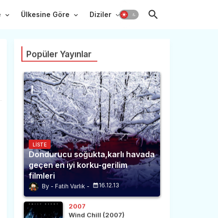
e
Ülkesine Göre
Diziler
Popüler Yayınlar
LISTE
Dondurucu soğukta,karlı havada
geçen en iyi korku-gerilim
filmleri
16.12.13
Fatih Varlık
2007
Wind Chill (2007)