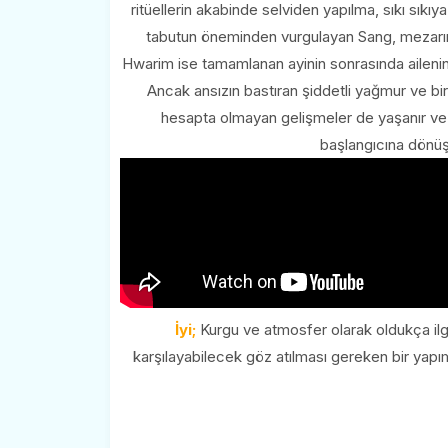
ritüellerin akabinde selviden yapılma, sıkı sıkıya 
tabutun öneminden vurgulayan Sang, mezarı
Hwarim ise tamamlanan ayinin sonrasında ailenin
Ancak ansızın bastıran şiddetli yağmur ve bir 
hesapta olmayan gelişmeler de yaşanır ve fo
başlangıcına dönüşü
İyi;
Kurgu ve atmosfer olarak oldukça ilg
karşılayabilecek göz atılması gereken bir yapım