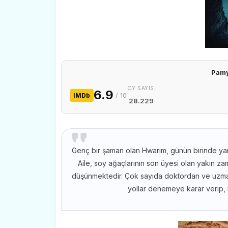
Pamy
OY SAYISI
6.9
/ 10
IMDb
28.229
Genç bir şaman olan Hwarim, günün birinde yard
Aile, soy ağaçlarının son üyesi olan yakın 
düşünmektedir. Çok sayıda doktordan ve uzman
yollar denemeye karar verip, 