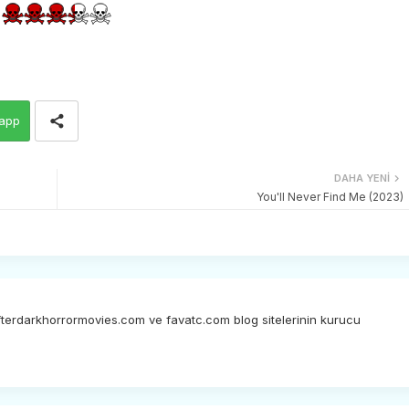
app
DAHA YENI
You'll Never Find Me (2023)
afterdarkhorrormovies.com ve favatc.com blog sitelerinin kurucu