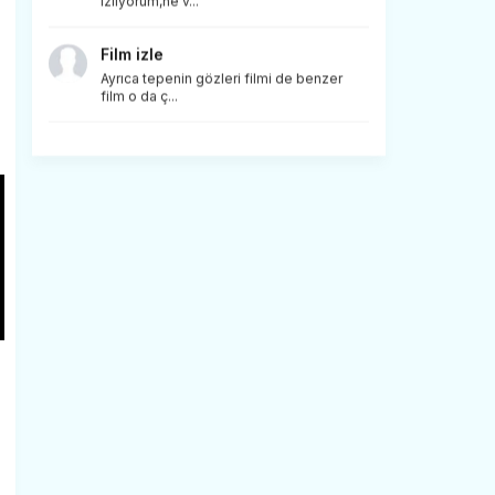
izliyorum,ne v...
Film izle
.
Ayrıca tepenin gözleri filmi de benzer
film o da ç...