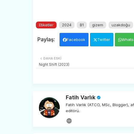
Etiketler
2024
B1
gizem
uzakdoğu
Facebook
Twitter
Whats
DAHA ESKI
Night Shift (2023)
Fatih Varlık
Fatih Varlık (ATCO, MSc, Blogger), 
editörü.