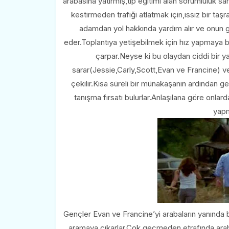
arabasına yatırmış,tıp eğitimi alan sorumluluk sah
kestirmeden trafiği atlatmak için,ıssız bir taş
adamdan yol hakkında yardım alır ve onun gö
eder.Toplantıya yetişebilmek için hız yapmaya b
çarpar.Neyse ki bu olaydan ciddi bir y
sarar(Jessie,Carly,Scott,Evan ve Francine) ve
çekilir.Kısa süreli bir münakaşanın ardından ge
tanışma fırsatı bulurlar.Anlaşılana göre onlar
yapm
Gençler Evan ve Francine’yi arabaların yanında bı
aramaya çıkarlar.Çok geçmeden etrafında araba