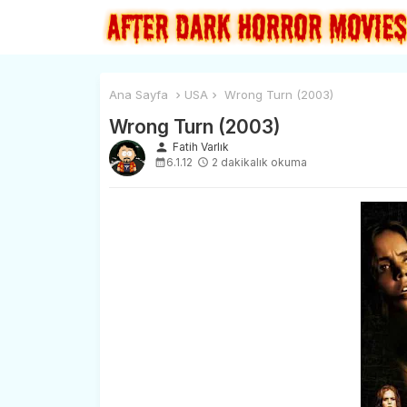
Ana Sayfa
USA
Wrong Turn (2003)
Wrong Turn (2003)
person
Fatih Varlık
6.1.12
2 dakikalık okuma