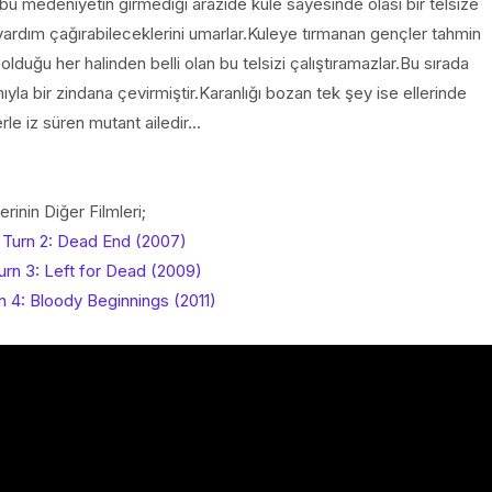
ı bu medeniyetin girmediği arazide kule sayesinde olası bir telsize
ardım çağırabileceklerini umarlar.Kuleye tırmanan gençler tahmin
i olduğu her halinden belli olan bu telsizi çalıştıramazlar.Bu sırada
yla bir zindana çevirmiştir.Karanlığı bozan tek şey ise ellerinde
le iz süren mutant ailedir...
erinin Diğer Filmleri;
Turn 2: Dead End (2007)
rn 3: Left for Dead (2009)
 4: Bloody Beginnings (2011)