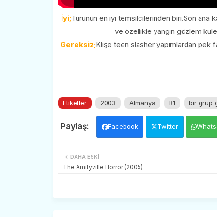
İyi;
Türünün en iyi temsilcilerinden biri.Son ana 
ve özellikle yangın gözlem kule
Gereksiz;
Klişe teen slasher yapımlardan pek f
Etiketler
2003
Almanya
B1
bir grup
Facebook
Twitter
Whats
DAHA ESKI
The Amityville Horror (2005)