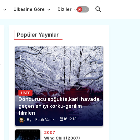
e
Ülkesine Göre
Diziler
Popüler Yayınlar
LISTE
Dondurucu soğukta,karlı havada
geçen en iyi korku-gerilim
filmleri
16.12.13
Fatih Varlık
2007
Wind Chill (2007)