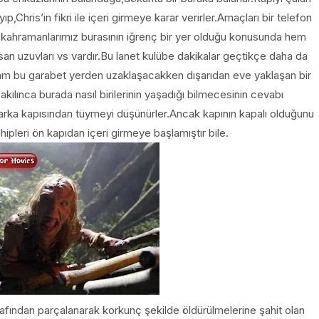
p,Chris’in fikri ile içeri girmeye karar verirler.Amaçları bir telefon
 kahramanlarımız burasının iğrenç bir yer olduğu konusunda hem
nsan uzuvları vs vardır.Bu lanet kulübe dakikalar geçtikçe daha da
tam bu garabet yerden uzaklaşacakken dışarıdan eve yaklaşan bir
kılınca burada nasıl birilerinin yaşadığı bilmecesinin cevabı
rka kapısından tüymeyi düşünürler.Ancak kapının kapalı olduğunu
hipleri ön kapıdan içeri girmeye başlamıştır bile.
arafından parçalanarak korkunç şekilde öldürülmelerine şahit olan