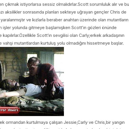
 çıkmak istiyorlarsa sessiz olmalıdırlar.Scott sorumluluk alır ve b
zı aksilikler sonrasında planları sekteye uğrayan gençler Chris de
aralanmıştır ve kızlarla beraber anahtarı üzerinde olan mutantların
m işler yolunda gitmeye başlamışken Scott’ın gözleri önünde
pılırlar.Özellikle Scott’ın sevgilisi olan Carly;erkek arkadaşının
e vahşi mutantlardan kurtuluş yolu olmadığını hissetmeye başlar.
ek ormandan kurtulmaya çalışan Jessie,Carly ve Chris,bir yangın