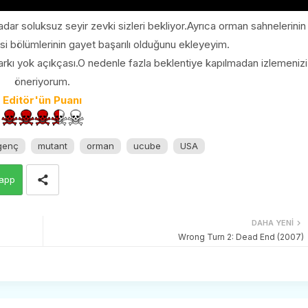
kadar soluksuz seyir zevki sizleri bekliyor.Ayrıca orman sahnelerinin
si bölümlerinin gayet başarılı olduğunu ekleyeyim.
arkı yok açıkçası.O nedenle fazla beklentiye kapılmadan izlemenizi
öneriyorum.
Editör'ün Puanı
 genç
mutant
orman
ucube
USA
app
DAHA YENI
Wrong Turn 2: Dead End (2007)