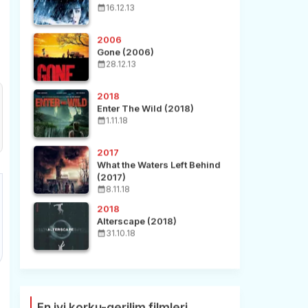
16.12.13
2006
Gone (2006)
28.12.13
2018
Enter The Wild (2018)
1.11.18
2017
What the Waters Left Behind
(2017)
8.11.18
2018
Alterscape (2018)
31.10.18
En iyi korku-gerilim filmleri