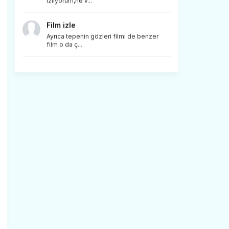
izliyorum,ne v...
Film izle
Ayrıca tepenin gözleri filmi de benzer
film o da ç...