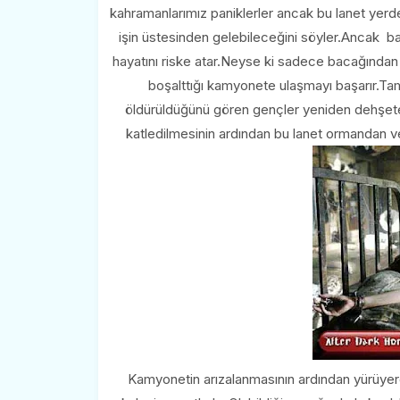
kahramanlarımız paniklerler ancak bu lanet yerden
işin üstesinden gelebileceğini söyler.Ancak ba
hayatını riske atar.Neyse ki sadece bacağından y
boşalttığı kamyonete ulaşmayı başarır.Ta
öldürüldüğünü gören gençler yeniden dehşete ka
katledilmesinin ardından bu lanet ormandan v
Kamyonetin arızalanmasının ardından yürüyer