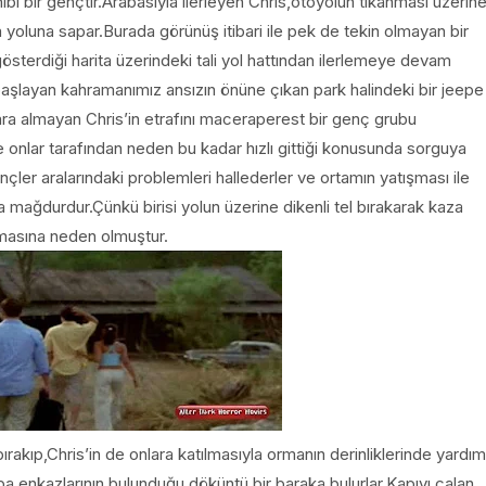
ibi bir gençtir.Arabasıyla ilerleyen Chris,otoyolun tıkanması üzerin
ra yoluna sapar.Burada görünüş itibari ile pek de tekin olmayan bir
sterdiği harita üzerindeki tali yol hattından ilerlemeye devam
aşlayan kahramanımız ansızın önüne çıkan park halindeki bir jeepe
ara almayan Chris’in etrafını maceraperest bir genç grubu
 onlar tarafından neden bu kadar hızlı gittiği konusunda sorguya
nçler aralarındaki problemleri hallederler ve ortamın yatışması ile
da mağdurdur.Çünkü birisi yolun üzerine dikenli tel bırakarak kaza
asına neden olmuştur.
rakıp,Chris’in de onlara katılmasıyla ormanın derinliklerinde yardım
 enkazlarının bulunduğu,döküntü bir baraka bulurlar.Kapıyı çalan