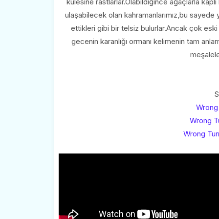
kulesine rastlarlar.Olabildiğince ağaçlarla kapl
ulaşabilecek olan kahramanlarımız,bu sayede y
ettikleri gibi bir telsiz bulurlar.Ancak çok esk
gecenin karanlığı ormanı kelimenin tam anlamı
meşaleler
S
Wrong 
Wrong Tu
Wrong Turn