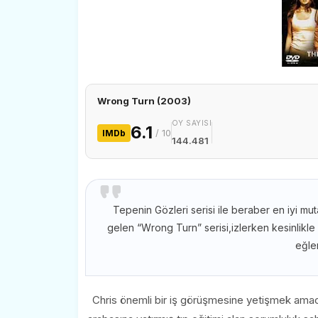
Wrong Turn (2003)
OY SAYISI
6.1
/ 10
IMDb
144.481
Tepenin Gözleri serisi ile beraber en iyi mut
gelen “Wrong Turn” serisi,izlerken kesinlikle 
eğle
Chris önemli bir iş görüşmesine yetişmek amacı