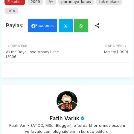
Etiketler
2009
A-
paranoya-kaçış
tek mekan
USA
Facebook
Twi
Wh
DAHA ESKI
DAHA YENI
tter
ats
All the Boys Love Mandy Lane
Misery (1990)
(2006)
app
Fatih Varlık
Fatih Varlık (ATCO, MSc, Blogger), afterdarkhorrormovies.com
ve favatc.com blog sitelerinin kurucu editörü.