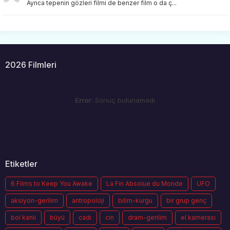
Ayrıca tepenin gözleri filmi de benzer film o da ç...
2026 Filmleri
Error:
Sonuç bulunamadı
Etiketler
6 Films to Keep You Awake
La Fin Absolue du Monde
UFO
aksiyon-gerilim
antropoloji
bilim-kurgu
bir grup genç
bol kanlı
büyü
cadı
cin
dram-gerilim
el kamerası