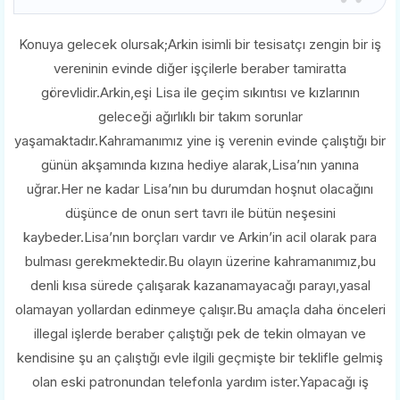
Konuya gelecek olursak;Arkin isimli bir tesisatçı zengin bir iş
vereninin evinde diğer işçilerle beraber tamiratta
görevlidir.Arkin,eşi Lisa ile geçim sıkıntısı ve kızlarının
geleceği ağırlıklı bir takım sorunlar
yaşamaktadır.Kahramanımız yine iş verenin evinde çalıştığı bir
günün akşamında kızına hediye alarak,Lisa’nın yanına
uğrar.Her ne kadar Lisa’nın bu durumdan hoşnut olacağını
düşünce de onun sert tavrı ile bütün neşesini
kaybeder.Lisa’nın borçları vardır ve Arkin’in acil olarak para
bulması gerekmektedir.Bu olayın üzerine kahramanımız,bu
denli kısa sürede çalışarak kazanamayacağı parayı,yasal
olamayan yollardan edinmeye çalışır.Bu amaçla daha önceleri
illegal işlerde beraber çalıştığı pek de tekin olmayan ve
kendisine şu an çalıştığı evle ilgili geçmişte bir teklifle gelmiş
olan eski patronundan telefonla yardım ister.Yapacağı iş