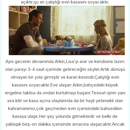
açıktır;şu an çalıştığı evin kasasını soyacaktır.
Aynı gecenin devamında Arkin,Lisa’yı arar ve kendisine lazım
olan parayı 3-4 saat içerinde getireceğini söyler.Artık dönüşü
olmayan bir yola girmiştir ve kararı kesindir.Çalıştığı evin
kasasını soyacaktır.Eve ulaşan Arkin,bahçedeki köpek
engeline takılsa da ondan kurtulmayı başarır.Tesisat işinin yanı
sıra kilit ve kasa açma olaylarında da bir hayli yetenekli olan
kahramanımız,çok geçmeden evin içerisindeki bahsedilen
kasaya ulaşır.Her şey yolunda gitmektedir ve belki de
yaklaşık beş-on dakika içerisinde amacına ulaşacaktır.Ancak