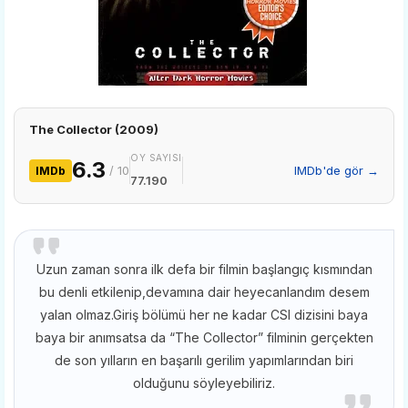
The Collector (2009)
OY SAYISI
6.3
/ 10
IMDb'de gör →
IMDb
77.190
Uzun zaman sonra ilk defa bir filmin başlangıç kısmından
bu denli etkilenip,devamına dair heyecanlandım desem
yalan olmaz.Giriş bölümü her ne kadar CSI dizisini baya
baya bir anımsatsa da “The Collector” filminin gerçekten
de son yılların en başarılı gerilim yapımlarından biri
olduğunu söyleyebiliriz.