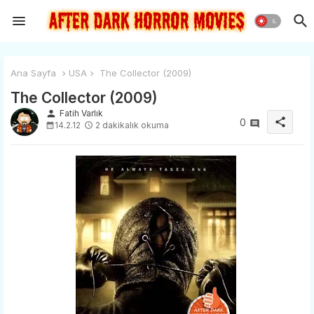
Ana Sayfa
USA
The Collector (2009)
The Collector (2009)
person
Fatih Varlık
share
0
14.2.12
2 dakikalık okuma