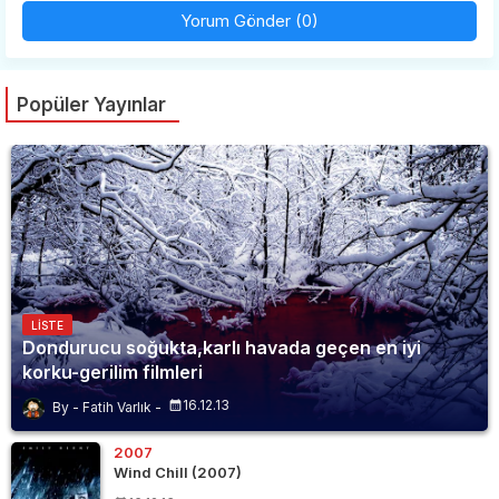
Yorum Gönder (0)
Popüler Yayınlar
LISTE
Dondurucu soğukta,karlı havada geçen en iyi
korku-gerilim filmleri
16.12.13
Fatih Varlık
2007
Wind Chill (2007)