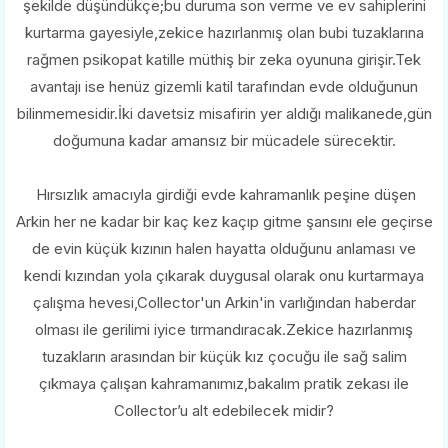
şekilde düşündükçe;bu duruma son verme ve ev sahiplerini
kurtarma gayesiyle,zekice hazırlanmış olan bubi tuzaklarına
rağmen psikopat katille müthiş bir zeka oyununa girişir.Tek
avantajı ise henüz gizemli katil tarafından evde olduğunun
bilinmemesidir.İki davetsiz misafirin yer aldığı malikanede,gün
doğumuna kadar amansız bir mücadele sürecektir.
Hırsızlık amacıyla girdiği evde kahramanlık peşine düşen
Arkin her ne kadar bir kaç kez kaçıp gitme şansını ele geçirse
de evin küçük kızının halen hayatta olduğunu anlaması ve
kendi kızından yola çıkarak duygusal olarak onu kurtarmaya
çalışma hevesi,Collector'un Arkin'in varlığından haberdar
olması ile gerilimi iyice tırmandıracak.Zekice hazırlanmış
tuzakların arasından bir küçük kız çocuğu ile sağ salim
çıkmaya çalışan kahramanımız,bakalım pratik zekası ile
Collector’u alt edebilecek midir?