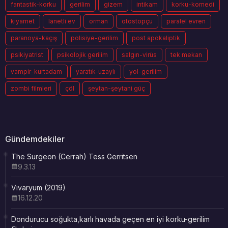
fantastik-korku
gerilim
gizem
intikam
korku-komedi
kıyamet
lanetli ev
orman
otostopçu
paralel evren
paranoya-kaçış
polisiye-gerilim
post apokaliptik
psikiyatrist
psikolojik gerilim
salgın-virüs
tek mekan
vampir-kurtadam
yaratık-uzaylı
yol-gerilim
zombi filmleri
çöl
şeytan-şeytani güç
Gündemdekiler
The Surgeon (Cerrah) Tess Gerritsen
9.3.13
Vivaryum (2019)
16.12.20
Dondurucu soğukta,karlı havada geçen en iyi korku-gerilim