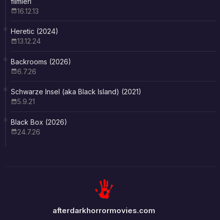
filmleri
16.12.13
Heretic (2024)
13.12.24
Backrooms (2026)
6.7.26
Schwarze Insel (aka Black Island) (2021)
5.9.21
Black Box (2026)
24.7.26
afterdarkhorrormovies.com