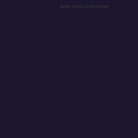
Error:
Sonuç bulunamadı