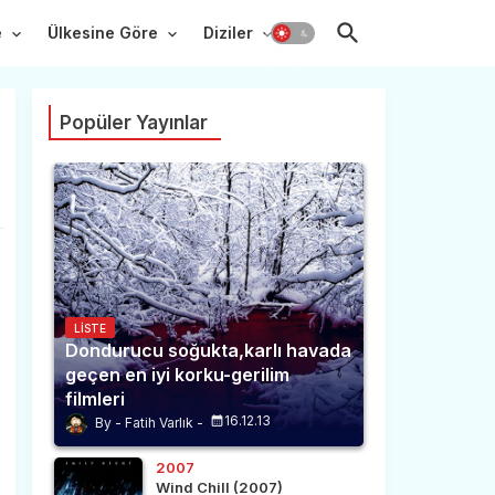
e
Ülkesine Göre
Diziler
Popüler Yayınlar
LISTE
Dondurucu soğukta,karlı havada
geçen en iyi korku-gerilim
filmleri
16.12.13
Fatih Varlık
2007
Wind Chill (2007)