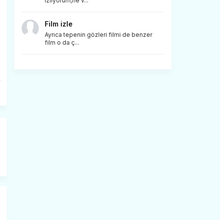
izliyorum,ne v...
Film izle
Ayrıca tepenin gözleri filmi de benzer
film o da ç...