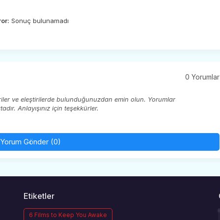
ror:
Sonuç bulunamadı
0 Yorumlar
eriler ve eleştirilerde bulunduğunuzdan emin olun. Yorumlar
ır. Anlayışınız için teşekkürler.
Yorum Gönder (0)
Etiketler
6 Films to Keep You Awake