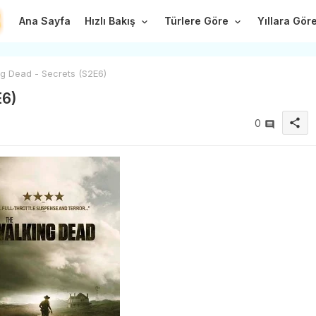
Ana Sayfa
Hızlı Bakış
Türlere Göre
Yıllara Gör
g Dead - Secrets (S2E6)
E6)
share
0