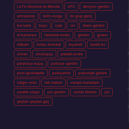
La Fin Absolue du Monde
UFO
aksiyon-gerilim
antropoloji
bilim-kurgu
bir grup genç
bol kanlı
büyü
cadı
cin
dram-gerilim
el kamerası
fantastik-korku
gerilim
gizem
intikam
korku-komedi
kıyamet
lanetli ev
orman
otostopçu
paralel evren
paranoya-kaçış
polisiye-gerilim
post apokaliptik
psikiyatrist
psikolojik gerilim
salgın-virüs
tek mekan
vampir-kurtadam
yaratık-uzaylı
yol-gerilim
zombi filmleri
çöl
şeytan-şeytani güç