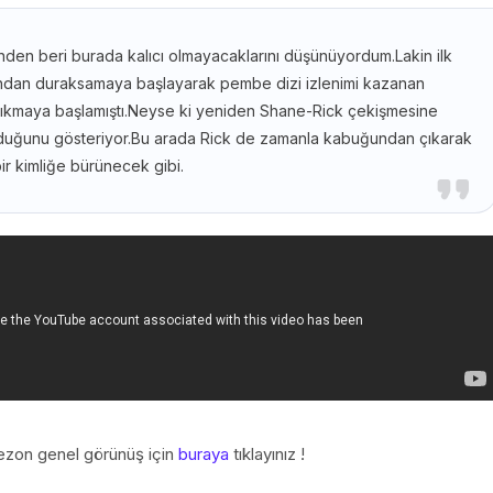
inden beri burada kalıcı olmayacaklarını düşünüyordum.Lakin ilk
ından duraksamaya başlayarak pembe dizi izlenimi kazanan
k sıkmaya başlamıştı.Neyse ki yeniden Shane-Rick çekişmesine
 olduğunu gösteriyor.Bu arada Rick de zamanla kabuğundan çıkarak
bir kimliğe bürünecek gibi.
ezon genel görünüş için
buraya
tıklayınız !