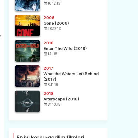
16.12.13
2006
Gone (2006)
28.12.13
e
2018
Enter The Wild (2018)
1.11.18
2017
What the Waters Left Behind
(2017)
8.11.18
2018
Alterscape (2018)
31.10.18
En iyi korku-gerilim filmleri