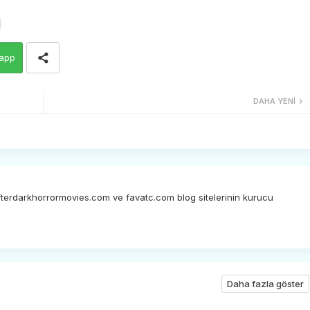
app
DAHA YENI
afterdarkhorrormovies.com ve favatc.com blog sitelerinin kurucu
Daha fazla göster