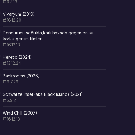
9.3.13
Vivaryum (2019)
16.12.20
Dondurucu soğukta,karlı havada geçen en iyi
korku-gerilim filmleri
16.12.13
Heretic (2024)
13.12.24
Backrooms (2026)
6.7.26
Schwarze Insel (aka Black Island) (2021)
5.9.21
Wind Chill (2007)
16.12.13