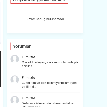
Error:
Sonuç bulunamadı
Yorumlar
Film izle
Çok oldu izleyeli,black mirror tadindaydi
azıcık.s...
Film izle
Güzel film ve pek bilinmiyor,bilinmeyen
bir film d...
Film izle
Defalarca izlesemde bıkmadan tekrar