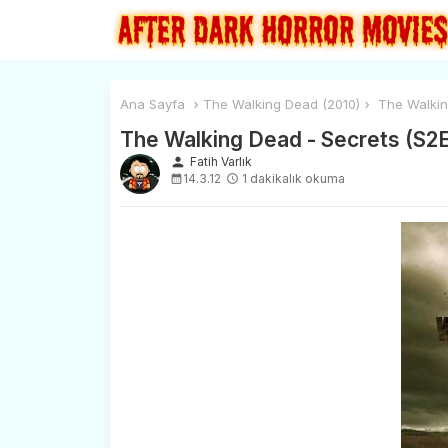
Ana Sayfa
The Walking Dead (2010)
The Walkin
The Walking Dead - Secrets (S2
person
Fatih Varlık
14.3.12
1 dakikalık okuma