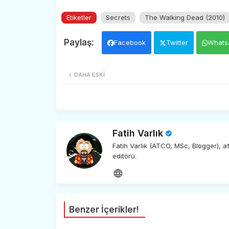
Etiketler
Secrets
The Walking Dead (2010)
Facebook
Twitter
Whats
DAHA ESKI
Fatih Varlık
Fatih Varlık (ATCO, MSc, Blogger), 
editörü.
Benzer İçerikler!