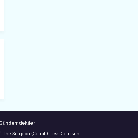
Gündemdekiler
The Surgeon (Cerrah) Tess Gerritsen