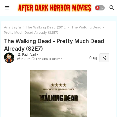
Ana Sayfa
The Walking Dead (2010)
The Walking Dead -
Pretty Much Dead Already (S2E7)
The Walking Dead - Pretty Much Dead
Already (S2E7)
person
Fatih Varlık
share
0
15.3.12
1 dakikalık okuma