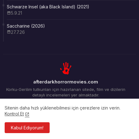
Schwarze Insel (aka Black Island) (2021)
5.9.21
Saccharine (2026)
27.7.26
afterdarkhorrormovies.com
Korku-Gerilim tutkunları için hazırlanan sitede, film ve dizilerin
detaylı incelemeleri yer almaktadır.
Sitenin daha hızlı yüklenebilmesi için çerezlere izin verin.
Kontrol Et
Ana Sayfa
Arşiv
İletişim
Kabul Ediyorum!
Tüm Hakları Saklıdır ©2012-2026