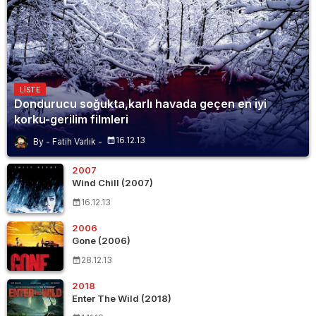
LISTE
Dondurucu soğukta,karlı havada geçen en iyi
korku-gerilim filmleri
16.12.13
Fatih Varlık
2007
Wind Chill (2007)
16.12.13
2006
Gone (2006)
28.12.13
2018
Enter The Wild (2018)