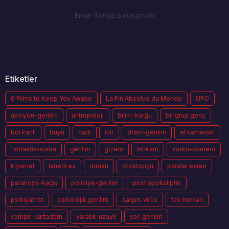
Error:
Sonuç bulunamadı
Etiketler
6 Films to Keep You Awake
La Fin Absolue du Monde
UFO
aksiyon-gerilim
antropoloji
bilim-kurgu
bir grup genç
bol kanlı
büyü
cadı
cin
dram-gerilim
el kamerası
fantastik-korku
gerilim
gizem
intikam
korku-komedi
kıyamet
lanetli ev
orman
otostopçu
paralel evren
paranoya-kaçış
polisiye-gerilim
post apokaliptik
psikiyatrist
psikolojik gerilim
salgın-virüs
tek mekan
vampir-kurtadam
yaratık-uzaylı
yol-gerilim