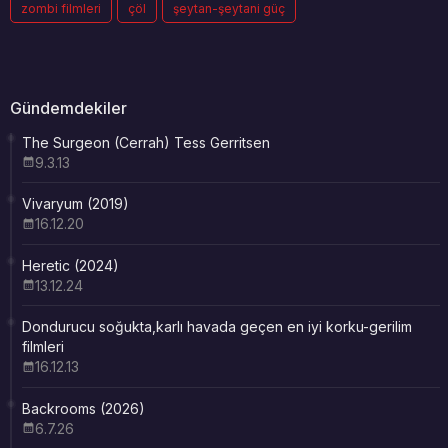
zombi filmleri
çöl
şeytan-şeytani güç
Gündemdekiler
The Surgeon (Cerrah) Tess Gerritsen
9.3.13
Vivaryum (2019)
16.12.20
Heretic (2024)
13.12.24
Dondurucu soğukta,karlı havada geçen en iyi korku-gerilim
filmleri
16.12.13
Backrooms (2026)
6.7.26