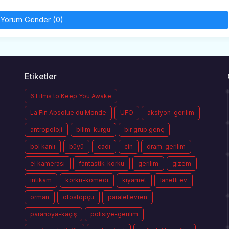
Yorum Gönder (0)
Etiketler
6 Films to Keep You Awake
La Fin Absolue du Monde
UFO
aksiyon-gerilim
antropoloji
bilim-kurgu
bir grup genç
bol kanlı
büyü
cadı
cin
dram-gerilim
el kamerası
fantastik-korku
gerilim
gizem
intikam
korku-komedi
kıyamet
lanetli ev
orman
otostopçu
paralel evren
paranoya-kaçış
polisiye-gerilim