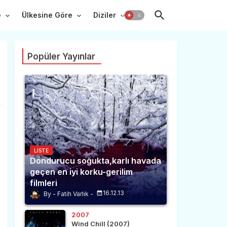
e
Ülkesine Göre
Diziler
Popüler Yayınlar
LISTE
Dondurucu soğukta,karlı havada
geçen en iyi korku-gerilim
filmleri
16.12.13
Fatih Varlık
2007
Wind Chill (2007)