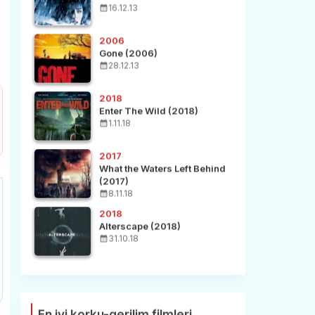
16.12.13
2006
Gone (2006)
28.12.13
2018
Enter The Wild (2018)
1.11.18
2017
What the Waters Left Behind
(2017)
8.11.18
2018
Alterscape (2018)
31.10.18
En iyi korku-gerilim filmleri