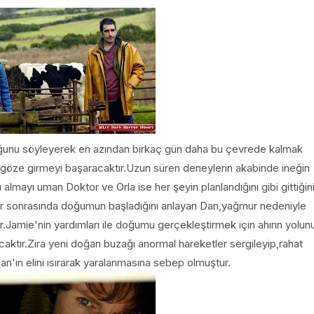
lduğunu söyleyerek en azından birkaç gün daha bu çevrede kalmak
 göze girmeyi başaracaktır.Uzun süren deneylerin akabinde ineğin
 almayı uman Doktor ve Orla ise her şeyin planlandığını gibi gittiğin
er sonrasında doğumun başladığını anlayan Dan,yağmur nedeniyle
tır.Jamie'nin yardımları ile doğumu gerçekleştirmek için ahırın yolun
caktır.Zira yeni doğan buzağı anormal hareketler sergileyip,rahat
'ın elini ısırarak yaralanmasına sebep olmuştur.