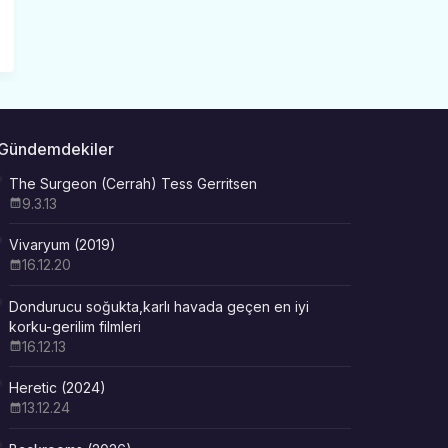
Gündemdekiler
The Surgeon (Cerrah) Tess Gerritsen
9.3.13
Vivaryum (2019)
16.12.20
Dondurucu soğukta,karlı havada geçen en iyi
korku-gerilim filmleri
16.12.13
Heretic (2024)
13.12.24