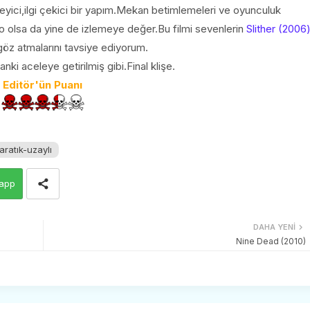
rükleyici,ilgi çekici bir yapım.Mekan betimlemeleri ve oyunculuk
ryo olsa da yine de izlemeye değer.Bu filmi sevenlerin
Slither (2006
öz atmalarını tavsiye ediyorum.
nki aceleye getirilmiş gibi.Final klişe.
Editör'ün Puanı
aratık-uzaylı
app
DAHA YENI
Nine Dead (2010)