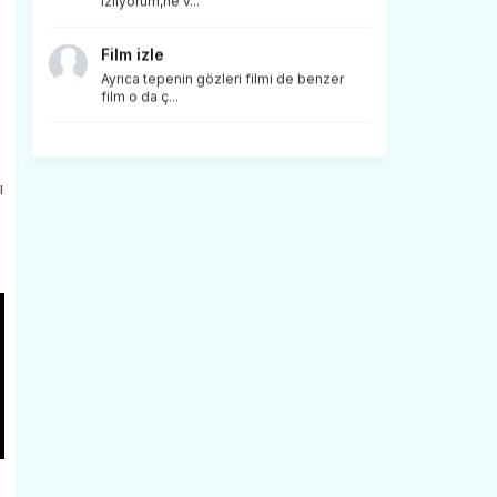
izliyorum,ne v...
Film izle
Ayrıca tepenin gözleri filmi de benzer
film o da ç...
ı