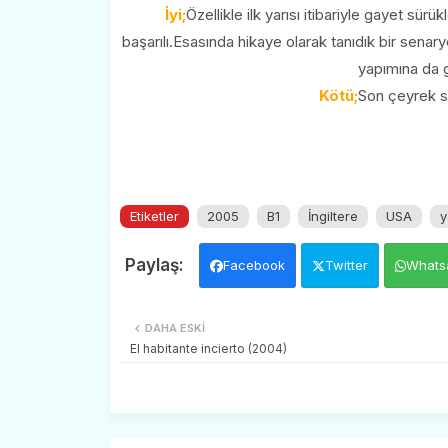
İyi;
Özellikle ilk yarısı itibariyle gayet sü
başarılı.Esasında hikaye olarak tanıdık bir sena
yapımına da g
Kötü;
Son çeyrek sa
Etiketler
2005
B1
İngiltere
USA
y
Facebook
Twitter
Whats
DAHA ESKI
El habitante incierto (2004)