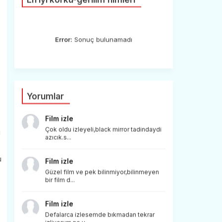
Error:
Sonuç bulunamadı
Yorumlar
Film izle
Çok oldu izleyeli,black mirror tadindaydi
i
azıcık.s...
u
Film izle
Güzel film ve pek bilinmiyor,bilinmeyen
bir film d...
Film izle
Defalarca izlesemde bıkmadan tekrar