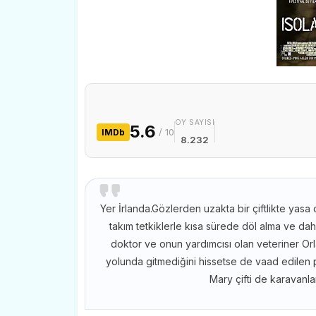
OY SAYISI
5.6
/ 10
IMDb
8.232
Yer İrlanda.Gözlerden uzakta bir çiftlikte yasa
takım tetkiklerle kısa sürede döl alma ve 
doktor ve onun yardımcısı olan veteriner Orla i
yolunda gitmediğini hissetse de vaad edilen p
Mary çifti de karavanlar