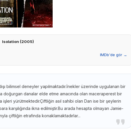
Isolation (2005)
IMDb'de gör →
 dışı bilimsel deneyler yapılmaktadır.İnekler üzerinde uygulanan bir
daha doğurgan danalar elde etme amacında olan maceraperest bir
şleri yürütmektedir.Çiftliğin asıl sahibi olan Dan ise bir şeylerin
ara karşılığında ikna edilmiştir.Bu arada hesapta olmayan Jamie-
ıyla çiftliğin etrafında konaklamaktadırlar...