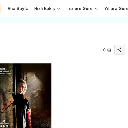
Ana Sayfa
Hızlı Bakış
Türlere Göre
Yıllara Gör
share
0