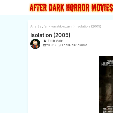
Ana Sayfa
yaratık-uzaylı
Isolation (2005)
Isolation (2005)
person
Fatih Varlık
20.9.12
1 dakikalık okuma