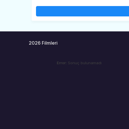
2026 Filmleri
Error:
Sonuç bulunamadı