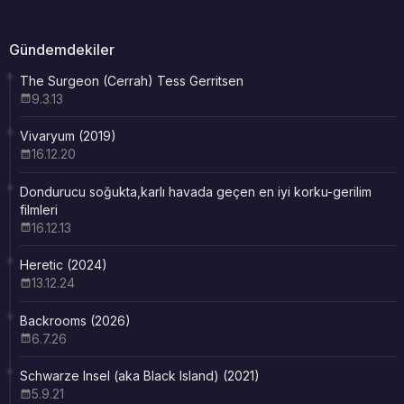
Gündemdekiler
The Surgeon (Cerrah) Tess Gerritsen
9.3.13
Vivaryum (2019)
16.12.20
Dondurucu soğukta,karlı havada geçen en iyi korku-gerilim
filmleri
16.12.13
Heretic (2024)
13.12.24
Backrooms (2026)
6.7.26
Schwarze Insel (aka Black Island) (2021)
5.9.21