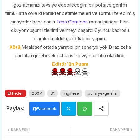
göz atmanızı tavsiye edebileceğim bir polisiye gerilim
filmi.Hatta öyle ki karakter betimlemeleri ve formülize edilmiş
cinayetler bana sanki
Tess Gerritsen
romanlarından birini
okuyormuşum izlenimi vermeyi başardı.Oyuncu kadrosu
olarak da oldukça iddialı bir yapım.
Kötü;
Maalesef ortada yaratıcı bir senaryo yok.Biraz zeka
parıltıları görebilsek daha üst seviye bir film olabilirdi.
Editör'ün Puanı
Etiketler
2007
B1
İngiltere
polisiye-gerilim
Facebook
Twi
Wh
DAHA ESKI
DAHA YENI
tter
ats