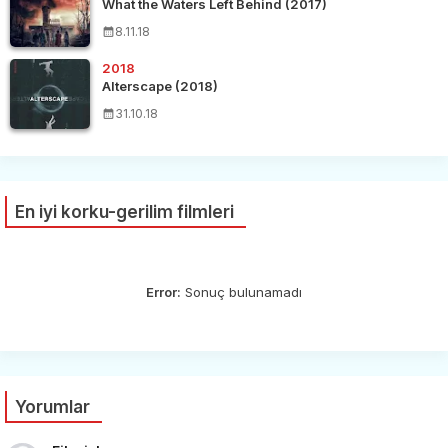
What the Waters Left Behind (2017)
8.11.18
2018
Alterscape (2018)
31.10.18
En iyi korku-gerilim filmleri
Error:
Sonuç bulunamadı
Yorumlar