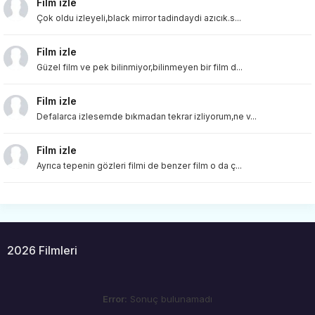
Film izle
Çok oldu izleyeli,black mirror tadindaydi azıcık.s...
Film izle
Güzel film ve pek bilinmiyor,bilinmeyen bir film d...
Film izle
Defalarca izlesemde bıkmadan tekrar izliyorum,ne v...
Film izle
Ayrıca tepenin gözleri filmi de benzer film o da ç...
2026 Filmleri
Error:
Sonuç bulunamadı