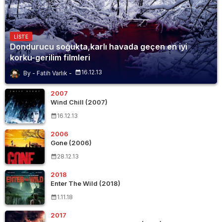
LISTE
Dondurucu soğukta,karlı havada geçen en iyi
korku-gerilim filmleri
16.12.13
Fatih Varlık
2007
Wind Chill (2007)
16.12.13
2006
Gone (2006)
28.12.13
2018
Enter The Wild (2018)
1.11.18
2017