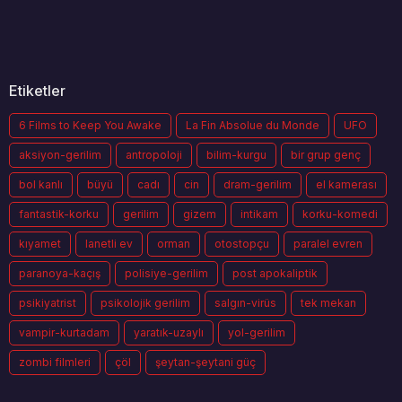
Etiketler
6 Films to Keep You Awake
La Fin Absolue du Monde
UFO
aksiyon-gerilim
antropoloji
bilim-kurgu
bir grup genç
bol kanlı
büyü
cadı
cin
dram-gerilim
el kamerası
fantastik-korku
gerilim
gizem
intikam
korku-komedi
kıyamet
lanetli ev
orman
otostopçu
paralel evren
paranoya-kaçış
polisiye-gerilim
post apokaliptik
psikiyatrist
psikolojik gerilim
salgın-virüs
tek mekan
vampir-kurtadam
yaratık-uzaylı
yol-gerilim
zombi filmleri
çöl
şeytan-şeytani güç