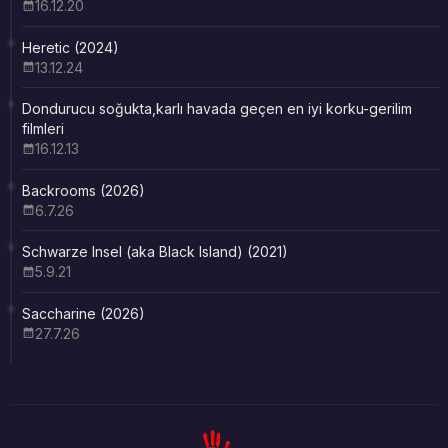
16.12.20
Heretic (2024)
13.12.24
Dondurucu soğukta,karlı havada geçen en iyi korku-gerilim
filmleri
16.12.13
Backrooms (2026)
6.7.26
Schwarze Insel (aka Black Island) (2021)
5.9.21
Saccharine (2026)
27.7.26