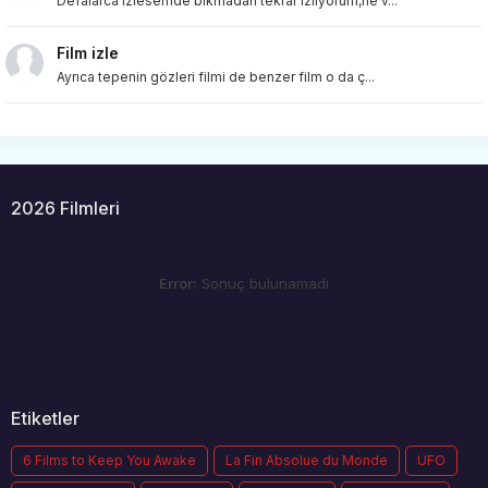
Defalarca izlesemde bıkmadan tekrar izliyorum,ne v...
Film izle
Ayrıca tepenin gözleri filmi de benzer film o da ç...
2026 Filmleri
Error:
Sonuç bulunamadı
Etiketler
6 Films to Keep You Awake
La Fin Absolue du Monde
UFO