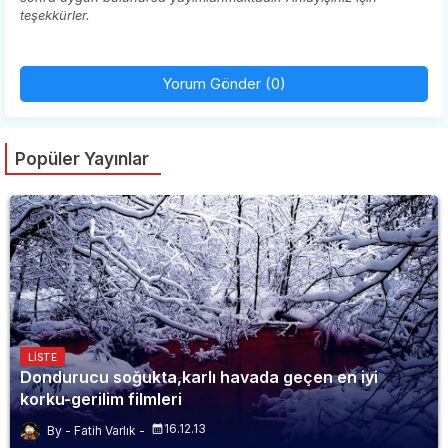
teşekkürler.
Yorum Gönder (0)
Popüler Yayınlar
LISTE
Dondurucu soğukta,karlı havada geçen en iyi
korku-gerilim filmleri
16.12.13
Fatih Varlık