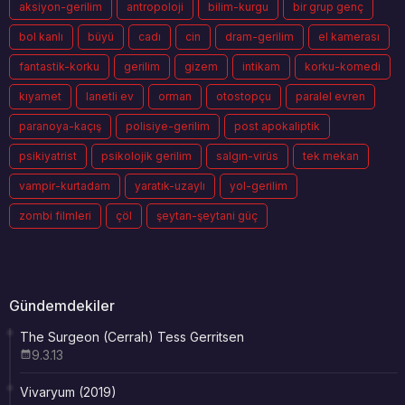
aksiyon-gerilim
antropoloji
bilim-kurgu
bir grup genç
bol kanlı
büyü
cadı
cin
dram-gerilim
el kamerası
fantastik-korku
gerilim
gizem
intikam
korku-komedi
kıyamet
lanetli ev
orman
otostopçu
paralel evren
paranoya-kaçış
polisiye-gerilim
post apokaliptik
psikiyatrist
psikolojik gerilim
salgın-virüs
tek mekan
vampir-kurtadam
yaratık-uzaylı
yol-gerilim
zombi filmleri
çöl
şeytan-şeytani güç
Gündemdekiler
The Surgeon (Cerrah) Tess Gerritsen
9.3.13
Vivaryum (2019)