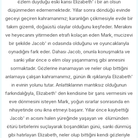
özlem duyduğu eski karısı Elizabeth' i bir an olsun
düşünmeden edememektedir. Yıllar sonra döndüğü evinde
geceyi geçiren kahramanımız; karanlığın çökmesiyle evde bir
takım gizemli, doğaüstü olaylar olduğunu keşfeder. Merakını
ve heyecanını yitirmeden etrafı kolaçan eden Mark, mucizevi
bir şekilde Jacob' ın odasında olduğunu ve oyuncaklarıyla
oynadığını fark eder. Dahası Jacob, onunla konuşmakta ve
sanki yıllar önce o elim olay yaşanmamış gibi annesini
sormaktadır. Gözlerine inanamayan ve neler olup bittiğini
anlamaya çalışan kahramanımız, günün ilk ışıklarıyla Elizabeth'
in evinin yolunu tutar. Anlattıklarının mantıksız olduğunun
farkındalığıyla, Elizabeth' den kendisine bir şans vermesini ve
eve dönmesini isteyen Mark, yoğun ısrarlar sonrasında en
nihayetinde onu ikna etmeyi başarır. Yıllar önce kaybettiği
Jacob' ın acısını halen yüreğinde yaşayan ve ölümünden
ötürü birbirlerini suçlayarak boşandıkları günü, sanki dünmüş
gibi hatırlayan Elizabeth, neler olup bittiğini kendi gözleriyle