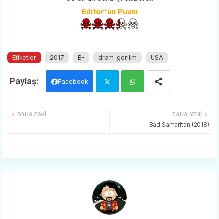
Editör'ün Puanı
Etiketler
2017
B-
dram-gerilim
USA
Facebook
Twi
Wh
DAHA ESKI
DAHA YENI
tter
ats
Bad Samaritan (2018)
app