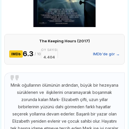
The Keeping Hours (2017)
OY SAYISI
6.3
/ 10
IMDb'de gör →
IMDb
4.404
Minik oğullarının ölümünün ardından, büyük bir hezeyana
sürüklenen ve ilişkilerini onaramayarak boşanmak
zorunda kalan Mark- Elizabeth çifti, uzun yıllar
birbirlerinin yüzünü dahi görmeden farklı hayatlar
seçerek yollarına devam ederler. Başarılı bir yazar olan
Elizabeth yeniden evlenir ve çocuk sahibi olur. Hayatını
tek başına idame etmeye tercih eden Mark ise iyi paralar