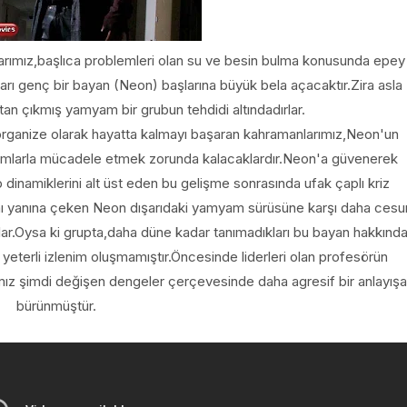
arımız,başlıca problemleri olan su ve besin bulma konusunda epey
ıkları genç bir bayan (Neon) başlarına büyük bela açacaktır.Zira asla
an çıkmış yamyam bir grubun tehdidi altındadırlar.
organize olarak hayatta kalmayı başaran kahramanlarımız,Neon'un
amyamlarla mücadele etmek zorunda kalacaklardır.Neon'a güvenerek
 dinamiklerini alt üst eden bu gelişme sonrasında ufak çaplı kriz
ını yanına çeken Neon dışarıdaki yamyam sürüsüne karşı daha cesu
ar.Oysa ki grupta,daha düne kadar tanımadıkları bu bayan hakkınd
terli izlenim oluşmamıştır.Öncesinde liderleri olan profesörün
rımız şimdi değişen dengeler çerçevesinde daha agresif bir anlayışa
bürünmüştür.