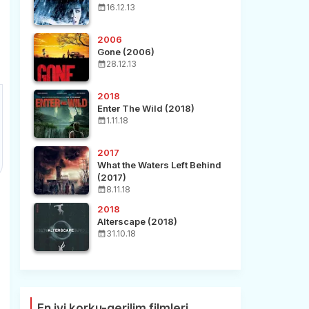
16.12.13
2006
Gone (2006)
28.12.13
2018
Enter The Wild (2018)
1.11.18
2017
What the Waters Left Behind
(2017)
8.11.18
2018
Alterscape (2018)
31.10.18
En iyi korku-gerilim filmleri