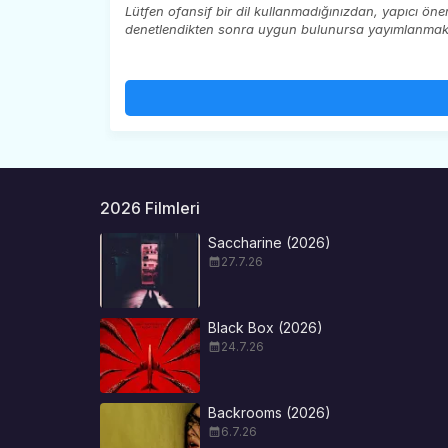
Lütfen ofansif bir dil kullanmadığınızdan, yapıcı ön
denetlendikten sonra uygun bulunursa yayımlanmaktad
2026 Filmleri
Saccharine (2026)
27.7.26
Black Box (2026)
24.7.26
Backrooms (2026)
6.7.26