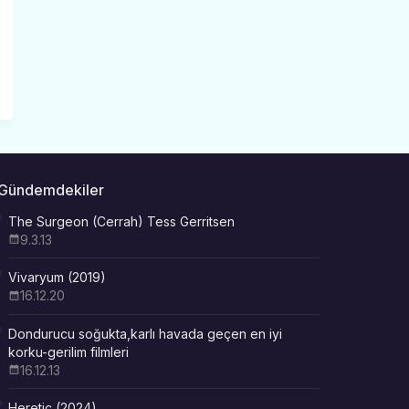
Gündemdekiler
The Surgeon (Cerrah) Tess Gerritsen
9.3.13
Vivaryum (2019)
16.12.20
Dondurucu soğukta,karlı havada geçen en iyi
korku-gerilim filmleri
16.12.13
Heretic (2024)