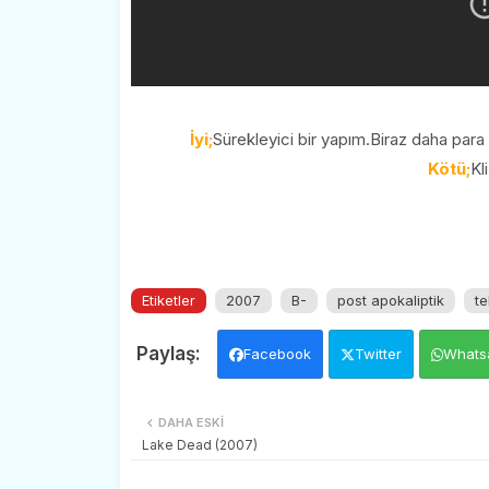
İyi;
Sürekleyici bir yapım.Biraz daha para 
Kötü;
Kl
Etiketler
2007
B-
post apokaliptik
t
Facebook
Twitter
Whats
DAHA ESKI
Lake Dead (2007)