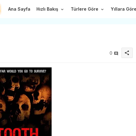
Ana Sayfa
Hızlı Bakış
Türlere Göre
Yıllara Gör
share
0