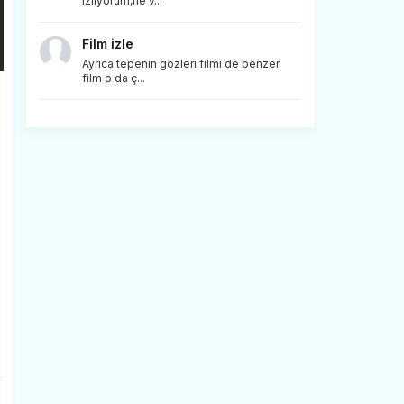
izliyorum,ne v...
Film izle
Ayrıca tepenin gözleri filmi de benzer
film o da ç...