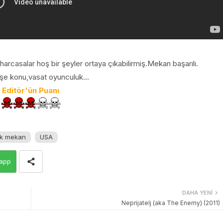
harcasalar hoş bir şeyler ortaya çıkabilirmiş.Mekan başarılı.
işe konu,vasat oyunculuk...
Editör'ün Puanı
ek mekan
USA
app
DAHA YENI
Neprijatelj (aka The Enemy) (2011)