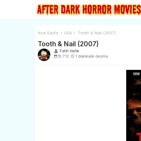
Ana Sayfa
USA
Tooth & Nail (2007)
Tooth & Nail (2007)
person
Fatih Varlık
15.7.12
1 dakikalık okuma