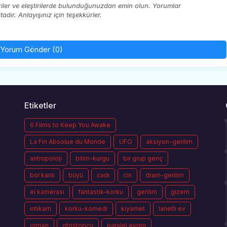
eriler ve eleştirilerde bulunduğunuzdan emin olun. Yorumlar
ır. Anlayışınız için teşekkürler.
Yorum Gönder (0)
Etiketler
6 Films to Keep You Awake
La Fin Absolue du Monde
UFO
aksiyon-gerilim
antropoloji
bilim-kurgu
bir grup genç
bol kanlı
büyü
cadı
cin
dram-gerilim
el kamerası
fantastik-korku
gerilim
gizem
intikam
korku-komedi
kıyamet
lanetli ev
orman
otostopçu
paralel evren