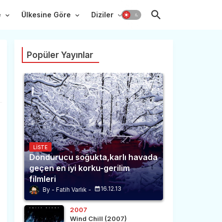
e
Ülkesine Göre
Diziler
Popüler Yayınlar
LISTE
Dondurucu soğukta,karlı havada
geçen en iyi korku-gerilim
filmleri
16.12.13
Fatih Varlık
2007
Wind Chill (2007)