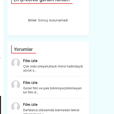
Error:
Sonuç bulunamadı
Yorumlar
r
Film izle
a
Çok oldu izleyeli,black mirror tadindaydi
azıcık.s...
Film izle
Güzel film ve pek bilinmiyor,bilinmeyen
bir film d...
Film izle
Defalarca izlesemde bıkmadan tekrar