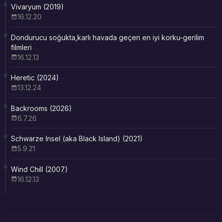
Vivaryum (2019)
16.12.20
Dondurucu soğukta,karlı havada geçen en iyi korku-gerilim
filmleri
16.12.13
Heretic (2024)
13.12.24
Backrooms (2026)
6.7.26
Schwarze Insel (aka Black Island) (2021)
5.9.21
Wind Chill (2007)
16.12.13