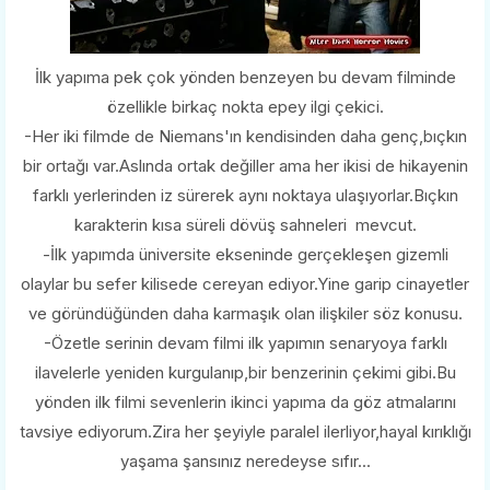
İlk yapıma pek çok yönden benzeyen bu devam filminde
özellikle birkaç nokta epey ilgi çekici.
-Her iki filmde de Niemans'ın kendisinden daha genç,bıçkın
bir ortağı var.Aslında ortak değiller ama her ikisi de hikayenin
farklı yerlerinden iz sürerek aynı noktaya ulaşıyorlar.Bıçkın
karakterin kısa süreli dövüş sahneleri mevcut.
-İlk yapımda üniversite ekseninde gerçekleşen gizemli
olaylar bu sefer kilisede cereyan ediyor.Yine garip cinayetler
ve göründüğünden daha karmaşık olan ilişkiler söz konusu.
-Özetle serinin devam filmi ilk yapımın senaryoya farklı
ilavelerle yeniden kurgulanıp,bir benzerinin çekimi gibi.Bu
yönden ilk filmi sevenlerin ikinci yapıma da göz atmalarını
tavsiye ediyorum.Zira her şeyiyle paralel ilerliyor,hayal kırıklığı
yaşama şansınız neredeyse sıfır...