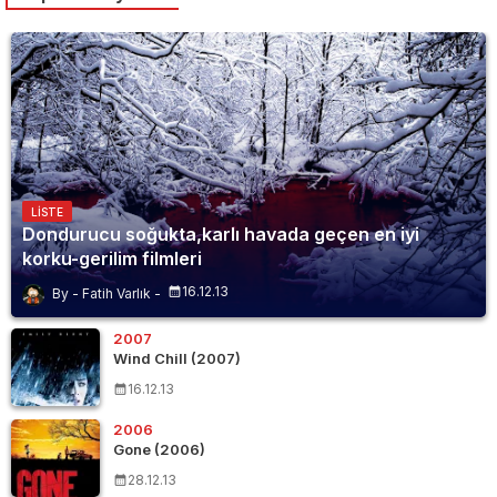
LISTE
Dondurucu soğukta,karlı havada geçen en iyi
korku-gerilim filmleri
16.12.13
Fatih Varlık
2007
Wind Chill (2007)
16.12.13
2006
Gone (2006)
28.12.13