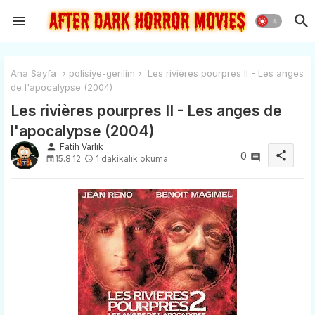
Ana Sayfa
polisiye-gerilim
Les rivières pourpres II - Les anges
de l'apocalypse (2004)
Les rivières pourpres II - Les anges de
l'apocalypse (2004)
person
Fatih Varlık
share
0
15.8.12
1 dakikalık okuma