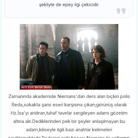
şekliyle de epey ilgi çekicidir.
Zamanında akademide Niemans'dan ders alan bıçkın polis
Reda,sokakta şans eseri karşısına çıkan;görünüş olarak
Hz.İsa'yı andıran,tuhaf tavırlar sergileyen adamı gözetim
altına alır.Dediklerinden pek bir şeyler anlaşılmayan bu
adam,kiliseyle ilgili bazı anahtar kelimeleri
sayıklamaktadır.Reda'nın eski hocası Niemans ile yollarının