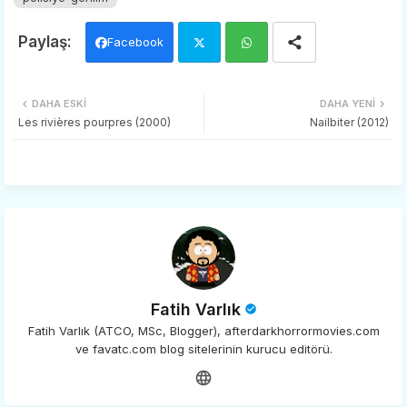
Facebook
Twi
Wh
DAHA ESKI
DAHA YENI
tter
ats
Les rivières pourpres (2000)
Nailbiter (2012)
app
Fatih Varlık
Fatih Varlık (ATCO, MSc, Blogger), afterdarkhorrormovies.com
ve favatc.com blog sitelerinin kurucu editörü.