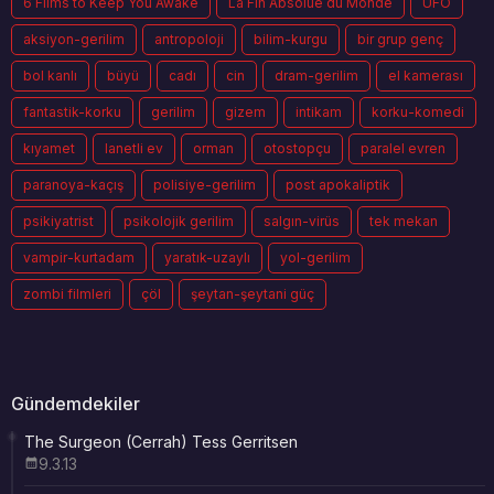
6 Films to Keep You Awake
La Fin Absolue du Monde
UFO
aksiyon-gerilim
antropoloji
bilim-kurgu
bir grup genç
bol kanlı
büyü
cadı
cin
dram-gerilim
el kamerası
fantastik-korku
gerilim
gizem
intikam
korku-komedi
kıyamet
lanetli ev
orman
otostopçu
paralel evren
paranoya-kaçış
polisiye-gerilim
post apokaliptik
psikiyatrist
psikolojik gerilim
salgın-virüs
tek mekan
vampir-kurtadam
yaratık-uzaylı
yol-gerilim
zombi filmleri
çöl
şeytan-şeytani güç
Gündemdekiler
The Surgeon (Cerrah) Tess Gerritsen
9.3.13