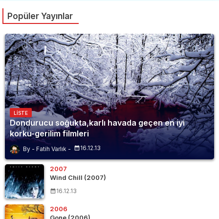
Popüler Yayınlar
LISTE
Dondurucu soğukta,karlı havada geçen en iyi
korku-gerilim filmleri
16.12.13
Fatih Varlık
2007
Wind Chill (2007)
16.12.13
2006
Gone (2006)