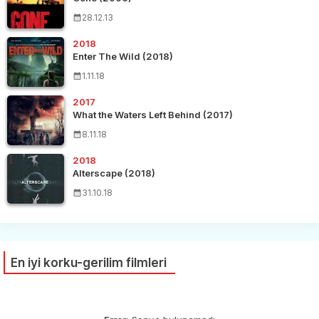
28.12.13
2018
Enter The Wild (2018)
1.11.18
2017
What the Waters Left Behind (2017)
8.11.18
2018
Alterscape (2018)
31.10.18
En iyi korku-gerilim filmleri