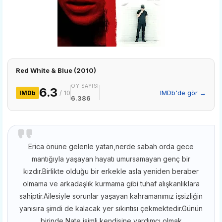
Red White & Blue (2010)
OY SAYISI
6.3
/ 10
IMDb'de gör →
IMDb
6.386
Erica önüne gelenle yatan,nerde sabah orda gece
mantığıyla yaşayan hayatı umursamayan genç bir
kızdır.Birlikte olduğu bir erkekle asla yeniden beraber
olmama ve arkadaşlık kurmama gibi tuhaf alışkanlıklara
sahiptir.Ailesiyle sorunlar yaşayan kahramanımız işsizliğin
yanısıra şimdi de kalacak yer sıkıntısı çekmektedir.Günün
birinde Nate isimli kendisine yardımcı olmak