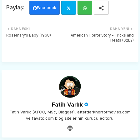
Facebook
Twi
Wh
DAHA ESKI
DAHA YENI
tter
ats
Rosemary's Baby (1968)
American Horror Story - Tricks and
Treats (S2E2)
app
Fatih Varlık
Fatih Varlık (ATCO, MSc, Blogger), afterdarkhorrormovies.com
ve favatc.com blog sitelerinin kurucu editörü.