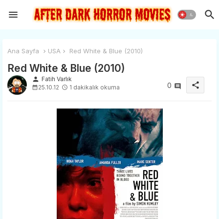
Ana Sayfa
USA
Red White & Blue (2010)
Red White & Blue (2010)
person
Fatih Varlık
share
0
25.10.12
1 dakikalık okuma