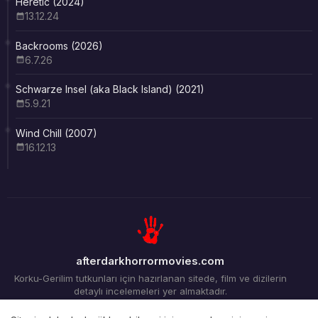
Heretic (2024)
13.12.24
Backrooms (2026)
6.7.26
Schwarze Insel (aka Black Island) (2021)
5.9.21
Wind Chill (2007)
16.12.13
afterdarkhorrormovies.com
Korku-Gerilim tutkunları için hazırlanan sitede, film ve dizilerin
detaylı incelemeleri yer almaktadır.