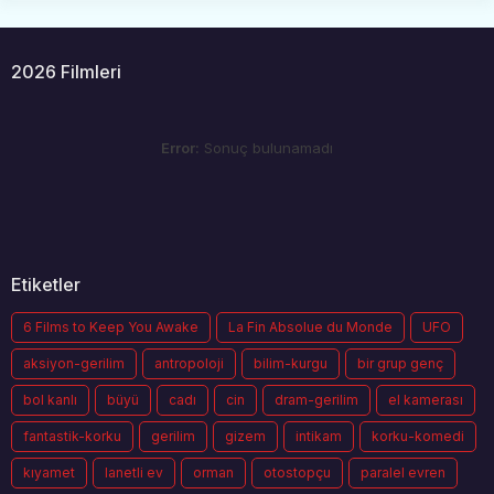
2026 Filmleri
Error:
Sonuç bulunamadı
Etiketler
6 Films to Keep You Awake
La Fin Absolue du Monde
UFO
aksiyon-gerilim
antropoloji
bilim-kurgu
bir grup genç
bol kanlı
büyü
cadı
cin
dram-gerilim
el kamerası
fantastik-korku
gerilim
gizem
intikam
korku-komedi
kıyamet
lanetli ev
orman
otostopçu
paralel evren