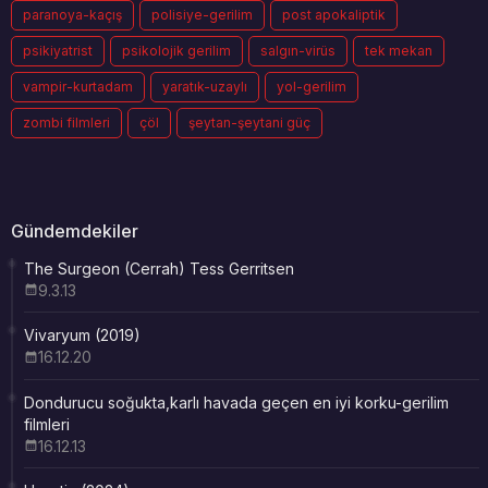
paranoya-kaçış
polisiye-gerilim
post apokaliptik
psikiyatrist
psikolojik gerilim
salgın-virüs
tek mekan
vampir-kurtadam
yaratık-uzaylı
yol-gerilim
zombi filmleri
çöl
şeytan-şeytani güç
Gündemdekiler
The Surgeon (Cerrah) Tess Gerritsen
9.3.13
Vivaryum (2019)
16.12.20
Dondurucu soğukta,karlı havada geçen en iyi korku-gerilim
filmleri
16.12.13