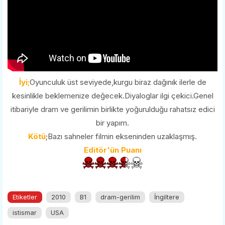
İyi;
Oyunculuk üst seviyede,kurgu biraz dağınık ilerle de
kesinlikle beklemenize değecek.Diyaloglar ilgi çekici.Genel
itibariyle dram ve gerilimin birlikte yoğurulduğu rahatsız edici
bir yapım.
Kötü
;Bazı sahneler filmin ekseninden uzaklaşmış.
Editör'ün Puanı
Etiketler
2010
B1
dram-gerilim
İngiltere
istismar
USA