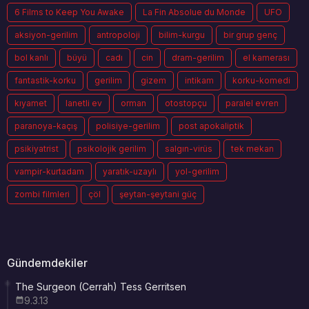
6 Films to Keep You Awake
La Fin Absolue du Monde
UFO
aksiyon-gerilim
antropoloji
bilim-kurgu
bir grup genç
bol kanlı
büyü
cadı
cin
dram-gerilim
el kamerası
fantastik-korku
gerilim
gizem
intikam
korku-komedi
kıyamet
lanetli ev
orman
otostopçu
paralel evren
paranoya-kaçış
polisiye-gerilim
post apokaliptik
psikiyatrist
psikolojik gerilim
salgın-virüs
tek mekan
vampir-kurtadam
yaratık-uzaylı
yol-gerilim
zombi filmleri
çöl
şeytan-şeytani güç
Gündemdekiler
The Surgeon (Cerrah) Tess Gerritsen
9.3.13