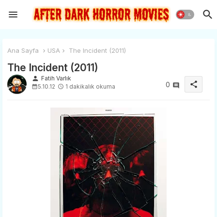
Ana Sayfa
USA
The Incident (2011)
The Incident (2011)
person
Fatih Varlık
share
0
5.10.12
1 dakikalık okuma