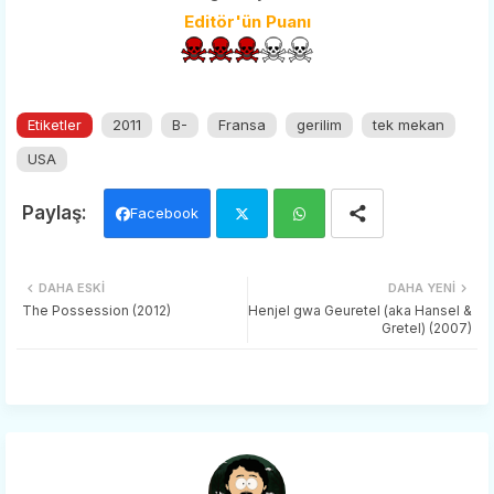
Editör'ün Puanı
Etiketler
2011
B-
Fransa
gerilim
tek mekan
USA
Facebook
Twi
Wh
DAHA ESKI
DAHA YENI
tter
ats
The Possession (2012)
Henjel gwa Geuretel (aka Hansel &
Gretel) (2007)
app