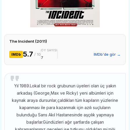
The Incident (2011)
OY SAYISI
5.7
/ 10
IMDb'de gör →
IMDb
7
Yıl 1989.Lokal bir rock grubunun üyeleri olan üç yakın
arkadaş (George,Max ve Ricky) yeni albümleri için
kaynak araya dursunlar,çaldıkları tüm kapıların yüzlerine
kapanması ile para kazanmak için azılı suçluların
bulunduğu Sans Akıl Hastanesinde aşçılık yapmaya
başlarlar.Gündüzleri ağır şartlarda çalışan
kahramanlarımız,geceleri ise tutkunu oldukları müziği