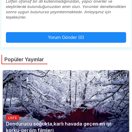
Lütfen ofansif bir dil kullanmadığınızdan, yapıcı öneriler ve
eleştirilerde bulunduğunuzdan emin olun. Yorumlar denetlendikten
sonra uygun bulunursa yayımlanmaktadır. Anlayışınız için
teşekkürler.
Yorum Gönder (0)
Popüler Yayınlar
LISTE
Dondurucu soğukta,karlı havada geçen en iyi
korku-gerilim filmleri