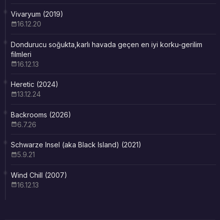
Vivaryum (2019)
16.12.20
Dondurucu soğukta,karlı havada geçen en iyi korku-gerilim
filmleri
16.12.13
Heretic (2024)
13.12.24
Backrooms (2026)
6.7.26
Schwarze Insel (aka Black Island) (2021)
5.9.21
Wind Chill (2007)
16.12.13