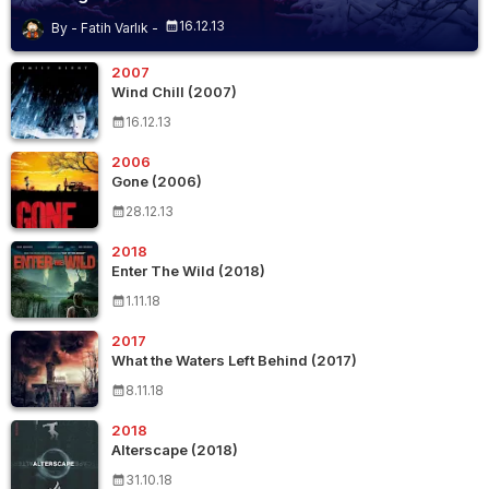
16.12.13
Fatih Varlık
2007
Wind Chill (2007)
16.12.13
2006
Gone (2006)
28.12.13
2018
Enter The Wild (2018)
1.11.18
2017
What the Waters Left Behind (2017)
8.11.18
2018
Alterscape (2018)
31.10.18