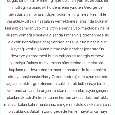
soğuk bir binadır.Hemen girişte bulunan yemek deposu ile
mutfağın arasındaki holde işlerini yürüten George ve
arkadaşlarının binanın diğer bölümlerini girmesi kesinlikle
yasaktır.Mutfakla hastaların yemekhanesi arasında bulunan
kırılmaz camdan yapılmış vitrinle servis yapılmaktadır.Yine bir
akşam yemeği sırasında dışarıda fırtınanın şiddetlenmesi ile
elektrik kontağında gerçekleşen arıza ile tüm binanın güç
kaynağı kesilir.Işıkların gitmesiyle beraber jeneratörün
devreye girememesi bütün çalışanları tedirgin etmeye
yetmiştir.Dahası mahkumların hücrelerindeki elektronik
kapıların da devre dışı kalması ile hastanede kaos hakim
olmaya başlamıştır.Harry Green önderliğinde uzun süredir
ilaçlarını doktor gözetiminden saklı olarak kullanmayı bırakan
ve kendi aralarında organize olan mahkumlar, isyan girişimi
planlamaktadır.Kırılmaz camın hemen arkasındaki mutfakta
mahsur kalan kahramanlarımız ise gerilim dolu dakikalara şahit
olacaklardır.Bakalım zorlu gecede kimler hayatta kalmayı