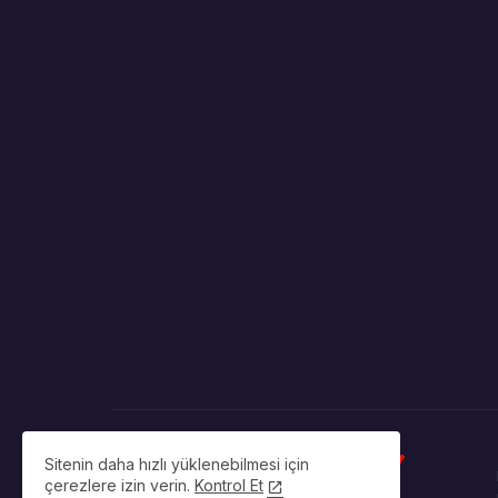
Sitenin daha hızlı yüklenebilmesi için
çerezlere izin verin.
Kontrol Et