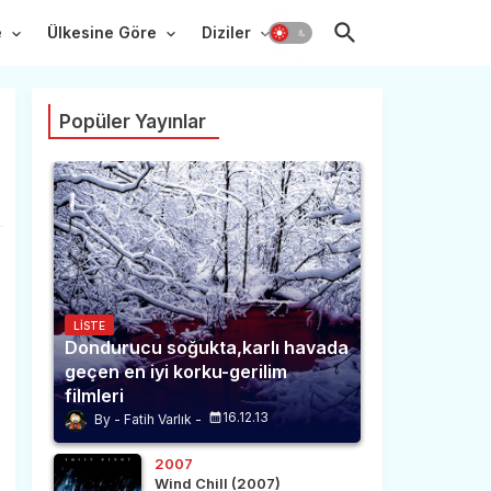
e
Ülkesine Göre
Diziler
Popüler Yayınlar
LISTE
Dondurucu soğukta,karlı havada
geçen en iyi korku-gerilim
filmleri
16.12.13
Fatih Varlık
2007
Wind Chill (2007)