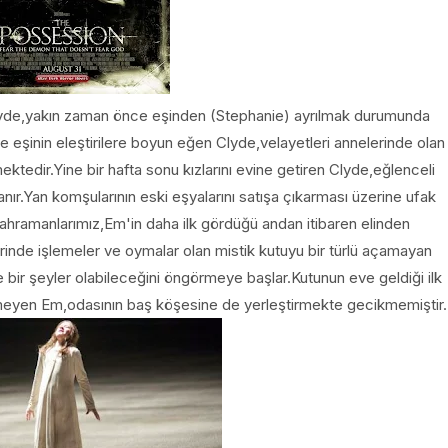
Clyde,yakın zaman önce eşinden (Stephanie) ayrılmak durumunda
le eşinin eleştirilere boyun eğen Clyde,velayetleri annelerinde olan
ektedir.Yine bir hafta sonu kızlarını evine getiren Clyde,eğlenceli
nır.Yan komşularının eski eşyalarını satışa çıkarması üzerine ufak
kahramanlarımız,Em'in daha ilk gördüğü andan itibaren elinden
erinde işlemeler ve oymalar olan mistik kutuyu bir türlü açamayan
 bir şeyler olabileceğini öngörmeye başlar.Kutunun eve geldiği ilk
emeyen Em,odasının baş köşesine de yerleştirmekte gecikmemiştir.