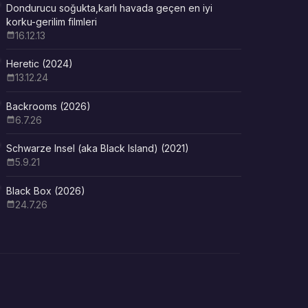
Dondurucu soğukta,karlı havada geçen en iyi
korku-gerilim filmleri
16.12.13
Heretic (2024)
13.12.24
Backrooms (2026)
6.7.26
Schwarze Insel (aka Black Island) (2021)
5.9.21
Black Box (2026)
24.7.26