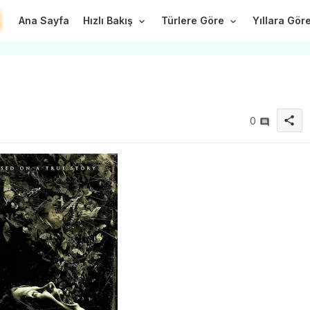
Ana Sayfa
Hızlı Bakış
Türlere Göre
Yıllara Gör
share
0