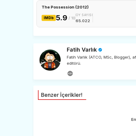
The Possession (2012)
OY SAYISI
5.9
IMDb
/ 10
65.022
Fatih Varlık
Fatih Varlık (ATCO, MSc, Blogger), 
editörü.
Benzer İçerikler!
Er