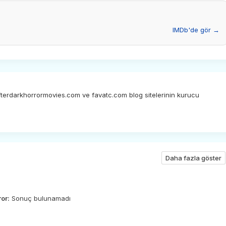
IMDb'de gör →
afterdarkhorrormovies.com ve favatc.com blog sitelerinin kurucu
Daha fazla göster
ror:
Sonuç bulunamadı