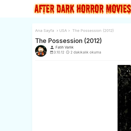
Ana Sayfa
USA
The Possession (2012)
The Possession (2012)
person
Fatih Varlık
3.10.12
2 dakikalık okuma