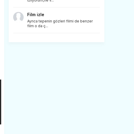
izliyorum,ne v...
Film izle
Ayrıca tepenin gözleri filmi de benzer
film o da ç...