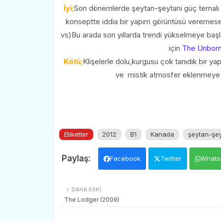
İyi;
Son dönemlerde şeytan-şeytani güç temalı y
konseptte iddia bir yapım görüntüsü veremese 
vs)Bu arada son yıllarda trendi yükselmeye başl
için
The Unborn
Kötü;
Klişelerle dolu,kurgusu çok tanıdık bir yap
ve mistik atmosfer eklenmeye ça
Etiketler
2012
B1
Kanada
şeytan-şey
Facebook
Twitter
Whats
DAHA ESKI
The Lodger (2009)