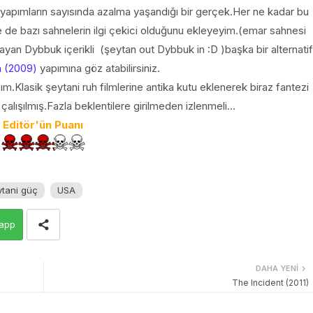
apımların sayısında azalma yaşandığı bir gerçek.Her ne kadar bu
de bazı sahnelerin ilgi çekici olduğunu ekleyeyim.(emar sahnesi
ayan Dybbuk içerikli (şeytan out Dybbuk in :D )başka bir alternatif
 (2009)
yapımına göz atabilirsiniz.
ım.Klasik şeytani ruh filmlerine antika kutu eklenerek biraz fantezi
lışılmış.Fazla beklentilere girilmeden izlenmeli...
Editör'ün Puanı
tani güç
USA
app
DAHA YENI
The Incident (2011)