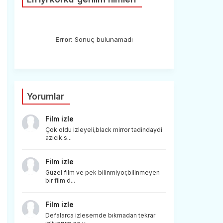
Error:
Sonuç bulunamadı
Yorumlar
Film izle
Çok oldu izleyeli,black mirror tadindaydi
azıcık.s...
Film izle
Güzel film ve pek bilinmiyor,bilinmeyen
bir film d...
Film izle
Defalarca izlesemde bıkmadan tekrar