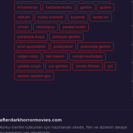
el kamerası
fantastik-korku
gerilim
gizem
intikam
korku-komedi
kıyamet
lanetli ev
orman
otostopçu
paralel evren
paranoya-kaçış
polisiye-gerilim
post apokaliptik
psikiyatrist
psikolojik gerilim
salgın-virüs
tek mekan
vampir-kurtadam
yaratık-uzaylı
yol-gerilim
zombi filmleri
çöl
şeytan-şeytani güç
afterdarkhorrormovies.com
Korku-Gerilim tutkunları için hazırlanan sitede, film ve dizilerin detaylı
incelemeleri yer almaktadır.