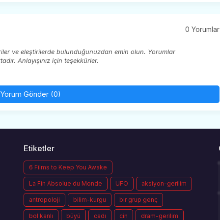
0 Yorumlar
eriler ve eleştirilerde bulunduğunuzdan emin olun. Yorumlar
ır. Anlayışınız için teşekkürler.
Yorum Gönder (0)
Etiketler
6 Films to Keep You Awake
La Fin Absolue du Monde
UFO
aksiyon-gerilim
antropoloji
bilim-kurgu
bir grup genç
bol kanlı
büyü
cadı
cin
dram-gerilim