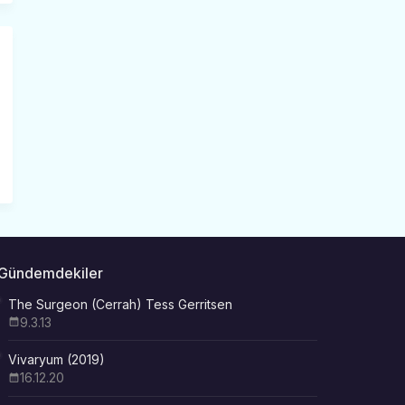
Gündemdekiler
The Surgeon (Cerrah) Tess Gerritsen
9.3.13
Vivaryum (2019)
16.12.20