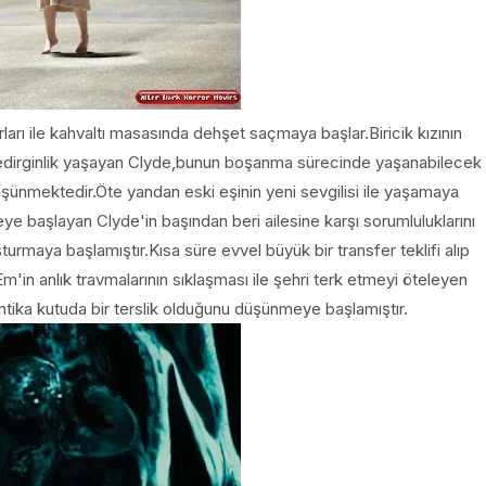
ları ile kahvaltı masasında dehşet saçmaya başlar.Biricik kızının
 tedirginlik yaşayan Clyde,bunun boşanma sürecinde yaşanabilecek
düşünmektedir.Öte yandan eski eşinin yeni sevgilisi ile yaşamaya
ye başlayan Clyde'in başından beri ailesine karşı sorumluluklarını
turmaya başlamıştır.Kısa süre evvel büyük bir transfer teklifi alıp
'in anlık travmalarının sıklaşması ile şehri terk etmeyi öteleyen
ntika kutuda bir terslik olduğunu düşünmeye başlamıştır.