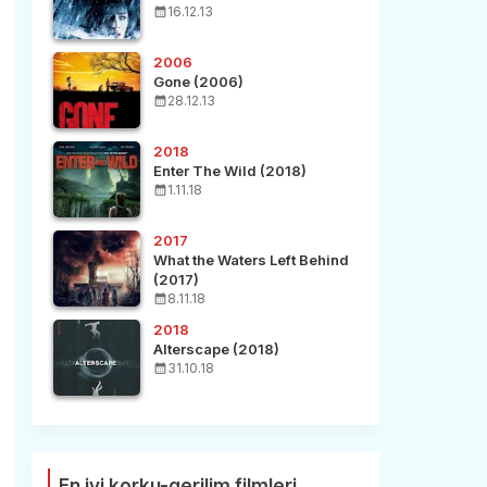
16.12.13
2006
Gone (2006)
28.12.13
2018
Enter The Wild (2018)
1.11.18
2017
What the Waters Left Behind
(2017)
8.11.18
2018
Alterscape (2018)
31.10.18
En iyi korku-gerilim filmleri