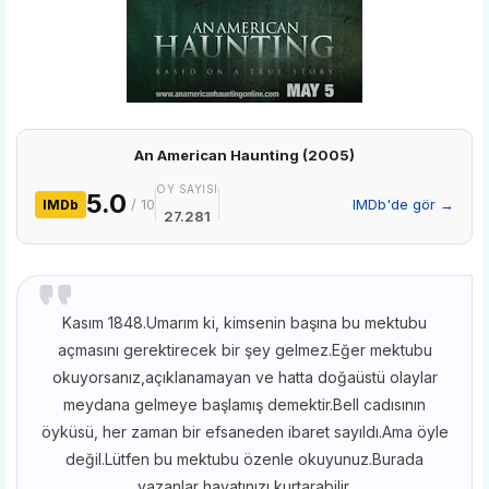
An American Haunting (2005)
OY SAYISI
5.0
/ 10
IMDb'de gör →
IMDb
27.281
Kasım 1848.Umarım ki, kimsenin başına bu mektubu
açmasını gerektirecek bir şey gelmez.Eğer mektubu
okuyorsanız,açıklanamayan ve hatta doğaüstü olaylar
meydana gelmeye başlamış demektir.Bell cadısının
öyküsü, her zaman bir efsaneden ibaret sayıldı.Ama öyle
değil.Lütfen bu mektubu özenle okuyunuz.Burada
yazanlar hayatınızı kurtarabilir.