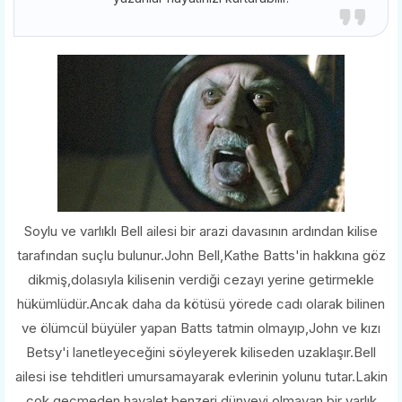
Soylu ve varlıklı Bell ailesi bir arazi davasının ardından kilise
tarafından suçlu bulunur.John Bell,Kathe Batts'in hakkına göz
dikmiş,dolasıyla kilisenin verdiği cezayı yerine getirmekle
hükümlüdür.Ancak daha da kötüsü yörede cadı olarak bilinen
ve ölümcül büyüler yapan Batts tatmin olmayıp,John ve kızı
Betsy'i lanetleyeceğini söyleyerek kiliseden uzaklaşır.Bell
ailesi ise tehditleri umursamayarak evlerinin yolunu tutar.Lakin
çok geçmeden hayalet benzeri dünyevi olmayan bir varlık