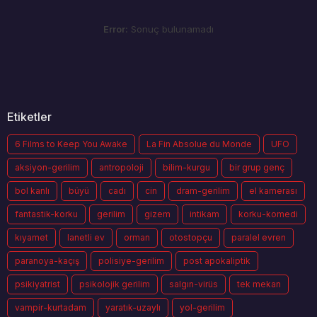
Error:
Sonuç bulunamadı
Etiketler
6 Films to Keep You Awake
La Fin Absolue du Monde
UFO
aksiyon-gerilim
antropoloji
bilim-kurgu
bir grup genç
bol kanlı
büyü
cadı
cin
dram-gerilim
el kamerası
fantastik-korku
gerilim
gizem
intikam
korku-komedi
kıyamet
lanetli ev
orman
otostopçu
paralel evren
paranoya-kaçış
polisiye-gerilim
post apokaliptik
psikiyatrist
psikolojik gerilim
salgın-virüs
tek mekan
vampir-kurtadam
yaratık-uzaylı
yol-gerilim