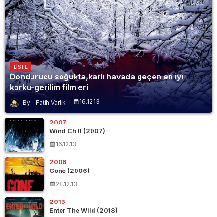
LISTE
Dondurucu soğukta,karlı havada geçen en iyi
korku-gerilim filmleri
16.12.13
Fatih Varlık
2007
Wind Chill (2007)
16.12.13
2006
Gone (2006)
28.12.13
2018
Enter The Wild (2018)