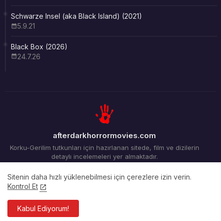
Schwarze Insel (aka Black Island) (2021)
5.9.21
Black Box (2026)
24.7.26
afterdarkhorrormovies.com
Korku-Gerilim tutkunları için hazırlanan sitede, film ve dizilerin
detaylı incelemeleri yer almaktadır.
Sitenin daha hızlı yüklenebilmesi için çerezlere izin verin.
Kontrol Et
Ana Sayfa
Arşiv
İletişim
Kabul Ediyorum!
Tüm Hakları Saklıdır ©2012-2026