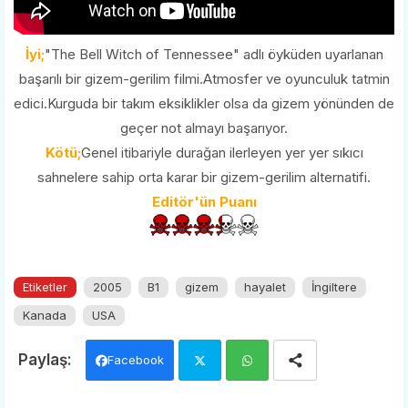
İyi;
"The Bell Witch of Tennessee" adlı öyküden uyarlanan
başarılı bir gizem-gerilim filmi.Atmosfer ve oyunculuk tatmin
edici.Kurguda bir takım eksiklikler olsa da gizem yönünden de
geçer not almayı başarıyor.
Kötü;
Genel itibariyle durağan ilerleyen yer yer sıkıcı
sahnelere sahip orta karar bir gizem-gerilim alternatifi.
Editör'ün Puanı
Etiketler
2005
B1
gizem
hayalet
İngiltere
Kanada
USA
Facebook
Twi
Wh