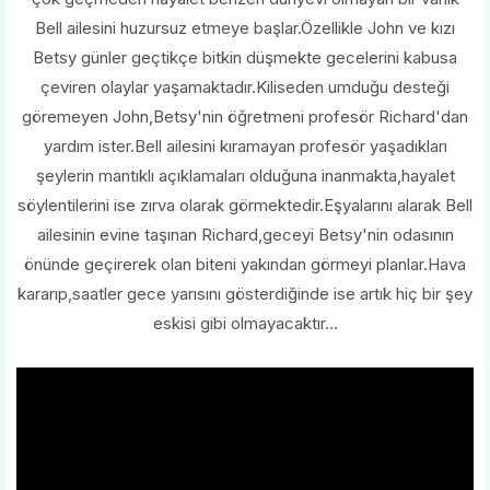
Bell ailesini huzursuz etmeye başlar.Özellikle John ve kızı
Betsy günler geçtikçe bitkin düşmekte gecelerini kabusa
çeviren olaylar yaşamaktadır.Kiliseden umduğu desteği
göremeyen John,Betsy'nin öğretmeni profesör Richard'dan
yardım ister.Bell ailesini kıramayan profesör yaşadıkları
şeylerin mantıklı açıklamaları olduğuna inanmakta,hayalet
söylentilerini ise zırva olarak görmektedir.Eşyalarını alarak Bell
ailesinin evine taşınan Richard,geceyi Betsy'nin odasının
önünde geçirerek olan biteni yakından görmeyi planlar.Hava
kararıp,saatler gece yarısını gösterdiğinde ise artık hiç bir şey
eskisi gibi olmayacaktır...