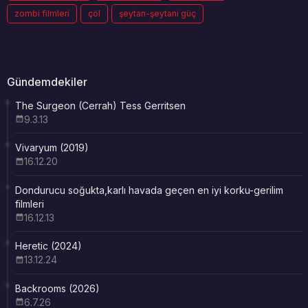
zombi filmleri
çöl
şeytan-şeytani güç
Gündemdekiler
The Surgeon (Cerrah) Tess Gerritsen
9.3.13
Vivaryum (2019)
16.12.20
Dondurucu soğukta,karlı havada geçen en iyi korku-gerilim
filmleri
16.12.13
Heretic (2024)
13.12.24
Backrooms (2026)
6.7.26