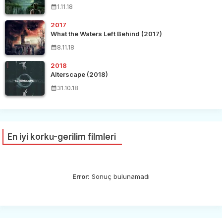
1.11.18
2017
What the Waters Left Behind (2017)
8.11.18
2018
Alterscape (2018)
31.10.18
En iyi korku-gerilim filmleri
Error:
Sonuç bulunamadı