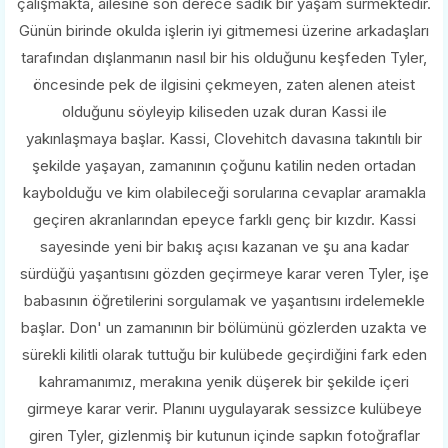
çalışmakta, ailesine son derece sadık bir yaşam sürmektedir.
Günün birinde okulda işlerin iyi gitmemesi üzerine arkadaşları
tarafından dışlanmanın nasıl bir his olduğunu keşfeden Tyler,
öncesinde pek de ilgisini çekmeyen, zaten alenen ateist
olduğunu söyleyip kiliseden uzak duran Kassi ile
yakınlaşmaya başlar. Kassi, Clovehitch davasına takıntılı bir
şekilde yaşayan, zamanının çoğunu katilin neden ortadan
kaybolduğu ve kim olabileceği sorularına cevaplar aramakla
geçiren akranlarından epeyce farklı genç bir kızdır. Kassi
sayesinde yeni bir bakış açısı kazanan ve şu ana kadar
sürdüğü yaşantısını gözden geçirmeye karar veren Tyler, işe
babasının öğretilerini sorgulamak ve yaşantısını irdelemekle
başlar. Don' un zamanının bir bölümünü gözlerden uzakta ve
sürekli kilitli olarak tuttuğu bir kulübede geçirdiğini fark eden
kahramanımız, merakına yenik düşerek bir şekilde içeri
girmeye karar verir. Planını uygulayarak sessizce kulübeye
giren Tyler, gizlenmiş bir kutunun içinde sapkın fotoğraflar