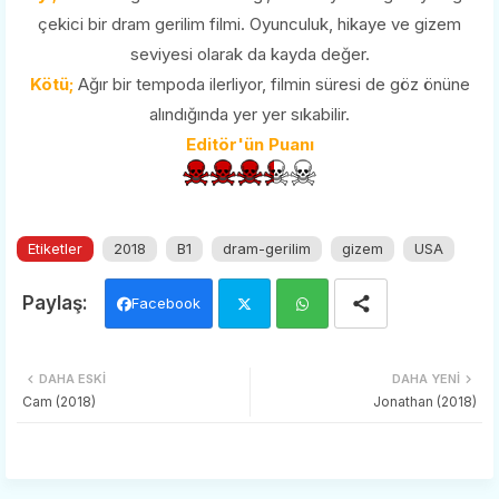
çekici bir dram gerilim filmi. Oyunculuk, hikaye ve gizem
seviyesi olarak da kayda değer.
Kötü;
Ağır bir tempoda ilerliyor, filmin süresi de göz önüne
alındığında yer yer sıkabilir.
Editör'ün Puanı
Etiketler
2018
B1
dram-gerilim
gizem
USA
Facebook
Twi
Wh
DAHA ESKI
DAHA YENI
tter
ats
Cam (2018)
Jonathan (2018)
app