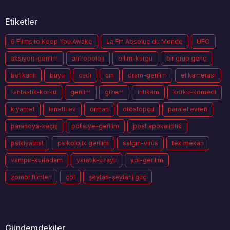
Etiketler
6 Films to Keep You Awake
La Fin Absolue du Monde
UFO
aksiyon-gerilim
antropoloji
bilim-kurgu
bir grup genç
bol kanlı
büyü
cadı
cin
dram-gerilim
el kamerası
fantastik-korku
gerilim
gizem
intikam
korku-komedi
kıyamet
lanetli ev
orman
otostopçu
paralel evren
paranoya-kaçış
polisiye-gerilim
post apokaliptik
psikiyatrist
psikolojik gerilim
salgın-virüs
tek mekan
vampir-kurtadam
yaratık-uzaylı
yol-gerilim
zombi filmleri
çöl
şeytan-şeytani güç
Gündemdekiler