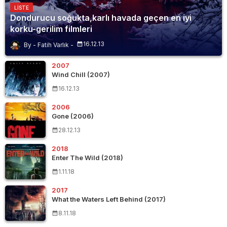
LISTE
Dondurucu soğukta,karlı havada geçen en iyi
korku-gerilim filmleri
16.12.13
Fatih Varlık
2007
Wind Chill (2007)
16.12.13
2006
Gone (2006)
28.12.13
2018
Enter The Wild (2018)
1.11.18
2017
What the Waters Left Behind (2017)
8.11.18