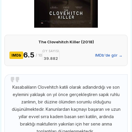
The Clovehitch Killer (2018)
OY SAYISI
6.5
/ 10
IMDb'de gör →
IMDb
39.882
Kasabalıların Clovehitch katili olarak adlandırdığı ve son
eylemini yaklaşık on yıl önce gerçekleştiren sapık ruhlu
zanlının, bir düzine ölümden sorumlu olduğunu
düşünülmektedir. Kanunlardan kaçmayı başaran ve uzun
yıllar evvel sırra kadem basan seri katilin, ardında
bıraktığı maktullerin yakınları için her sene anma
toplantıları düzenlenmektedir...