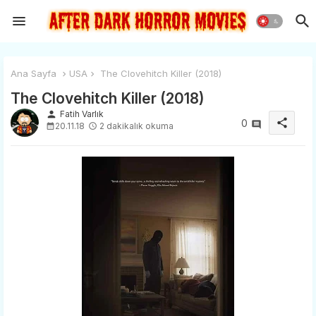
Ana Sayfa
USA
The Clovehitch Killer (2018)
The Clovehitch Killer (2018)
person
Fatih Varlık
share
0
20.11.18
2 dakikalık okuma