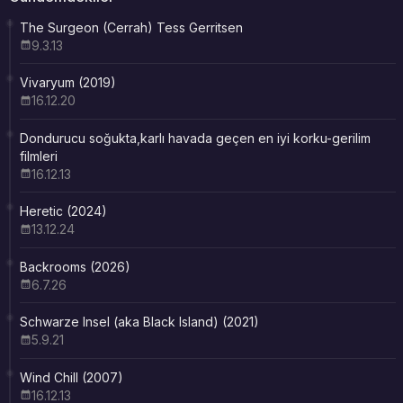
The Surgeon (Cerrah) Tess Gerritsen
9.3.13
Vivaryum (2019)
16.12.20
Dondurucu soğukta,karlı havada geçen en iyi korku-gerilim
filmleri
16.12.13
Heretic (2024)
13.12.24
Backrooms (2026)
6.7.26
Schwarze Insel (aka Black Island) (2021)
5.9.21
Wind Chill (2007)
16.12.13