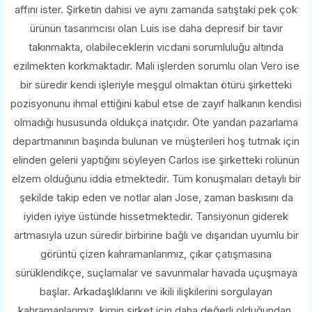
affını ister. Şirketin dahisi ve aynı zamanda satıştaki pek çok
ürünün tasarımcısı olan Luis ise daha depresif bir tavır
takınmakta, olabileceklerin vicdani sorumluluğu altında
ezilmekten korkmaktadır. Mali işlerden sorumlu olan Vero ise
bir süredir kendi işleriyle meşgul olmaktan ötürü şirketteki
pozisyonunu ihmal ettiğini kabul etse de zayıf halkanın kendisi
olmadığı hususunda oldukça inatçıdır. Öte yandan pazarlama
departmanının başında bulunan ve müşterileri hoş tutmak için
elinden geleni yaptığını söyleyen Carlos ise şirketteki rolünün
elzem olduğunu iddia etmektedir. Tüm konuşmaları detaylı bir
şekilde takip eden ve notlar alan Jose, zaman baskısını da
iyiden iyiye üstünde hissetmektedir. Tansiyonun giderek
artmasıyla uzun süredir birbirine bağlı ve dışarıdan uyumlu bir
görüntü çizen kahramanlarımız, çıkar çatışmasına
sürüklendikçe, suçlamalar ve savunmalar havada uçuşmaya
başlar. Arkadaşlıklarını ve ikili ilişkilerini sorgulayan
kahramanlarımız, kimin şirket için daha değerli olduğundan,