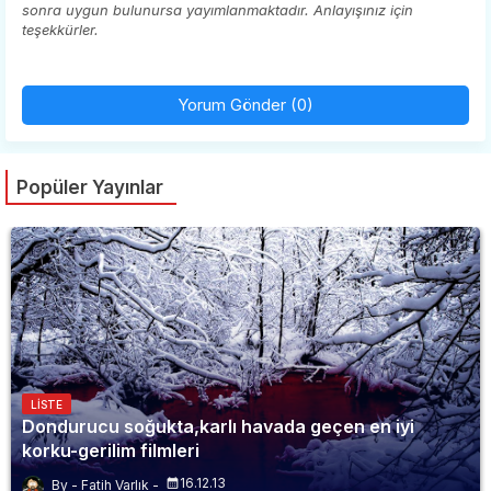
sonra uygun bulunursa yayımlanmaktadır. Anlayışınız için
teşekkürler.
Yorum Gönder (0)
Popüler Yayınlar
LISTE
Dondurucu soğukta,karlı havada geçen en iyi
korku-gerilim filmleri
16.12.13
Fatih Varlık