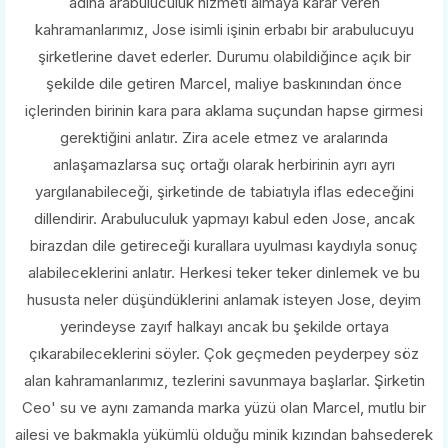
adına arabuluculuk hizmeti almaya karar veren
kahramanlarımız, Jose isimli işinin erbabı bir arabulucuyu
şirketlerine davet ederler. Durumu olabildiğince açık bir
şekilde dile getiren Marcel, maliye baskınından önce
içlerinden birinin kara para aklama suçundan hapse girmesi
gerektiğini anlatır. Zira acele etmez ve aralarında
anlaşamazlarsa suç ortağı olarak herbirinin ayrı ayrı
yargılanabileceği, şirketinde de tabiatıyla iflas edeceğini
dillendirir. Arabuluculuk yapmayı kabul eden Jose, ancak
birazdan dile getireceği kurallara uyulması kaydıyla sonuç
alabileceklerini anlatır. Herkesi teker teker dinlemek ve bu
hususta neler düşündüklerini anlamak isteyen Jose, deyim
yerindeyse zayıf halkayı ancak bu şekilde ortaya
çıkarabileceklerini söyler. Çok geçmeden peyderpey söz
alan kahramanlarımız, tezlerini savunmaya başlarlar. Şirketin
Ceo' su ve aynı zamanda marka yüzü olan Marcel, mutlu bir
ailesi ve bakmakla yükümlü olduğu minik kızından bahsederek