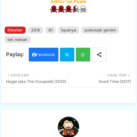
Editör'ün Puanı
Etiketler
2016
B1
İspanya
psikolojik gerilim
tek mekan
Facebook
Twi
Wh
DAHA ESKI
DAHA YENI
tter
ats
Hogar (aka The Occupant) (2020)
Good Time (2017)
app