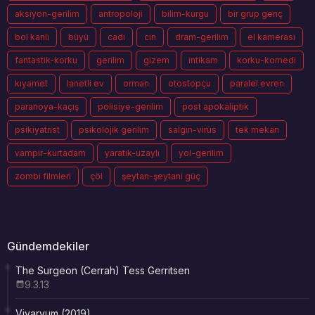
aksiyon-gerilim
antropoloji
bilim-kurgu
bir grup genç
bol kanlı
büyü
cadı
cin
dram-gerilim
el kamerası
fantastik-korku
gerilim
gizem
intikam
korku-komedi
kıyamet
lanetli ev
orman
otostopçu
paralel evren
paranoya-kaçış
polisiye-gerilim
post apokaliptik
psikiyatrist
psikolojik gerilim
salgın-virüs
tek mekan
vampir-kurtadam
yaratık-uzaylı
yol-gerilim
zombi filmleri
çöl
şeytan-şeytani güç
Gündemdekiler
The Surgeon (Cerrah) Tess Gerritsen
9.3.13
Vivaryum (2019)