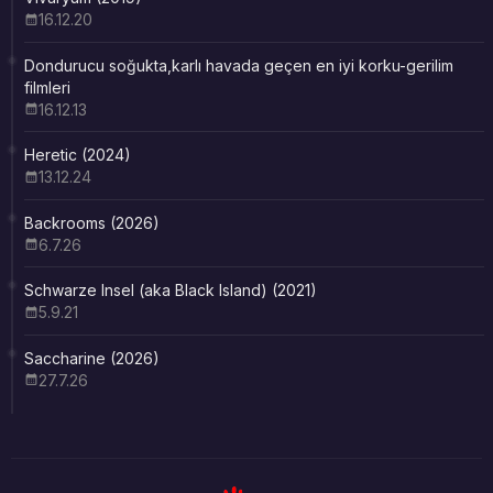
16.12.20
Dondurucu soğukta,karlı havada geçen en iyi korku-gerilim
filmleri
16.12.13
Heretic (2024)
13.12.24
Backrooms (2026)
6.7.26
Schwarze Insel (aka Black Island) (2021)
5.9.21
Saccharine (2026)
27.7.26