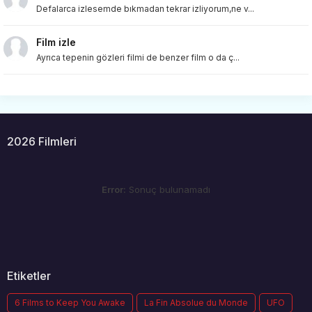
Defalarca izlesemde bıkmadan tekrar izliyorum,ne v...
Film izle
Ayrıca tepenin gözleri filmi de benzer film o da ç...
2026 Filmleri
Error:
Sonuç bulunamadı
Etiketler
6 Films to Keep You Awake
La Fin Absolue du Monde
UFO