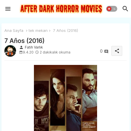
Ana Sayfa
tek mekan
7 Años (2016)
7 Años (2016)
person
Fatih Varlık
share
0
9.4.20
2 dakikalık okuma