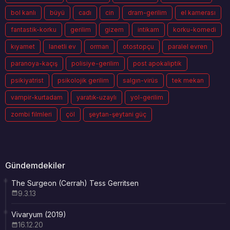
bol kanlı
büyü
cadı
cin
dram-gerilim
el kamerası
fantastik-korku
gerilim
gizem
intikam
korku-komedi
kıyamet
lanetli ev
orman
otostopçu
paralel evren
paranoya-kaçış
polisiye-gerilim
post apokaliptik
psikiyatrist
psikolojik gerilim
salgın-virüs
tek mekan
vampir-kurtadam
yaratık-uzaylı
yol-gerilim
zombi filmleri
çöl
şeytan-şeytani güç
Gündemdekiler
The Surgeon (Cerrah) Tess Gerritsen
9.3.13
Vivaryum (2019)
16.12.20