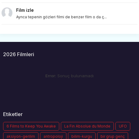
Film izle
Ayrıca tepenin gözleri filmi de benzer film o da ç...
2026 Filmleri
Error:
Sonuç bulunamadı
Etiketler
6 Films to Keep You Awake
La Fin Absolue du Monde
UFO
aksiyon-gerilim
antropoloji
bilim-kurgu
bir grup genç