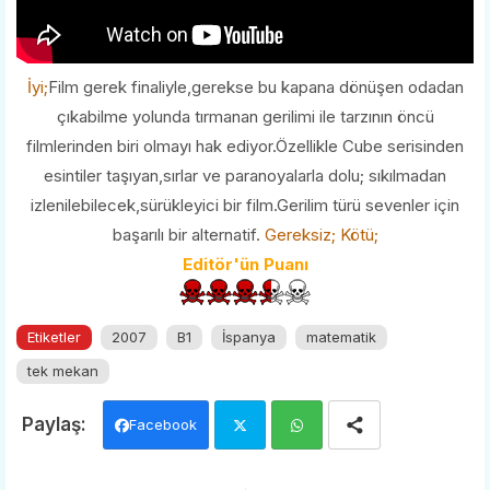
İyi;
Film gerek finaliyle,gerekse bu kapana dönüşen odadan
çıkabilme yolunda tırmanan gerilimi ile tarzının öncü
filmlerinden biri olmayı hak ediyor.Özellikle Cube serisinden
esintiler taşıyan,sırlar ve paranoyalarla dolu; sıkılmadan
izlenilebilecek,sürükleyici bir film.Gerilim türü sevenler için
başarılı bir alternatif.
Gereksiz;
Kötü;
Editör'ün Puanı
Etiketler
2007
B1
İspanya
matematik
tek mekan
Facebook
Twi
Wh