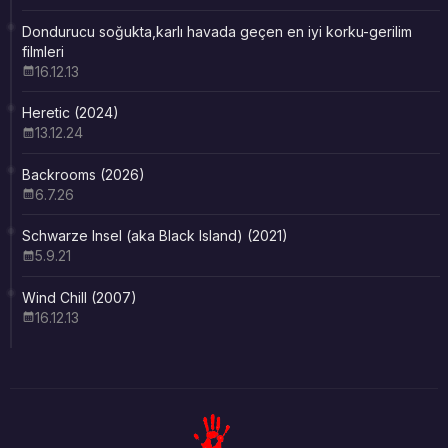
Dondurucu soğukta,karlı havada geçen en iyi korku-gerilim
filmleri
16.12.13
Heretic (2024)
13.12.24
Backrooms (2026)
6.7.26
Schwarze Insel (aka Black Island) (2021)
5.9.21
Wind Chill (2007)
16.12.13