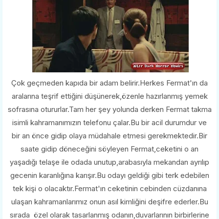
Çok geçmeden kapıda bir adam belirir.Herkes Fermat'ın da
aralarına teşrif ettiğini düşünerek,özenle hazırlanmış yemek
sofrasına otururlar.Tam her şey yolunda derken Fermat takma
isimli kahramanımızın telefonu çalar.Bu bir acil durumdur ve
bir an önce gidip olaya müdahale etmesi gerekmektedir.Bir
saate gidip döneceğini söyleyen Fermat,ceketini o an
yaşadığı telaşe ile odada unutup,arabasıyla mekandan ayrılıp
gecenin karanlığına karışır.Bu odayı geldiği gibi terk edebilen
tek kişi o olacaktır.Fermat'ın ceketinin cebinden cüzdanına
ulaşan kahramanlarımız onun asıl kimliğini deşifre ederler.Bu
sırada özel olarak tasarlanmış odanın,duvarlarının birbirlerine