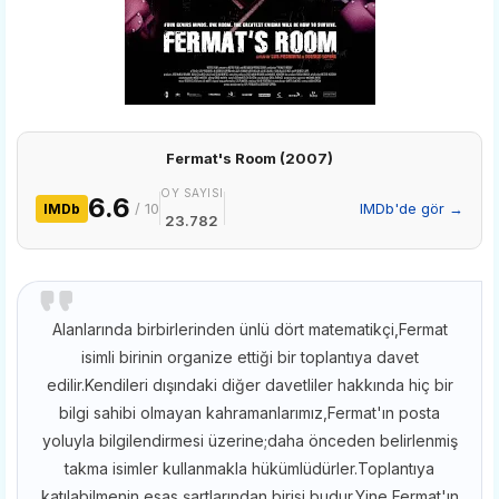
Fermat's Room (2007)
OY SAYISI
6.6
/ 10
IMDb'de gör →
IMDb
23.782
Alanlarında birbirlerinden ünlü dört matematikçi,Fermat
isimli birinin organize ettiği bir toplantıya davet
edilir.Kendileri dışındaki diğer davetliler hakkında hiç bir
bilgi sahibi olmayan kahramanlarımız,Fermat'ın posta
yoluyla bilgilendirmesi üzerine;daha önceden belirlenmiş
takma isimler kullanmakla hükümlüdürler.Toplantıya
katılabilmenin esas şartlarından birisi budur.Yine Fermat'ın