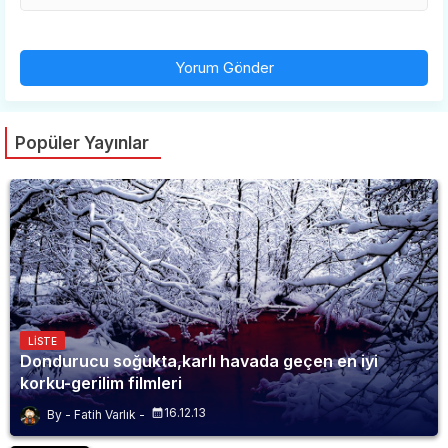
Yorum Gönder
Popüler Yayınlar
LISTE
Dondurucu soğukta,karlı havada geçen en iyi
korku-gerilim filmleri
16.12.13
Fatih Varlık