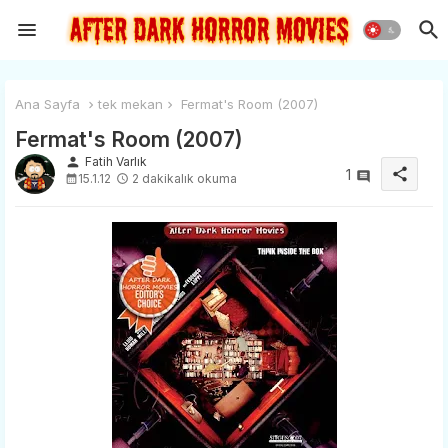
Ana Sayfa
tek mekan
Fermat's Room (2007)
Fermat's Room (2007)
person
Fatih Varlık
share
1
15.1.12
2 dakikalık okuma