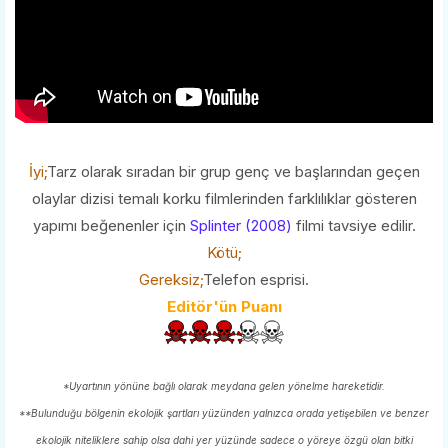
İyi;
Tarz olarak sıradan bir grup genç ve başlarından geçen
olaylar dizisi temalı korku filmlerinden farklılıklar gösteren
yapımı beğenenler için
Splinter (2008)
filmi tavsiye edilir.
Kötü;
Gereksiz;
Telefon esprisi.
Editör'ün Puanı
*Uyartının yönüne bağlı olarak meydana gelen yönelme hareketidir.
**Bulunduğu bölgenin ekolojik şartları yüzünden yalnızca orada yetişebilen ve benzer
ekolojik niteliklere sahip olsa dahi yer yüzünde sadece o yöreye özgü olan bitki