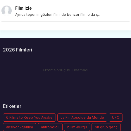
Film izle
Ayrıca tepenin gözleri filmi de benzer film o da ç...
2026 Filmleri
Error:
Sonuç bulunamadı
Etiketler
6 Films to Keep You Awake
La Fin Absolue du Monde
UFO
aksiyon-gerilim
antropoloji
bilim-kurgu
bir grup genç