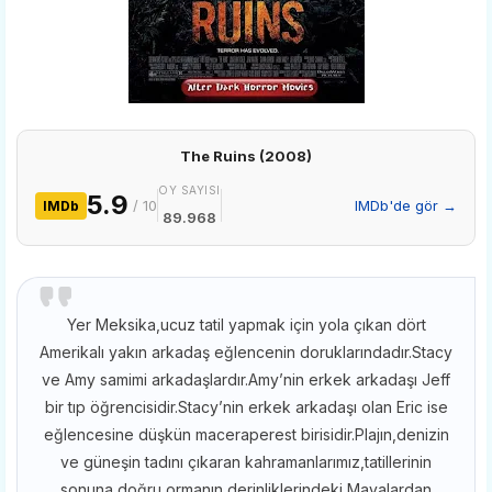
The Ruins (2008)
OY SAYISI
5.9
/ 10
IMDb'de gör →
IMDb
89.968
Yer Meksika,ucuz tatil yapmak için yola çıkan dört
Amerikalı yakın arkadaş eğlencenin doruklarındadır.Stacy
ve Amy samimi arkadaşlardır.Amy’nin erkek arkadaşı Jeff
bir tıp öğrencisidir.Stacy’nin erkek arkadaşı olan Eric ise
eğlencesine düşkün maceraperest birisidir.Plajın,denizin
ve güneşin tadını çıkaran kahramanlarımız,tatillerinin
sonuna doğru ormanın derinliklerindeki Mayalardan