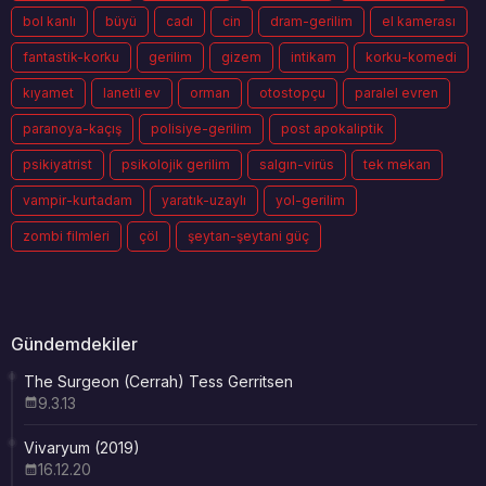
bol kanlı
büyü
cadı
cin
dram-gerilim
el kamerası
fantastik-korku
gerilim
gizem
intikam
korku-komedi
kıyamet
lanetli ev
orman
otostopçu
paralel evren
paranoya-kaçış
polisiye-gerilim
post apokaliptik
psikiyatrist
psikolojik gerilim
salgın-virüs
tek mekan
vampir-kurtadam
yaratık-uzaylı
yol-gerilim
zombi filmleri
çöl
şeytan-şeytani güç
Gündemdekiler
The Surgeon (Cerrah) Tess Gerritsen
9.3.13
Vivaryum (2019)
16.12.20