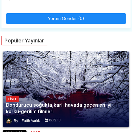
Yorum Gönder (0)
Popüler Yayınlar
LISTE
Dondurucu soğukta,karlı havada geçen en iyi
korku-gerilim filmleri
16.12.13
Fatih Varlık