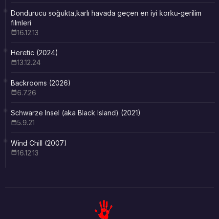
Dondurucu soğukta,karlı havada geçen en iyi korku-gerilim
filmleri
16.12.13
Heretic (2024)
13.12.24
Backrooms (2026)
6.7.26
Schwarze Insel (aka Black Island) (2021)
5.9.21
Wind Chill (2007)
16.12.13