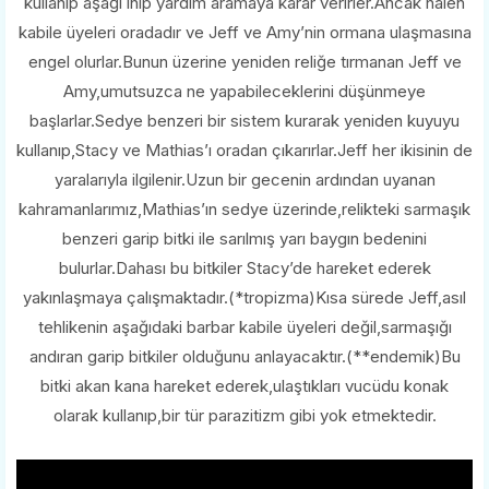
kullanıp aşağı inip yardım aramaya karar verirler.Ancak halen
kabile üyeleri oradadır ve Jeff ve Amy’nin ormana ulaşmasına
engel olurlar.Bunun üzerine yeniden reliğe tırmanan Jeff ve
Amy,umutsuzca ne yapabileceklerini düşünmeye
başlarlar.Sedye benzeri bir sistem kurarak yeniden kuyuyu
kullanıp,Stacy ve Mathias’ı oradan çıkarırlar.Jeff her ikisinin de
yaralarıyla ilgilenir.Uzun bir gecenin ardından uyanan
kahramanlarımız,Mathias’ın sedye üzerinde,relikteki sarmaşık
benzeri garip bitki ile sarılmış yarı baygın bedenini
bulurlar.Dahası bu bitkiler Stacy’de hareket ederek
yakınlaşmaya çalışmaktadır.(*tropizma)Kısa sürede Jeff,asıl
tehlikenin aşağıdaki barbar kabile üyeleri değil,sarmaşığı
andıran garip bitkiler olduğunu anlayacaktır.(**endemik)Bu
bitki akan kana hareket ederek,ulaştıkları vucüdu konak
olarak kullanıp,bir tür parazitizm gibi yok etmektedir.