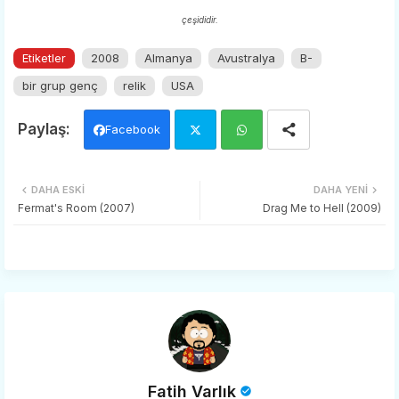
çeşididir.
Etiketler
2008
Almanya
Avustralya
B-
bir grup genç
relik
USA
Facebook
Twi
Wh
DAHA ESKI
DAHA YENI
tter
ats
Fermat's Room (2007)
Drag Me to Hell (2009)
app
Fatih Varlık