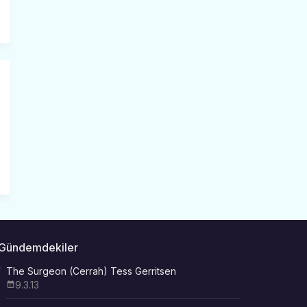
Gündemdekiler
The Surgeon (Cerrah) Tess Gerritsen
9.3.13