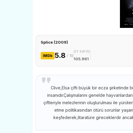
Splice (2009)
OY SAYISI
5.8
/ 10
IMDb
105.961
Clive,Elsa çifti büyük bir ecza şirketinde 
insanıdır.Çalışmalarını genelde hayvanlardan
çiftleriyle melezlerinin oluşturulması ile yürüt
etme politikasından ötürü sorunlar yaşam
keşfederek,litaratüre gireceklerdir ancak 