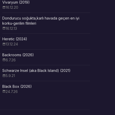
Vivaryum (2019)
16.12.20
Dondurucu soğukta,karlı havada geçen en iyi
korku-gerilim filmleri
16.12.13
Heretic (2024)
13.12.24
Backrooms (2026)
6.7.26
Schwarze Insel (aka Black Island) (2021)
5.9.21
Black Box (2026)
24.7.26