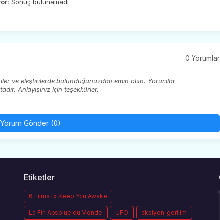
ror:
Sonuç bulunamadı
0 Yorumlar
eriler ve eleştirilerde bulunduğunuzdan emin olun. Yorumlar
ır. Anlayışınız için teşekkürler.
Yorum Gönder (0)
Etiketler
6 Films to Keep You Awake
La Fin Absolue du Monde
UFO
aksiyon-gerilim