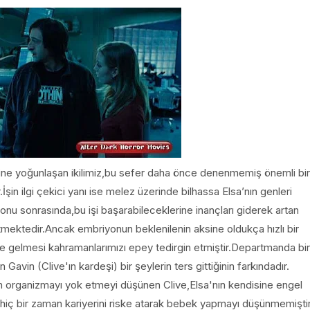
elerine yoğunlaşan ikilimiz,bu sefer daha önce denenmemiş önemli bir
şin ilgi çekici yanı ise melez üzerinde bilhassa Elsa’nın genleri
onu sonrasında,bu işi başarabileceklerine inançları giderek artan
mektedir.Ancak embriyonun beklenilenin aksine oldukça hızlı bir
e gelmesi kahramanlarımızı epey tedirgin etmiştir.Departmanda bir
 Gavin (Clive'ın kardeşi) bir şeylerin ters gittiğinin farkındadır.
ğan organizmayı yok etmeyi düşünen Clive,Elsa'nın kendisine engel
a hiç bir zaman kariyerini riske atarak bebek yapmayı düşünmemişti