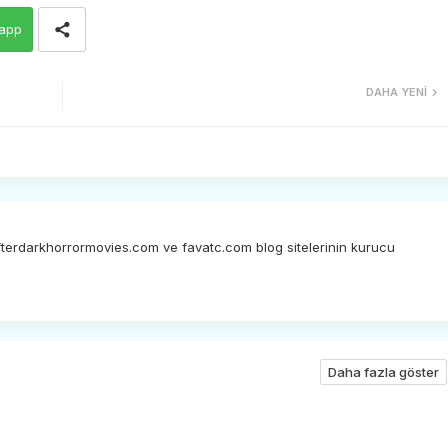
app
DAHA YENI
afterdarkhorrormovies.com ve favatc.com blog sitelerinin kurucu
Daha fazla göster