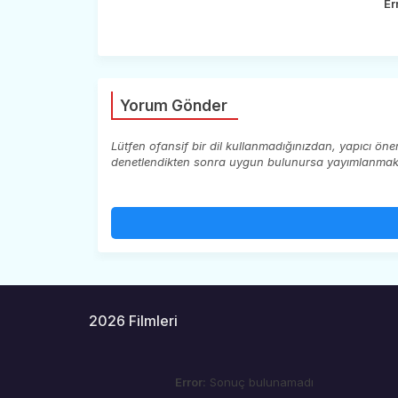
Er
Yorum Gönder
Lütfen ofansif bir dil kullanmadığınızdan, yapıcı ön
denetlendikten sonra uygun bulunursa yayımlanmaktad
2026 Filmleri
Error:
Sonuç bulunamadı