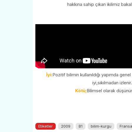
hakkına sahip çıkan ikilimiz bak
İyi:
Pozitif bilimin kullanıldığı yapımda genel 
iyi,sıkılmadan izleni
Kötü;
Bilimsel olarak düşünü
Etiketler
2009
B1
bilim-kurgu
Frans