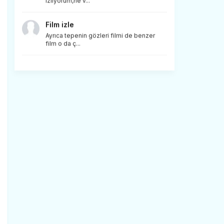
izliyorum,ne v...
Film izle
Ayrıca tepenin gözleri filmi de benzer
film o da ç...