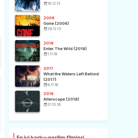
16.12.13
2006
Gone (2006)
28.12.13
2018
Enter The Wild (2018)
1.11.18
2017
What the Waters Left Behind
(2017)
8.11.18
2018
Alterscape (2018)
31.10.18
En iyi korku-gerilim filmleri