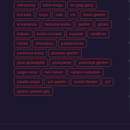
antropoloji
bilim-kurgu
bir grup genç
bol kanlı
büyü
cadı
cin
dram-gerilim
el kamerası
fantastik-korku
gerilim
gizem
intikam
korku-komedi
kıyamet
lanetli ev
orman
otostopçu
paralel evren
paranoya-kaçış
polisiye-gerilim
post apokaliptik
psikiyatrist
psikolojik gerilim
salgın-virüs
tek mekan
vampir-kurtadam
yaratık-uzaylı
yol-gerilim
zombi filmleri
çöl
şeytan-şeytani güç