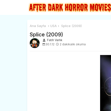
Ana Sayfa
USA
Splice (2009)
Splice (2009)
person
Fatih Varlık
30.1.12
2 dakikalık okuma