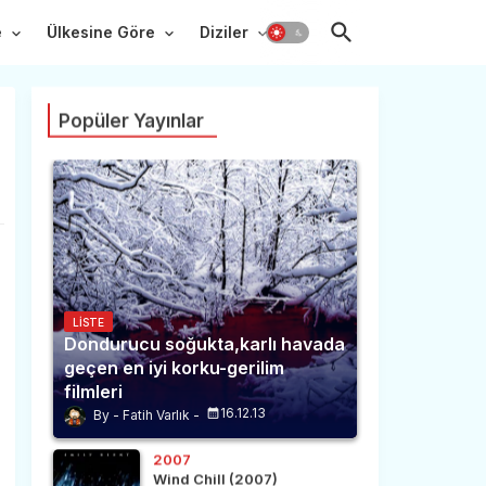
e
Ülkesine Göre
Diziler
Popüler Yayınlar
LISTE
Dondurucu soğukta,karlı havada
geçen en iyi korku-gerilim
filmleri
16.12.13
Fatih Varlık
2007
Wind Chill (2007)