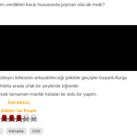
alım verdikleri karar hususunda pişman olacak mıdır?
izleyici kitlesinin anlayabileceği şekilde geçişler başarılı.Kurgu
r.Hatta arada ufak bir şeylerde öğrenilir.
rsek tamamen mantık hataları ile dolu bir yapım.
Gereksiz;
Editör'ün Puanı
a
Kanada
USA