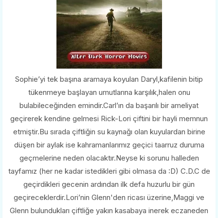
Sophie’yi tek başına aramaya koyulan Daryl,kafilenin bitip
tükenmeye başlayan umutlarına karşılık,halen onu
bulabileceğinden emindir.Carl’ın da başarılı bir ameliyat
geçirerek kendine gelmesi Rick-Lori çiftini bir hayli memnun
etmiştir.Bu sırada çiftliğin su kaynağı olan kuyulardan birine
düşen bir aylak ise kahramanlarımız geçici taarruz duruma
geçmelerine neden olacaktır.Neyse ki sorunu halleden
tayfamız (her ne kadar istedikleri gibi olmasa da :D) C.D.C de
geçirdikleri gecenin ardından ilk defa huzurlu bir gün
geçireceklerdir.Lori’nin Glenn'den ricası üzerine,Maggi ve
Glenn bulundukları çiftliğe yakın kasabaya inerek eczaneden