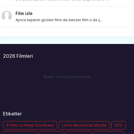
Film izle
Ayrıca tepenin gözleri filmi de benzer film o da ç...
2026 Filmleri
Error:
Sonuç bulunamadı
Etiketler
6 Films to Keep You Awake
La Fin Absolue du Monde
UFO