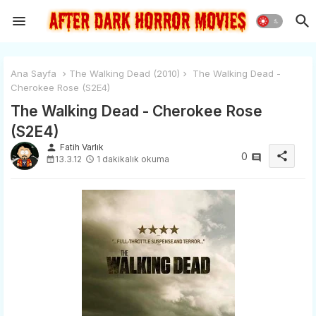
Ana Sayfa
The Walking Dead (2010)
The Walking Dead -
Cherokee Rose (S2E4)
The Walking Dead - Cherokee Rose
(S2E4)
person
Fatih Varlık
share
0
13.3.12
1 dakikalık okuma