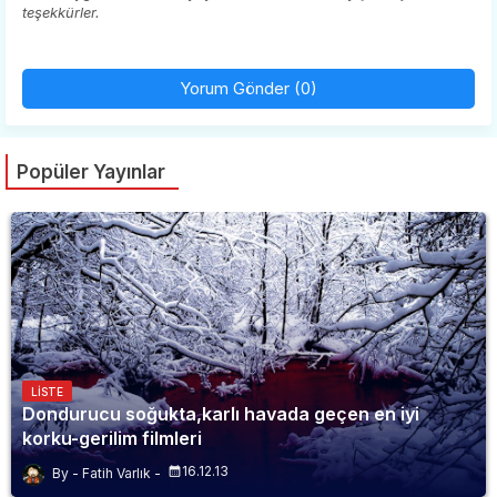
teşekkürler.
Yorum Gönder (0)
Popüler Yayınlar
LISTE
Dondurucu soğukta,karlı havada geçen en iyi
korku-gerilim filmleri
16.12.13
Fatih Varlık