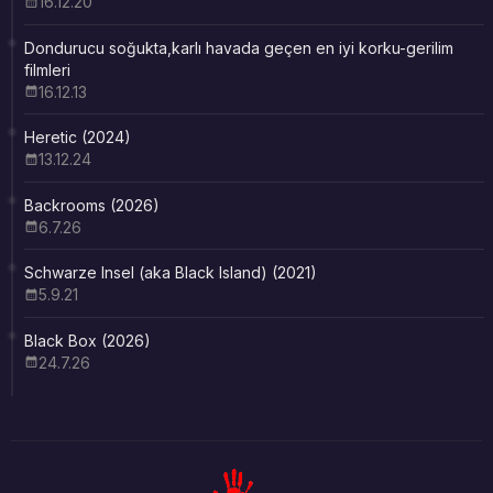
16.12.20
Dondurucu soğukta,karlı havada geçen en iyi korku-gerilim
filmleri
16.12.13
Heretic (2024)
13.12.24
Backrooms (2026)
6.7.26
Schwarze Insel (aka Black Island) (2021)
5.9.21
Black Box (2026)
24.7.26