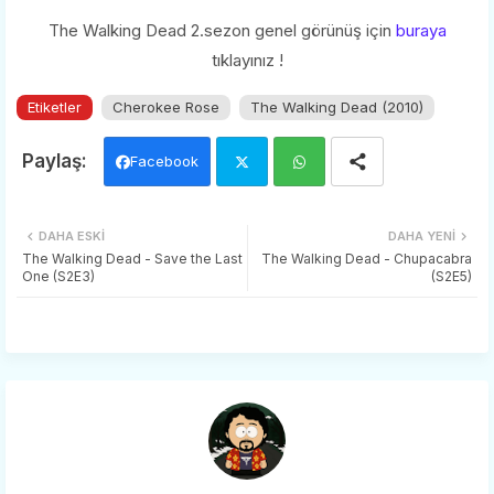
The Walking Dead 2.sezon genel görünüş için
buraya
tıklayınız !
Etiketler
Cherokee Rose
The Walking Dead (2010)
Facebook
Twi
Wh
DAHA ESKI
DAHA YENI
tter
ats
The Walking Dead - Save the Last
The Walking Dead - Chupacabra
One (S2E3)
(S2E5)
app