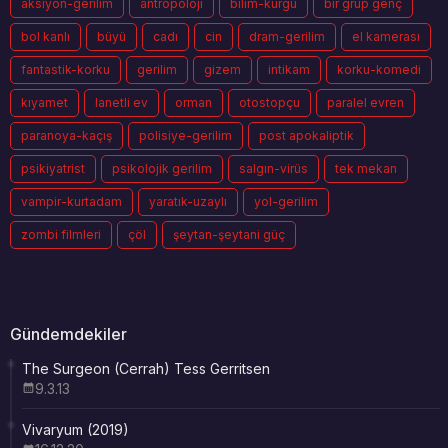
aksiyon-gerilim
antropoloji
bilim-kurgu
bir grup genç
bol kanlı
büyü
cadı
cin
dram-gerilim
el kamerası
fantastik-korku
gerilim
gizem
intikam
korku-komedi
kıyamet
lanetli ev
orman
otostopçu
paralel evren
paranoya-kaçış
polisiye-gerilim
post apokaliptik
psikiyatrist
psikolojik gerilim
salgın-virüs
tek mekan
vampir-kurtadam
yaratık-uzaylı
yol-gerilim
zombi filmleri
çöl
şeytan-şeytani güç
Gündemdekiler
The Surgeon (Cerrah) Tess Gerritsen
9.3.13
Vivaryum (2019)