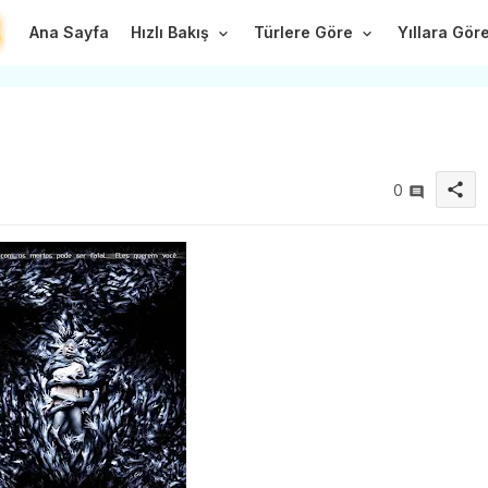
Ana Sayfa
Hızlı Bakış
Türlere Göre
Yıllara Gör
share
0