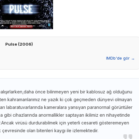
Pulse (2006)
IMDb'de gör →
çalışırlarken,daha önce bilinmeyen yeni bir kablosuz ağ olduğunu
neten kahramanlarımız ne yazık ki çok geçmeden dünyevi olmayan
ıkları labaratuvarlarında kameralara yansıyan paranormal görüntüler
a gibi cihazlarında anormallikler saptayan ikilimiz en nihayetinde
ir.Ancak virüsü durdurabilmek için yeterli cesareti gösteremeyen
 çevresinde olan bitenleri kaygı ile izlemektedir.