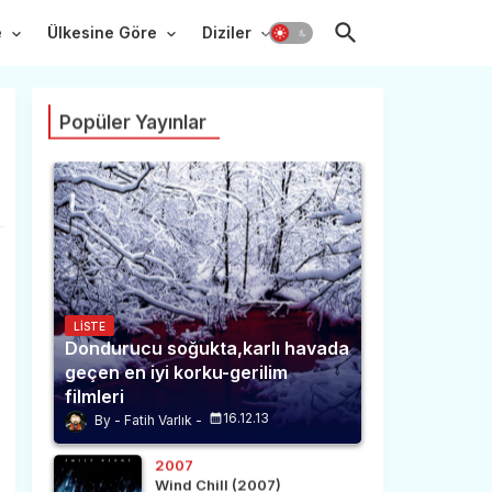
e
Ülkesine Göre
Diziler
Popüler Yayınlar
LISTE
Dondurucu soğukta,karlı havada
geçen en iyi korku-gerilim
filmleri
16.12.13
Fatih Varlık
2007
Wind Chill (2007)