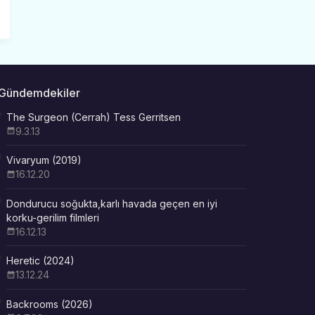
Gündemdekiler
The Surgeon (Cerrah) Tess Gerritsen
9.3.13
Vivaryum (2019)
16.12.20
Dondurucu soğukta,karlı havada geçen en iyi
korku-gerilim filmleri
16.12.13
Heretic (2024)
13.12.24
Backrooms (2026)