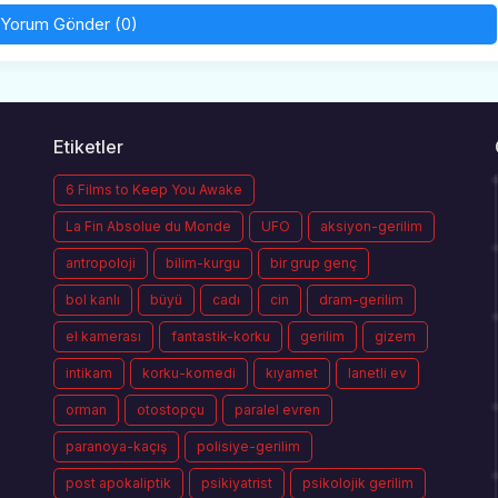
Yorum Gönder (0)
Etiketler
6 Films to Keep You Awake
La Fin Absolue du Monde
UFO
aksiyon-gerilim
antropoloji
bilim-kurgu
bir grup genç
bol kanlı
büyü
cadı
cin
dram-gerilim
el kamerası
fantastik-korku
gerilim
gizem
intikam
korku-komedi
kıyamet
lanetli ev
orman
otostopçu
paralel evren
paranoya-kaçış
polisiye-gerilim
post apokaliptik
psikiyatrist
psikolojik gerilim