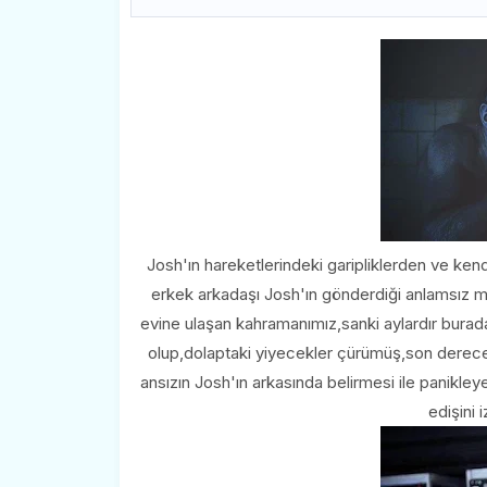
Josh'ın hareketlerindeki garipliklerden ve ke
erkek arkadaşı Josh'ın gönderdiği anlamsız me
evine ulaşan kahramanımız,sanki aylardır burad
olup,dolaptaki yiyecekler çürümüş,son derece 
ansızın Josh'ın arkasında belirmesi ile panikley
edişini 