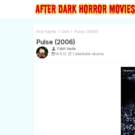
Ana Sayfa
USA
Pulse (2006)
Pulse (2006)
person
Fatih Varlık
14.5.12
1 dakikalık okuma