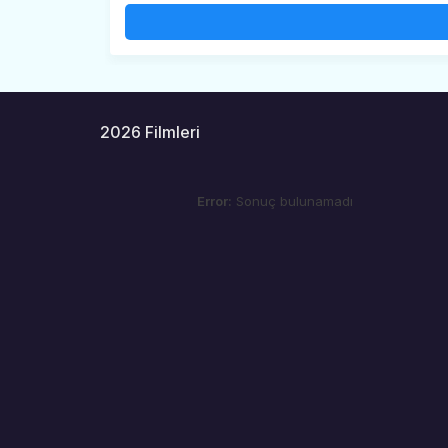
2026 Filmleri
Error:
Sonuç bulunamadı