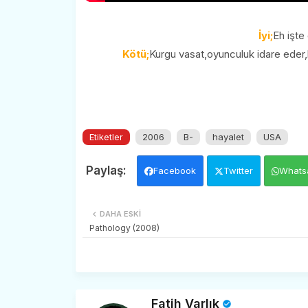
İyi;
Eh işte
Kötü;
Kurgu vasat,oyunculuk idare eder,
Etiketler
2006
B-
hayalet
USA
Facebook
Twitter
Whats
DAHA ESKI
Pathology (2008)
Fatih Varlık