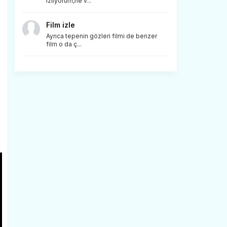
izliyorum,ne v...
Film izle
Ayrıca tepenin gözleri filmi de benzer
film o da ç...