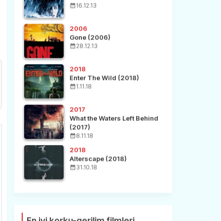
16.12.13
2006
Gone (2006)
28.12.13
2018
Enter The Wild (2018)
1.11.18
2017
What the Waters Left Behind
(2017)
8.11.18
2018
Alterscape (2018)
31.10.18
En iyi korku-gerilim filmleri