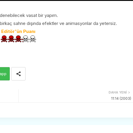
 denebilecek vasat bir yapım.
birkaç sahne dışında efektler ve animasyonlar da yetersiz.
Editör'ün Puanı
app
DAHA YENI
11:14 (2003)