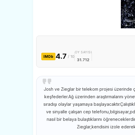
OY SAYISI
4.7
/ 10
IMDb
31.712
Josh ve Zieglar bir telekom projesi üzerinde 
keşfederler.Ağ üzerinden araştırmalarını yö
sıradışı olaylar yaşamaya başlayacaktır.Çalışt
ve sinyalle çalışan cep telefonu,bilgisayar,pd
nasıl bir belaya bulaştıklarını öğreneceklerd
Zieglar,kendisini izole ederek