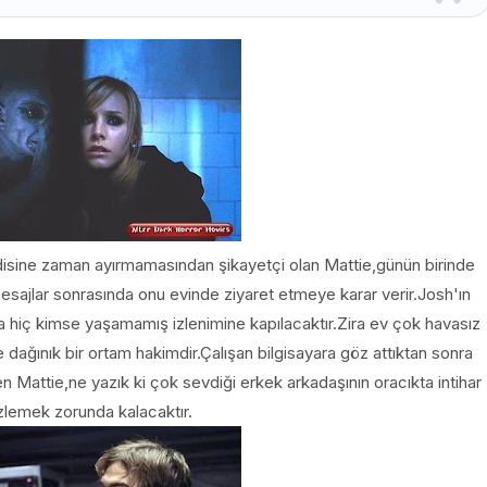
ndisine zaman ayırmamasından şikayetçi olan Mattie,günün birinde
sajlar sonrasında onu evinde ziyaret etmeye karar verir.Josh'ın
a hiç kimse yaşamamış izlenimine kapılacaktır.Zira ev çok havasız
dağınık bir ortam hakimdir.Çalışan bilgisayara göz attıktan sonra
en Mattie,ne yazık ki çok sevdiği erkek arkadaşının oracıkta intihar
izlemek zorunda kalacaktır.