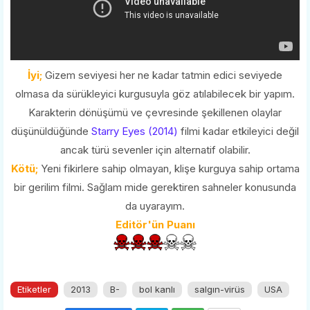
İyi;
Gizem seviyesi her ne kadar tatmin edici seviyede
olmasa da sürükleyici kurgusuyla göz atılabilecek bir yapım.
Karakterin dönüşümü ve çevresinde şekillenen olaylar
düşünüldüğünde
Starry Eyes (2014)
filmi kadar etkileyici değil
ancak türü sevenler için alternatif olabilir.
Kötü;
Yeni fikirlere sahip olmayan, klişe kurguya sahip ortama
bir gerilim filmi. Sağlam mide gerektiren sahneler konusunda
da uyarayım.
Editör'ün Puanı
Etiketler
2013
B-
bol kanlı
salgın-virüs
USA