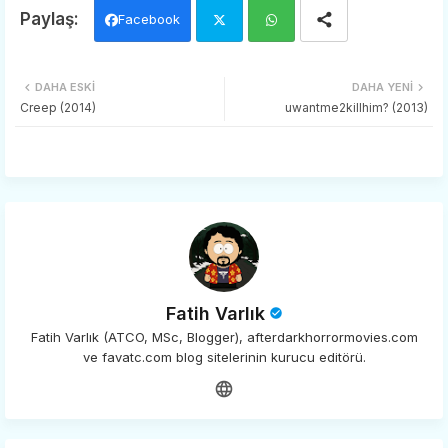
Facebook
Twi
Wh
DAHA ESKI
DAHA YENI
tter
ats
Creep (2014)
uwantme2killhim? (2013)
app
Fatih Varlık
Fatih Varlık (ATCO, MSc, Blogger), afterdarkhorrormovies.com
ve favatc.com blog sitelerinin kurucu editörü.