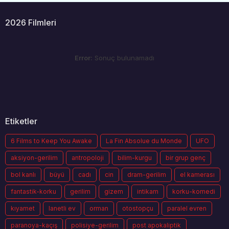
2026 Filmleri
Error:
Sonuç bulunamadı
Etiketler
6 Films to Keep You Awake
La Fin Absolue du Monde
UFO
aksiyon-gerilim
antropoloji
bilim-kurgu
bir grup genç
bol kanlı
büyü
cadı
cin
dram-gerilim
el kamerası
fantastik-korku
gerilim
gizem
intikam
korku-komedi
kıyamet
lanetli ev
orman
otostopçu
paralel evren
paranoya-kaçış
polisiye-gerilim
post apokaliptik