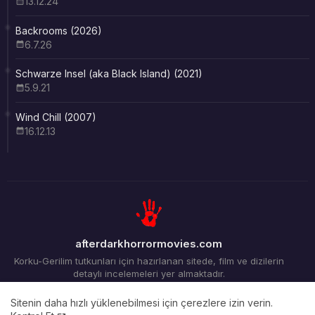
13.12.24
Backrooms (2026)
6.7.26
Schwarze Insel (aka Black Island) (2021)
5.9.21
Wind Chill (2007)
16.12.13
afterdarkhorrormovies.com
Korku-Gerilim tutkunları için hazırlanan sitede, film ve dizilerin
detaylı incelemeleri yer almaktadır.
Sitenin daha hızlı yüklenebilmesi için çerezlere izin verin.