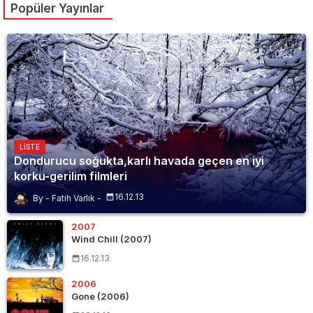
Popüler Yayınlar
LISTE
Dondurucu soğukta,karlı havada geçen en iyi
korku-gerilim filmleri
16.12.13
Fatih Varlık
2007
Wind Chill (2007)
16.12.13
2006
Gone (2006)