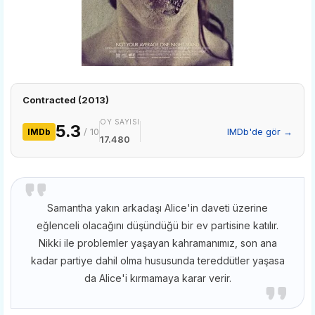
Contracted (2013)
OY SAYISI
5.3
/ 10
IMDb'de gör →
IMDb
17.480
Samantha yakın arkadaşı Alice'in daveti üzerine
eğlenceli olacağını düşündüğü bir ev partisine katılır.
Nikki ile problemler yaşayan kahramanımız, son ana
kadar partiye dahil olma hususunda tereddütler yaşasa
da Alice'i kırmamaya karar verir.