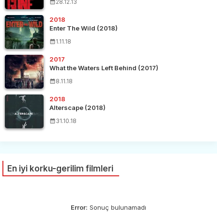
28.12.13
2018
Enter The Wild (2018)
1.11.18
2017
What the Waters Left Behind (2017)
8.11.18
2018
Alterscape (2018)
31.10.18
En iyi korku-gerilim filmleri
Error:
Sonuç bulunamadı