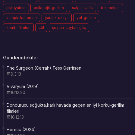
psikiyatrist
psikolojik gerilim
salgın-virüs
tek mekan
vampir-kurtadam
yaratık-uzaylı
yol-gerilim
zombi filmleri
çöl
şeytan-şeytani güç
Gündemdekiler
The Surgeon (Cerrah) Tess Gerritsen
9.3.13
Vivaryum (2019)
16.12.20
Dondurucu soğukta,karlı havada geçen en iyi korku-gerilim
filmleri
16.12.13
Heretic (2024)