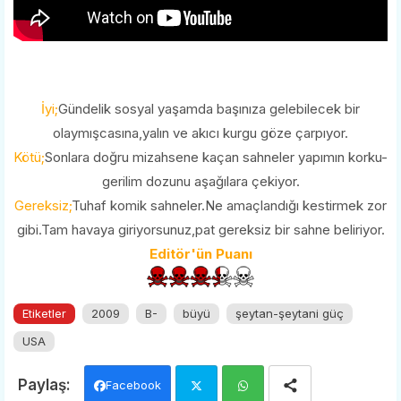
İyi;
Gündelik sosyal yaşamda başınıza gelebilecek bir
olaymışcasına,yalın ve akıcı kurgu göze çarpıyor.
Kötü;
Sonlara doğru mizahsene kaçan sahneler yapımın korku-
gerilim dozunu aşağılara çekiyor.
Gereksiz;
Tuhaf komik sahneler.Ne amaçlandığı kestirmek zor
gibi.Tam havaya giriyorsunuz,pat gereksiz bir sahne beliriyor.
Editör'ün Puanı
Etiketler
2009
B-
büyü
şeytan-şeytani güç
USA
Facebook