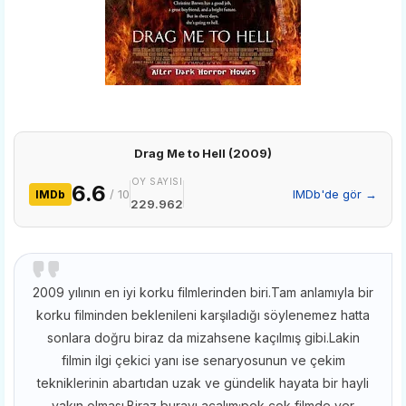
Drag Me to Hell (2009)
OY SAYISI
6.6
/ 10
IMDb'de gör →
IMDb
229.962
2009 yılının en iyi korku filmlerinden biri.Tam anlamıyla bir
korku filminden beklenileni karşıladığı söylenemez hatta
sonlara doğru biraz da mizahsene kaçılmış gibi.Lakin
filmin ilgi çekici yanı ise senaryosunun ve çekim
tekniklerinin abartıdan uzak ve gündelik hayata bir hayli
yakın olması.Biraz burayı açalım;pek çok filmde yer