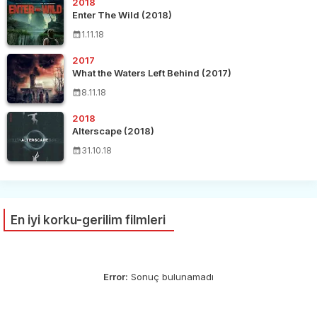
2018
Enter The Wild (2018)
1.11.18
2017
What the Waters Left Behind (2017)
8.11.18
2018
Alterscape (2018)
31.10.18
En iyi korku-gerilim filmleri
Error:
Sonuç bulunamadı