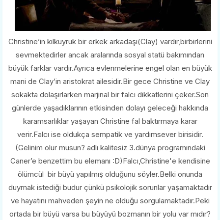
Christine’in kılkuyruk bir erkek arkadaşı(Clay) vardır,birbirlerini
sevmektedirler ancak aralarında sosyal statü bakımından
büyük farklar vardır.Ayrıca evlenmelerine engel olan en büyük
mani de Clay’in aristokrat ailesidir.Bir gece Christine ve Clay
sokakta dolaşırlarken marjinal bir falcı dikkatlerini çeker.Son
günlerde yaşadıklarının etkisinden dolayı geleceği hakkında
karamsarlıklar yaşayan Christine fal baktırmaya karar
verir.Falcı ise oldukça sempatik ve yardımsever birisidir.
(Gelinim olur musun? adlı kalitesiz 3.dünya programındaki
Caner’e benzettim bu elemanı :D)Falcı,Christine'e kendisine
ölümcül bir büyü yapılmış olduğunu söyler.Belki onunda
duymak istediği budur çünkü psikolojik sorunlar yaşamaktadır
ve hayatını mahveden şeyin ne olduğu sorgulamaktadır.Peki
ortada bir büyü varsa bu büyüyü bozmanın bir yolu var mıdır?