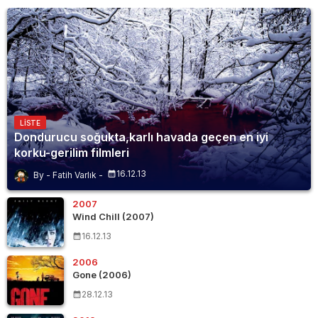
LISTE
Dondurucu soğukta,karlı havada geçen en iyi
korku-gerilim filmleri
16.12.13
Fatih Varlık
2007
Wind Chill (2007)
16.12.13
2006
Gone (2006)
28.12.13