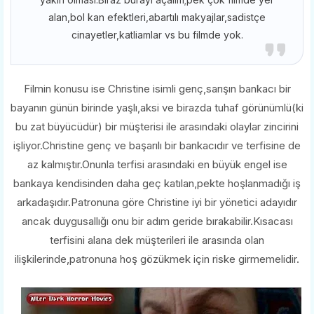
alan,bol kan efektleri,abartılı makyajlar,sadistçe
cinayetler,katliamlar vs bu filmde yok.
Filmin konusu ise Christine isimli genç,sarışın bankacı bir
bayanın günün birinde yaşlı,aksi ve birazda tuhaf görünümlü(ki
bu zat büyücüdür) bir müşterisi ile arasındaki olaylar zincirini
işliyor.Christine genç ve başarılı bir bankacıdır ve terfisine de
az kalmıştır.Onunla terfisi arasındaki en büyük engel ise
bankaya kendisinden daha geç katılan,pekte hoşlanmadığı iş
arkadaşıdır.Patronuna göre Christine iyi bir yönetici adayıdır
ancak duygusallığı onu bir adım geride bırakabilir.Kısacası
terfisini alana dek müşterileri ile arasında olan
ilişkilerinde,patronuna hoş gözükmek için riske girmemelidir.