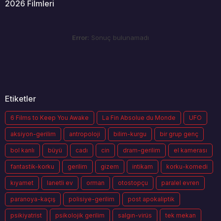
2026 Filmleri
Error:
Sonuç bulunamadı
Etiketler
6 Films to Keep You Awake
La Fin Absolue du Monde
UFO
aksiyon-gerilim
antropoloji
bilim-kurgu
bir grup genç
bol kanlı
büyü
cadı
cin
dram-gerilim
el kamerası
fantastik-korku
gerilim
gizem
intikam
korku-komedi
kıyamet
lanetli ev
orman
otostopçu
paralel evren
paranoya-kaçış
polisiye-gerilim
post apokaliptik
psikiyatrist
psikolojik gerilim
salgın-virüs
tek mekan