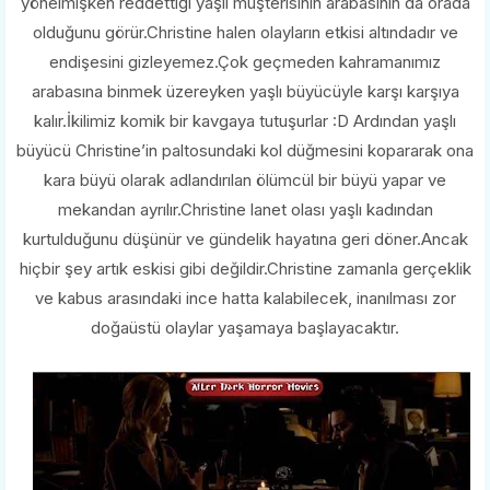
yönelmişken reddettiği yaşlı müşterisinin arabasının da orada
olduğunu görür.Christine halen olayların etkisi altındadır ve
endişesini gizleyemez.Çok geçmeden kahramanımız
arabasına binmek üzereyken yaşlı büyücüyle karşı karşıya
kalır.İkilimiz komik bir kavgaya tutuşurlar :D Ardından yaşlı
büyücü Christine’in paltosundaki kol düğmesini kopararak ona
kara büyü olarak adlandırılan ölümcül bir büyü yapar ve
mekandan ayrılır.Christine lanet olası yaşlı kadından
kurtulduğunu düşünür ve gündelik hayatına geri döner.Ancak
hiçbir şey artık eskisi gibi değildir.Christine zamanla gerçeklik
ve kabus arasındaki ince hatta kalabilecek, inanılması zor
doğaüstü olaylar yaşamaya başlayacaktır.