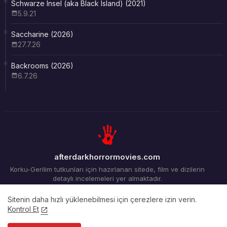
Schwarze Insel (aka Black Island) (2021)
5.9.21
Saccharine (2026)
27.7.26
Backrooms (2026)
6.7.26
afterdarkhorrormovies.com
Korku-Gerilim tutkunları için hazırlanan sitede, film ve dizilerin
detaylı incelemeleri yer almaktadır.
Sitenin daha hızlı yüklenebilmesi için çerezlere izin verin.
Kontrol Et
Ana Sayfa
Arşiv
İletişim