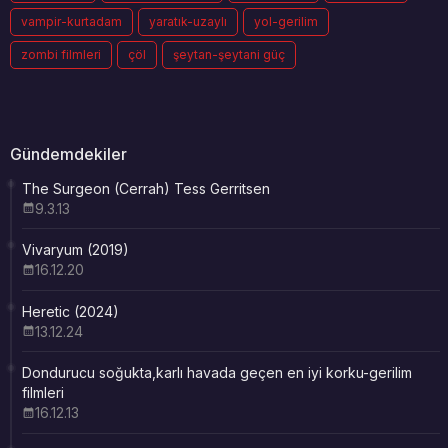
vampir-kurtadam
yaratık-uzaylı
yol-gerilim
zombi filmleri
çöl
şeytan-şeytani güç
Gündemdekiler
The Surgeon (Cerrah) Tess Gerritsen
9.3.13
Vivaryum (2019)
16.12.20
Heretic (2024)
13.12.24
Dondurucu soğukta,karlı havada geçen en iyi korku-gerilim
filmleri
16.12.13