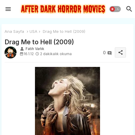
Ana Sayfa
USA
Drag Me to Hell (2009)
Drag Me to Hell (2009)
person
Fatih Varlık
share
0
16.1.12
2 dakikalık okuma