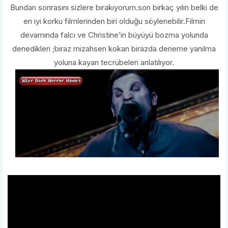
Bundan sonrasını sizlere bırakıyorum.son birkaç yılın belki de
en iyi korku filmlerinden biri olduğu söylenebilir.Filmin
devamında falcı ve Christine’in büyüyü bozma yolunda
denedikleri ;biraz mizahsen kokan birazda deneme yanılma
yoluna kayan tecrübeleri anlatılıyor.