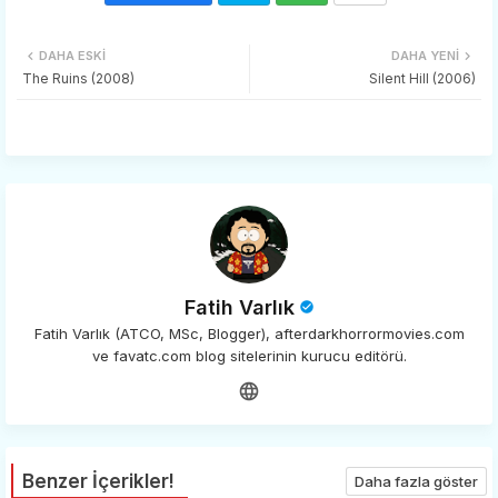
Twi
Wh
DAHA ESKI
DAHA YENI
tter
ats
The Ruins (2008)
Silent Hill (2006)
app
Fatih Varlık
Fatih Varlık (ATCO, MSc, Blogger), afterdarkhorrormovies.com
ve favatc.com blog sitelerinin kurucu editörü.
Benzer İçerikler!
Daha fazla göster