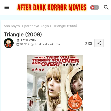
Ana Sayfa
paranoya-kaçış
Triangle (2009)
Triangle (2009)
person
Fatih Varlık
share
3
26.3.12
1 dakikalık okuma