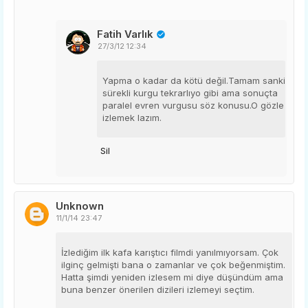
Fatih Varlık
27/3/12 12:34
Yapma o kadar da kötü değil.Tamam sanki
sürekli kurgu tekrarlıyo gibi ama sonuçta
paralel evren vurgusu söz konusu.O gözle
izlemek lazım.
Sil
Unknown
11/1/14 23:47
İzlediğim ilk kafa karıştıcı filmdi yanılmıyorsam. Çok
ilginç gelmişti bana o zamanlar ve çok beğenmiştim.
Hatta şimdi yeniden izlesem mi diye düşündüm ama
buna benzer önerilen dizileri izlemeyi seçtim.