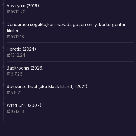
Vivaryum (2019)
16.12.20
Dondurucu soğukta,karlı havada geçen en iyi korku-gerilim
filmleri
16.12.13
Heretic (2024)
13.12.24
Backrooms (2026)
6.7.26
Schwarze Insel (aka Black Island) (2021)
5.9.21
Wind Chill (2007)
16.12.13