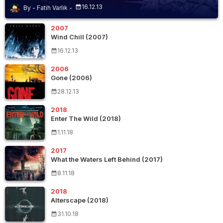
16.12.13
Fatih Varlık
2007
Wind Chill (2007)
16.12.13
2006
Gone (2006)
28.12.13
2018
Enter The Wild (2018)
1.11.18
2017
What the Waters Left Behind (2017)
8.11.18
2018
Alterscape (2018)
31.10.18