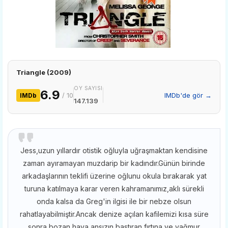
Triangle (2009)
OY SAYISI
6.9
/ 10
IMDb'de gör →
IMDb
147.139
Jess,uzun yıllardır otistik oğluyla uğraşmaktan kendisine
zaman ayıramayan muzdarip bir kadındır.Günün birinde
arkadaşlarının teklifi üzerine oğlunu okula bırakarak yat
turuna katılmaya karar veren kahramanımız,aklı sürekli
onda kalsa da Greg'in ilgisi ile bir nebze olsun
rahatlayabilmiştir.Ancak denize açılan kafilemizi kısa süre
sonra bozan hava,ansızın bastıran fırtına ve yağmur