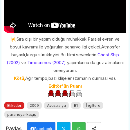
İyi;
Sıra dışı bir yapım olduğu muhakkak.Paralel evren ve
boyut kavramı ile yoğurulan senaryo ilgi çekici.Atmosfer
başarılı,kurgu sürükleyici.Bu filmi sevenlerin
Ghost Ship
(2002)
ve
Timecrimes (2007)
yapımlarına da göz atmalarını
öneriyorum.
Kötü;
Ağır tempo,bazı klişeler (zamanın durması vs).
Editör'ün Puanı
Etiketler
2009
Avustralya
B1
İngiltere
paranoya-kaçış
Facebook