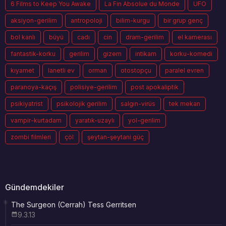
6 Films to Keep You Awake
La Fin Absolue du Monde
UFO
aksiyon-gerilim
antropoloji
bilim-kurgu
bir grup genç
bol kanlı
büyü
cadı
cin
dram-gerilim
el kamerası
fantastik-korku
gerilim
gizem
intikam
korku-komedi
kıyamet
lanetli ev
orman
otostopçu
paralel evren
paranoya-kaçış
polisiye-gerilim
post apokaliptik
psikiyatrist
psikolojik gerilim
salgın-virüs
tek mekan
vampir-kurtadam
yaratık-uzaylı
yol-gerilim
zombi filmleri
çöl
şeytan-şeytani güç
Gündemdekiler
The Surgeon (Cerrah) Tess Gerritsen
9.3.13