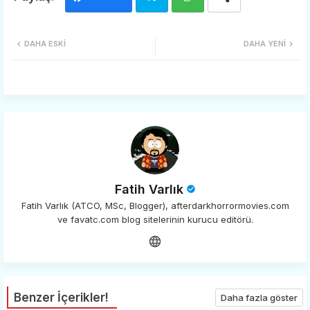
Twi
Wh
DAHA ESKI
DAHA YENI
tter
ats
app
Fatih Varlık
Fatih Varlık (ATCO, MSc, Blogger), afterdarkhorrormovies.com
ve favatc.com blog sitelerinin kurucu editörü.
Benzer İçerikler!
Daha fazla göster