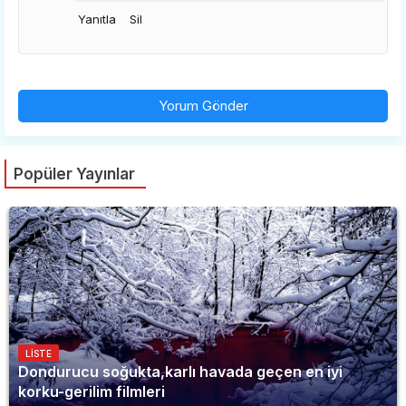
Yanıtla
Sil
Yorum Gönder
Popüler Yayınlar
LISTE
Dondurucu soğukta,karlı havada geçen en iyi
korku-gerilim filmleri