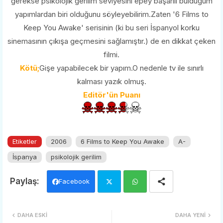
gerekse psikolojik gerilim seviyesini epey başarılı bulduğum
yapımlardan biri olduğunu söyleyebilirim.Zaten '
6 Films to
Keep You Awake' serisinin (ki bu seri İspanyol korku
sinemasının çıkışa geçmesini sağlamıştır.) de en dikkat çeken
filmi.
Kötü;
Gişe yapabilecek bir yapım.O nedenle tv ile sınırlı
kalması yazık olmuş.
Editör'ün Puanı
Etiketler
2006
6 Films to Keep You Awake
A-
İspanya
psikolojik gerilim
Facebook
Twi
Wh
DAHA ESKI
DAHA YENI