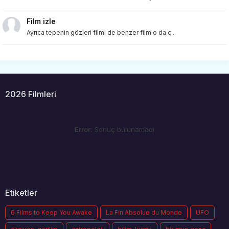
Film izle
Ayrıca tepenin gözleri filmi de benzer film o da ç...
2026 Filmleri
Error:
Sonuç bulunamadı
Etiketler
6 Films to Keep You Awake
La Fin Absolue du Monde
UFO