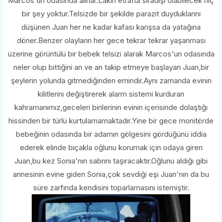
Marcos'un odasında alırlar.Lakin etrafta sıradışı olabilecek hiç
bir şey yoktur.Telsizde bir şekilde parazit duyduklarını
düşünen Juan her ne kadar kafası karışsa da yatağına
döner.
Benzer olayların her gece tekrar tekrar yaşanması
üzerine görüntülü bir bebek telsizi alarak Marcos'un odasında
neler olup bittiğini an ve an takip etmeye başlayan Juan,bir
şeylerin yolunda gitmediğinden emindir.Aynı zamanda evinin
kilitlerini değiştirerek alarm sistemi kurduran
kahramanımız,geceleri birilerinin evinin içerisinde dolaştığı
hissinden bir türlü kurtulamamaktadır.Yine bir gece monitörde
bebeğinin odasında bir adamın gölgesini gördüğünü iddia
ederek elinde bıçakla oğlunu korumak için odaya giren
Juan,bu kez Sonia'nın sabrını taşıracaktır.Oğlunu aldığı gibi
annesinin evine giden Sonia,çok sevdiği eşi Juan'nın da bu
süre zarfında kendisini toparlamasını istemiştir.