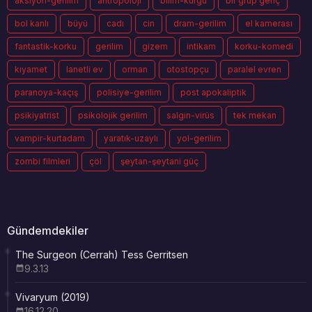
aksiyon-gerilim
antropoloji
bilim-kurgu
bir grup genç
bol kanlı
büyü
cadı
cin
dram-gerilim
el kamerası
fantastik-korku
gerilim
gizem
intikam
korku-komedi
kıyamet
lanetli ev
orman
otostopçu
paralel evren
paranoya-kaçış
polisiye-gerilim
post apokaliptik
psikiyatrist
psikolojik gerilim
salgın-virüs
tek mekan
vampir-kurtadam
yaratık-uzaylı
yol-gerilim
zombi filmleri
çöl
şeytan-şeytani güç
Gündemdekiler
The Surgeon (Cerrah) Tess Gerritsen
9.3.13
Vivaryum (2019)
16.12.20