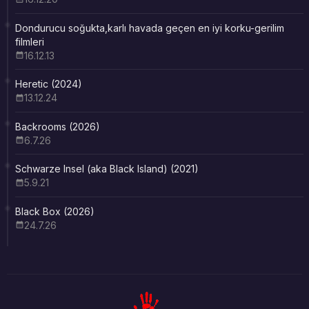
Dondurucu soğukta,karlı havada geçen en iyi korku-gerilim
filmleri
16.12.13
Heretic (2024)
13.12.24
Backrooms (2026)
6.7.26
Schwarze Insel (aka Black Island) (2021)
5.9.21
Black Box (2026)
24.7.26