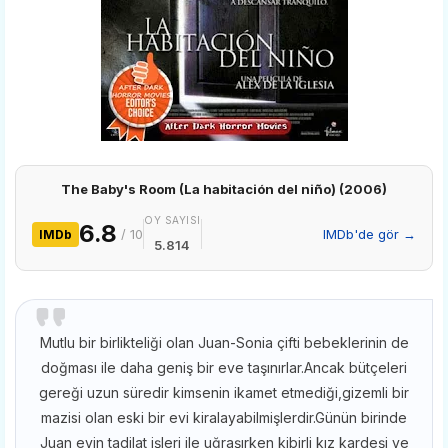
The Baby's Room (La habitación del niño) (2006)
OY SAYISI
6.8
/ 10
IMDb'de gör →
IMDb
5.814
Mutlu bir birlikteliği olan Juan-Sonia çifti bebeklerinin de
doğması ile daha geniş bir eve taşınırlar.Ancak bütçeleri
gereği uzun süredir kimsenin ikamet etmediği,gizemli bir
mazisi olan eski bir evi kiralayabilmişlerdir.Günün birinde
Juan evin tadilat işleri ile uğraşırken kibirli kız kardeşi ve