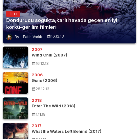
LISTE
Dondurucu soğukta,karlı havada geçen en iyi
korku-gerilim filmleri
16.12.13
Fatih Varlık
2007
Wind Chill (2007)
16.12.13
2006
Gone (2006)
28.12.13
2018
Enter The Wild (2018)
1.11.18
2017
What the Waters Left Behind (2017)