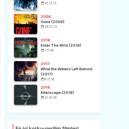
16.12.13
2006
Gone (2006)
28.12.13
2018
Enter The Wild (2018)
1.11.18
2017
What the Waters Left Behind
(2017)
8.11.18
2018
Alterscape (2018)
31.10.18
En iyi korku-gerilim filmleri