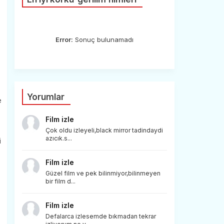
Error:
Sonuç bulunamadı
Yorumlar
e
Film izle
Çok oldu izleyeli,black mirror tadindaydi
azıcık.s...
i
Film izle
Güzel film ve pek bilinmiyor,bilinmeyen
bir film d...
Film izle
Defalarca izlesemde bıkmadan tekrar