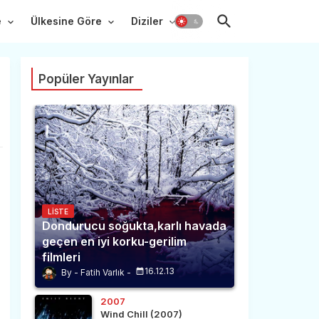
e
Ülkesine Göre
Diziler
Popüler Yayınlar
LISTE
Dondurucu soğukta,karlı havada
geçen en iyi korku-gerilim
filmleri
16.12.13
Fatih Varlık
2007
Wind Chill (2007)