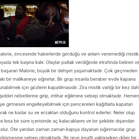
alorie, öncesinde haberlerde gördüğü ve anlam veremediği mistik
nyada tek başına kalır. Olaylar patlak verdiğinde etrafında beliren v
ı başaran Malorie, büyük bir dehşet yaşamaktadır. Çok geçmeden
aki bir malikaneye sığınırlar. Bir grup insanla beraber evde kapana
unabilmek için gözlerin kapatılmasıdır. Zira mistik varlığı bir kez dah
 şiddet nöbetlerine girip, intihar eğilimine sebep olmaktadır. Hemen
iye girmesini engelleyebilmek için pencereleri kağıtlarla kapatan
rak ne kadar su ve erzakları olduğunu kontrol ederler. Neler olup
 kısa bir süre içerisinde aç kalacaklarını ve bir şekilde dışarıdan
 olur. Öte yandan zaman zaman kapıya dayanan sığınmacılar grup
eğişmesine sebep olmaktadır. Bir grup insaflı yaklaşırken diğer bir