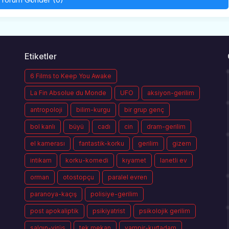
Etiketler
6 Films to Keep You Awake
La Fin Absolue du Monde
UFO
aksiyon-gerilim
antropoloji
bilim-kurgu
bir grup genç
bol kanlı
büyü
cadı
cin
dram-gerilim
el kamerası
fantastik-korku
gerilim
gizem
intikam
korku-komedi
kıyamet
lanetli ev
orman
otostopçu
paralel evren
paranoya-kaçış
polisiye-gerilim
post apokaliptik
psikiyatrist
psikolojik gerilim
salgın-virüs
tek mekan
vampir-kurtadam