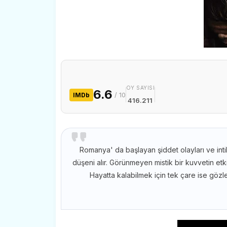
OY SAYISI
6.6
/ 10
IMDb
416.211
Romanya' da başlayan şiddet olayları ve int
düşeni alır. Görünmeyen mistik bir kuvvetin etki
Hayatta kalabilmek için tek çare ise gözle