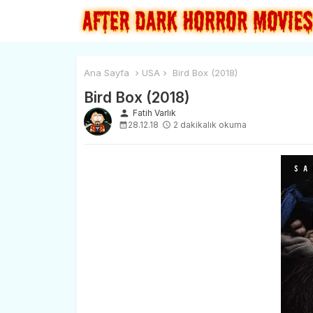
Ana Sayfa
USA
Bird Box (2018)
Bird Box (2018)
person
Fatih Varlık
28.12.18
2 dakikalık okuma