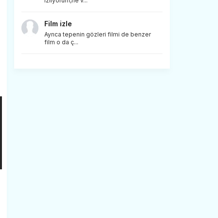
izliyorum,ne v...
Film izle
Ayrıca tepenin gözleri filmi de benzer
film o da ç...