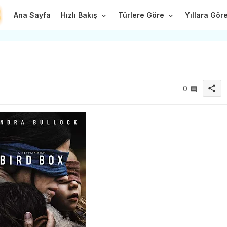
Ana Sayfa
Hızlı Bakış
Türlere Göre
Yıllara Gör
share
0