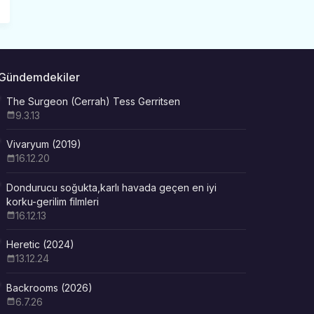
Gündemdekiler
The Surgeon (Cerrah) Tess Gerritsen
9.3.13
Vivaryum (2019)
16.12.20
Dondurucu soğukta,karlı havada geçen en iyi
korku-gerilim filmleri
16.12.13
Heretic (2024)
13.12.24
Backrooms (2026)
6.7.26