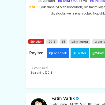
sevenlerin
The Mist (2007)
ve
The Happe
Kötü;
Çok daha iyi olabilecekken; bir takım kliş
diyaloglar ve senaryodaki kopuklu
Etiketler
2018
B1
bilim-kurgu
dram-g
Facebook
Twitter
Whats
DAHA ESKI
Searching (2018)
Fatih Varlık
Fatih Varlık (ATCO, MSc, Blogger), 