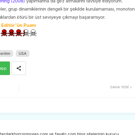
ning (2008)
yapımlarına da göz atmalarını tavsiye ediyorum.
eler, grup dinamiklerinin dengeli bir şekilde kurulamaması, monoton
klardan ötürü bir üst seviyeye çıkmayı başaramıyor.
Editör'ün Puanı
erilim
USA
app
DAHA YENI
afterdarkhorrormovies.com ve favatc.com blog sitelerinin kurucu