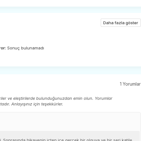
Daha fazla göster
ror:
Sonuç bulunamadı
1 Yorumlar
eriler ve eleştirilerde bulunduğunuzdan emin olun. Yorumlar
ır. Anlayışınız için teşekkürler.
. Sonrasında hikayenin içten içe gerçek bir olguya ve bir seri katile