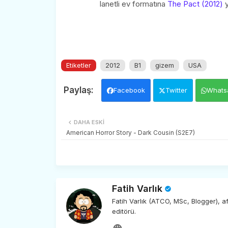
lanetli ev formatına
The Pact (2012)
y
Etiketler
2012
B1
gizem
USA
Facebook
Twitter
Whats
DAHA ESKI
American Horror Story - Dark Cousin (S2E7)
Fatih Varlık
Fatih Varlık (ATCO, MSc, Blogger), 
editörü.