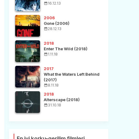
16.12.13
2006
Gone (2006)
28.12.13
2018
Enter The Wild (2018)
1.11.18
2017
What the Waters Left Behind
(2017)
8.11.18
2018
Alterscape (2018)
31.10.18
En iyi korku-gerilim filmleri