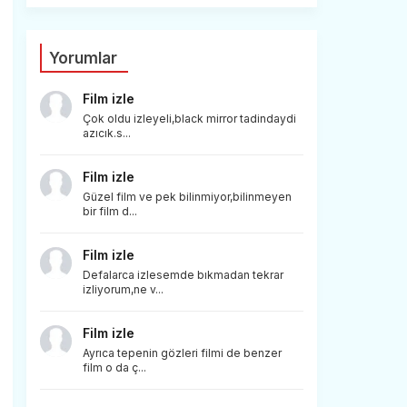
Yorumlar
Film izle
Çok oldu izleyeli,black mirror tadindaydi
azıcık.s...
Film izle
Güzel film ve pek bilinmiyor,bilinmeyen
bir film d...
Film izle
Defalarca izlesemde bıkmadan tekrar
izliyorum,ne v...
Film izle
Ayrıca tepenin gözleri filmi de benzer
film o da ç...