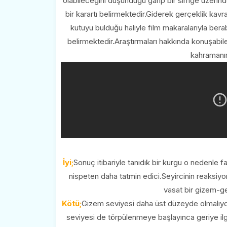
olabileceğini düşündüğü garip bir simge üzerinde
bir karartı belirmektedir.Giderek gerçeklik kavra
kutuyu bulduğu haliyle film makaralarıyla ber
belirmektedir.Araştırmaları hakkında konuşabi
kahramanım
İyi;
Sonuç itibariyle tanıdık bir kurgu o nedenle f
nispeten daha tatmin edici.Seyircinin reaksiyon
vasat bir gizem-ge
Kötü;
Gizem seviyesi daha üst düzeyde olmalıydı
seviyesi de törpülenmeye başlayınca geriye ilg