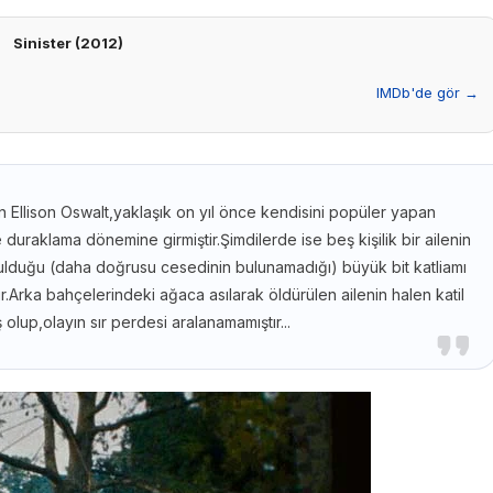
Sinister (2012)
IMDb'de gör →
an Ellison Oswalt,yaklaşık on yıl önce kendisini popüler yapan
duraklama dönemine girmiştir.Şimdilerde ise beş kişilik bir ailenin
ulduğu (daha doğrusu cesedinin bulunamadığı) büyük bit katliamı
ir.Arka bahçelerindeki ağaca asılarak öldürülen ailenin halen katil
olup,olayın sır perdesi aralanamamıştır...