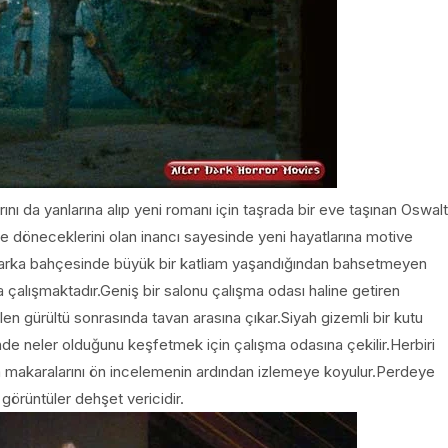
ını da yanlarına alıp yeni romanı için taşrada bir eve taşınan Oswalt
ine döneceklerini olan inancı sayesinde yeni hayatlarına motive
in arka bahçesinde büyük bir katliam yaşandığından bahsetmeyen
 çalışmaktadır.Geniş bir salonu çalışma odası haline getiren
en gürültü sonrasında tavan arasına çıkar.Siyah gizemli bir kutu
de neler olduğunu keşfetmek için çalışma odasına çekilir.Herbiri
ilm makaralarını ön incelemenin ardından izlemeye koyulur.Perdeye
görüntüler dehşet vericidir.