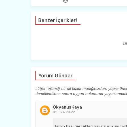
Benzer İçerikler!
Er
Yorum Gönder
Lütfen ofansif bir dil kullanmadığınızdan, yapıcı ön
denetlendikten sonra uygun bulunursa yayımlanmaktad
OkyanusKaya
18/3/24 20:22
Filmin başı gerçekten baya sürükleyiciydi