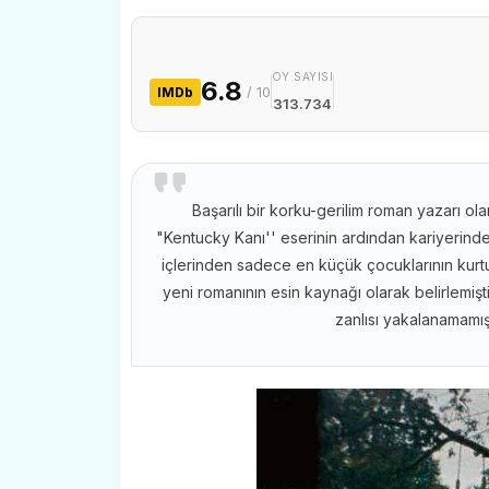
OY SAYISI
6.8
/ 10
IMDb
313.734
Başarılı bir korku-gerilim roman yazarı ol
"Kentucky Kanı'' eserinin ardından kariyerinde 
içlerinden sadece en küçük çocuklarının kurt
yeni romanının esin kaynağı olarak belirlemişt
zanlısı yakalanamamış 