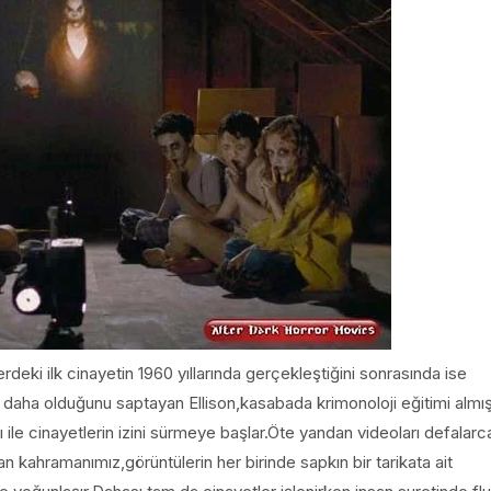
erdeki ilk cinayetin 1960 yıllarında gerçekleştiğini sonrasında ise
n daha olduğunu saptayan Ellison,kasabada krimonoloji eğitimi almı
 ile cinayetlerin izini sürmeye başlar.Öte yandan videoları defalarc
 kahramanımız,görüntülerin her birinde sapkın bir tarikata ait