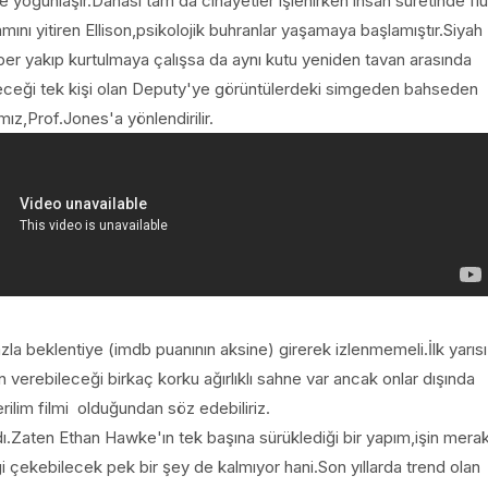
 yoğunlaşır.Dahası tam da cinayetler işlenirken insan suretinde flu
mını yitiren Ellison,psikolojik buhranlar yaşamaya başlamıştır.Siyah
aber yakıp kurtulmaya çalışsa da aynı kutu yeniden tavan arasında
leceği tek kişi olan Deputy'ye görüntülerdeki simgeden bahseden
ız,Prof.Jones'a yönlendirilir.
azla beklentiye (imdb puanının aksine) girerek izlenmemeli.İlk yarısı
 verebileceği birkaç korku ağırlıklı sahne var ancak onlar dışında
rilim filmi olduğundan söz edebiliriz.
.Zaten Ethan Hawke'ın tek başına sürüklediği bir yapım,işin mera
i çekebilecek pek bir şey de kalmıyor hani.Son yıllarda trend olan