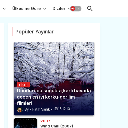
e
Ülkesine Göre
Diziler
Popüler Yayınlar
LISTE
Dondurucu soğukta,karlı havada
geçen en iyi korku-gerilim
filmleri
16.12.13
Fatih Varlık
2007
Wind Chill (2007)