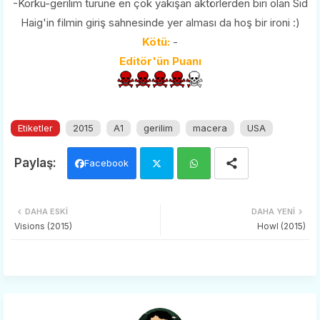
-Korku-gerilim türüne en çok yakışan aktörlerden biri olan Sid
Haig'in filmin giriş sahnesinde yer alması da hoş bir ironi :)
Kötü:
-
Editör'ün Puanı
Etiketler
2015
A1
gerilim
macera
USA
Facebook
Twi
Wh
DAHA ESKI
DAHA YENI
tter
ats
Visions (2015)
Howl (2015)
app