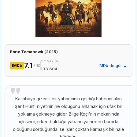
Bone Tomahawk (2015)
OY SAYISI
7.1
/ 10
IMDb'de gör →
IMDb
133.604
Kasabaya gizemli bir yabancının geldiği haberini alan
Şerif Hunt, niyetinin ne olduğunu anlamak için ufak bir
yoklama çekmeye gider. Bilge Keçi'nin mekanında
içkisini içerken bulduğu yabancıya neden burada
olduğunu sorduğunda ise işler çoktan karmaşık bir hale
bürünür.