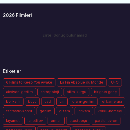
2026 Filmleri
Error:
Sonuç bulunamadı
Etiketler
6 Films to Keep You Awake
La Fin Absolue du Monde
UFO
aksiyon-gerilim
antropoloji
bilim-kurgu
bir grup genç
bol kanlı
büyü
cadı
cin
dram-gerilim
el kamerası
fantastik-korku
gerilim
gizem
intikam
korku-komedi
kıyamet
lanetli ev
orman
otostopçu
paralel evren