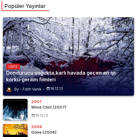
Popüler Yayınlar
LISTE
Dondurucu soğukta,karlı havada geçen en iyi
korku-gerilim filmleri
16.12.13
Fatih Varlık
2007
Wind Chill (2007)
16.12.13
2006
Gone (2006)