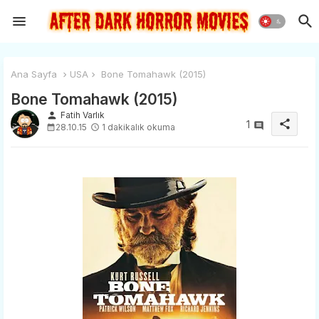
Ana Sayfa
USA
Bone Tomahawk (2015)
Bone Tomahawk (2015)
person
Fatih Varlık
share
1
28.10.15
1 dakikalık okuma