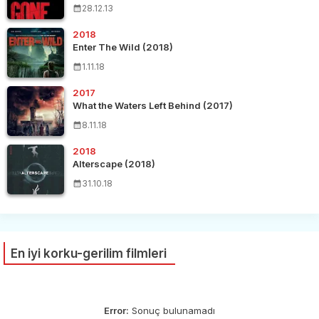
28.12.13
2018
Enter The Wild (2018)
1.11.18
2017
What the Waters Left Behind (2017)
8.11.18
2018
Alterscape (2018)
31.10.18
En iyi korku-gerilim filmleri
Error:
Sonuç bulunamadı