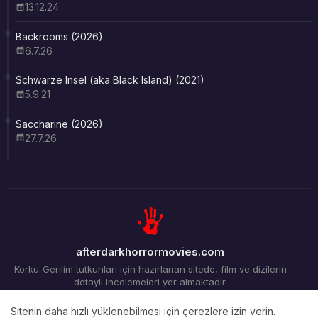
13.12.24
Backrooms (2026)
6.7.26
Schwarze Insel (aka Black Island) (2021)
5.9.21
Saccharine (2026)
27.7.26
afterdarkhorrormovies.com
Korku-Gerilim tutkunları için hazırlanan sitede, film ve dizilerin
detaylı incelemeleri yer almaktadır.
Sitenin daha hızlı yüklenebilmesi için çerezlere izin verin.