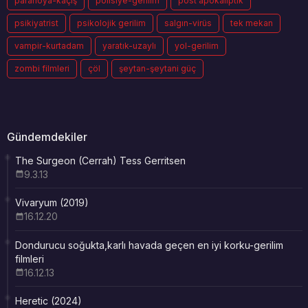
paranoya-kaçış
polisiye-gerilim
post apokaliptik
psikiyatrist
psikolojik gerilim
salgın-virüs
tek mekan
vampir-kurtadam
yaratık-uzaylı
yol-gerilim
zombi filmleri
çöl
şeytan-şeytani güç
Gündemdekiler
The Surgeon (Cerrah) Tess Gerritsen
9.3.13
Vivaryum (2019)
16.12.20
Dondurucu soğukta,karlı havada geçen en iyi korku-gerilim
filmleri
16.12.13
Heretic (2024)