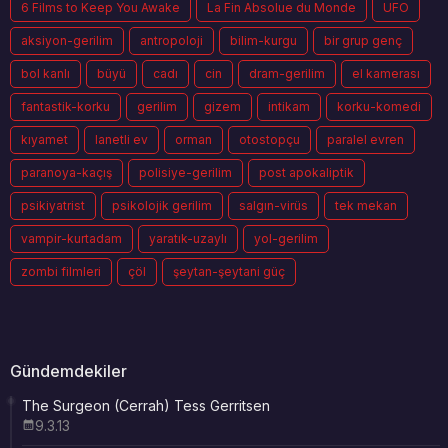
6 Films to Keep You Awake
La Fin Absolue du Monde
UFO
aksiyon-gerilim
antropoloji
bilim-kurgu
bir grup genç
bol kanlı
büyü
cadı
cin
dram-gerilim
el kamerası
fantastik-korku
gerilim
gizem
intikam
korku-komedi
kıyamet
lanetli ev
orman
otostopçu
paralel evren
paranoya-kaçış
polisiye-gerilim
post apokaliptik
psikiyatrist
psikolojik gerilim
salgın-virüs
tek mekan
vampir-kurtadam
yaratık-uzaylı
yol-gerilim
zombi filmleri
çöl
şeytan-şeytani güç
Gündemdekiler
The Surgeon (Cerrah) Tess Gerritsen
9.3.13