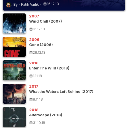
16.12.13
Fatih Varlık
2007
Wind Chill (2007)
16.12.13
2006
Gone (2006)
28.12.13
2018
Enter The Wild (2018)
1.11.18
2017
What the Waters Left Behind (2017)
8.11.18
2018
Alterscape (2018)
31.10.18