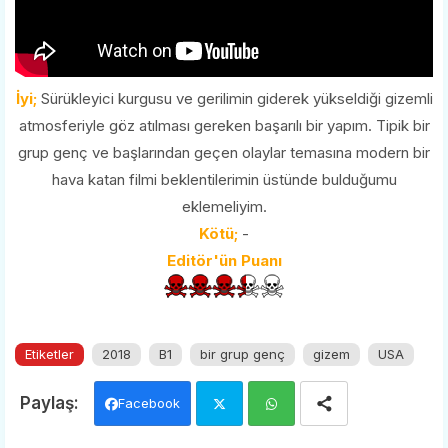
İyi;
Sürükleyici kurgusu ve gerilimin giderek yükseldiği gizemli
atmosferiyle göz atılması gereken başarılı bir yapım. Tipik bir
grup genç ve başlarından geçen olaylar temasına modern bir
hava katan filmi beklentilerimin üstünde bulduğumu
eklemeliyim.
Kötü;
-
Editör'ün Puanı
Etiketler
2018
B1
bir grup genç
gizem
USA
Facebook
Twi
Wh