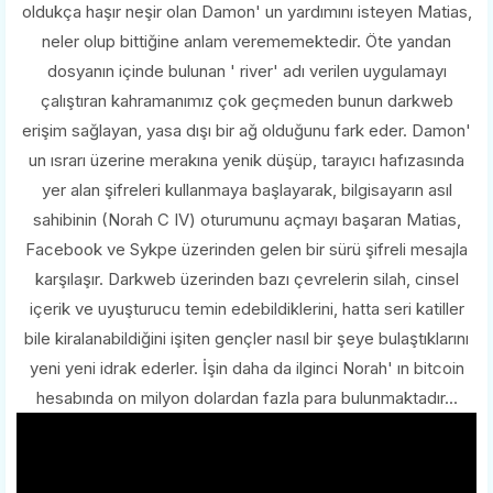
oldukça haşır neşir olan Damon' un yardımını isteyen Matias,
neler olup bittiğine anlam verememektedir. Öte yandan
dosyanın içinde bulunan ' river' adı verilen uygulamayı
çalıştıran kahramanımız çok geçmeden bunun darkweb
erişim sağlayan, yasa dışı bir ağ olduğunu fark eder. Damon'
un ısrarı üzerine merakına yenik düşüp, tarayıcı hafızasında
yer alan şifreleri kullanmaya başlayarak, bilgisayarın asıl
sahibinin (Norah C IV) oturumunu açmayı başaran Matias,
Facebook ve Sykpe üzerinden gelen bir sürü şifreli mesajla
karşılaşır. Darkweb üzerinden bazı çevrelerin silah, cinsel
içerik ve uyuşturucu temin edebildiklerini, hatta seri katiller
bile kiralanabildiğini işiten gençler nasıl bir şeye bulaştıklarını
yeni yeni idrak ederler. İşin daha da ilginci Norah' ın bitcoin
hesabında on milyon dolardan fazla para bulunmaktadır...