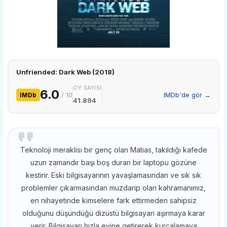
Unfriended: Dark Web (2018)
OY SAYISI
6.0
/ 10
IMDb'de gör →
IMDb
41.894
Teknoloji meraklısı bir genç olan Matias, takıldığı kafede
uzun zamandır başı boş duran bir laptopu gözüne
kestirir. Eski bilgisayarının yavaşlamasından ve sık sık
problemler çıkarmasından muzdarip olan kahramanımız,
en nihayetinde kimselere fark ettirmeden sahipsiz
olduğunu düşündüğü dizüstü bilgisayarı aşırmaya karar
verir. Bilgisayarı hızla evine getirerek kurcalamaya