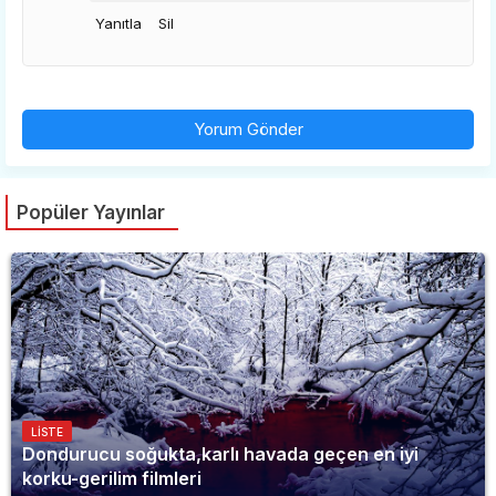
Yanıtla
Sil
Yorum Gönder
Popüler Yayınlar
LISTE
Dondurucu soğukta,karlı havada geçen en iyi
korku-gerilim filmleri