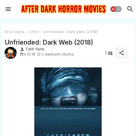
Ana Sayfa
USA
Unfriended: Dark Web (2018)
Unfriended: Dark Web (2018)
person
Fatih Varlık
share
1
4.10.18
2 dakikalık okuma