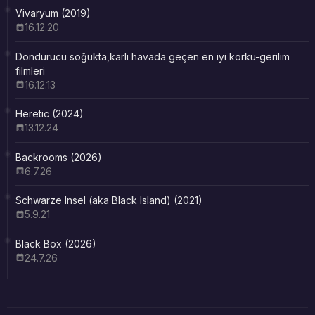
Vivaryum (2019)
16.12.20
Dondurucu soğukta,karlı havada geçen en iyi korku-gerilim
filmleri
16.12.13
Heretic (2024)
13.12.24
Backrooms (2026)
6.7.26
Schwarze Insel (aka Black Island) (2021)
5.9.21
Black Box (2026)
24.7.26