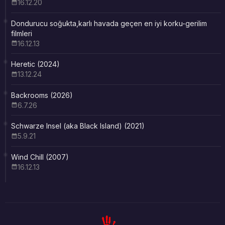
16.12.20
Dondurucu soğukta,karlı havada geçen en iyi korku-gerilim
filmleri
16.12.13
Heretic (2024)
13.12.24
Backrooms (2026)
6.7.26
Schwarze Insel (aka Black Island) (2021)
5.9.21
Wind Chill (2007)
16.12.13