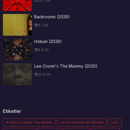
24.7.26
Backrooms (2026)
6.7.26
Hokum (2026)
8.6.26
Lee Cronin's The Mummy (2026)
30.5.26
Etiketler
6 Films to Keep You Awake
La Fin Absolue du Monde
UFO