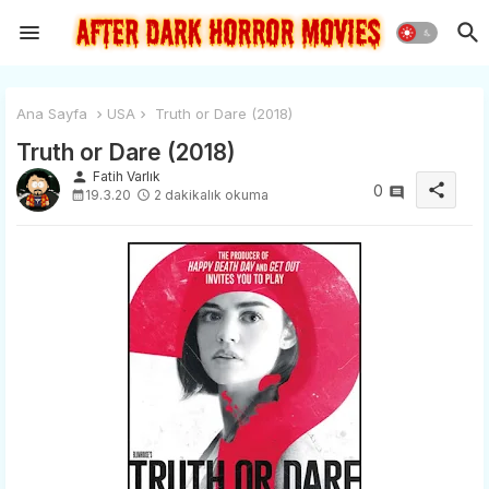
Ana Sayfa
USA
Truth or Dare (2018)
Truth or Dare (2018)
person
Fatih Varlık
share
0
19.3.20
2 dakikalık okuma