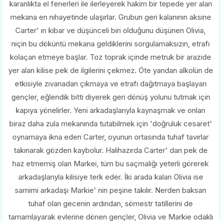
karanlıkta el fenerleri ile ilerleyerek hakim bir tepede yer alan
mekana en nihayetinde ulaşırlar. Grubun geri kalanının aksine
Carter' ın kibar ve düşünceli biri olduğunu düşünen Olivia,
niçin bu döküntü mekana geldiklerini sorgulamaksızın, etrafı
kolaçan etmeye başlar. Toz toprak içinde metruk bir arazide
yer alan kilise pek de ilgilerini çekmez. Öte yandan alkolün de
etkisiyle zıvanadan çıkmaya ve etrafı dağıtmaya başlayan
gençler, eğlendik bitti diyerek geri dönüş yolunu tutmak için
kapıya yönelirler. Yeni arkadaşlarıyla kaynaşmak ve onları
biraz daha zula mekanında tutabilmek için 'doğruluk cesaret'
oynamaya ikna eden Carter, oyunun ortasında tuhaf tavırlar
takınarak gözden kaybolur. Halihazırda Carter' dan pek de
haz etmemiş olan Markei, tüm bu saçmalığı yeterli görerek
arkadaşlarıyla kilisiye terk eder. İki arada kalan Olivia ise
samimi arkadaşı Markie' nin peşine takılır. Nerden baksan
tuhaf olan gecenin ardından, sömestr tatillerini de
tamamlayarak evlerine dönen gençler, Olivia ve Markie odaklı