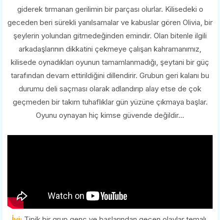
giderek tırmanan gerilimin bir parçası olurlar. Kilisedeki o
geceden beri sürekli yanılsamalar ve kabuslar gören Olivia, bir
şeylerin yolundan gitmedeğinden emindir. Olan bitenle ilgili
arkadaşlarının dikkatini çekmeye çalışan kahramanımız,
kilisede oynadıkları oyunun tamamlanmadığı, şeytani bir güç
tarafından devam ettirildiğini dillendirir. Grubun geri kalanı bu
durumu deli saçması olarak adlandırıp alay etse de çok
geçmeden bir takım tuhaflıklar gün yüzüne çıkmaya başlar.
Oyunu oynayan hiç kimse güvende değildir...
İyi;
Tipik bir grup genç ve başlarından geçen olaylar temalı,