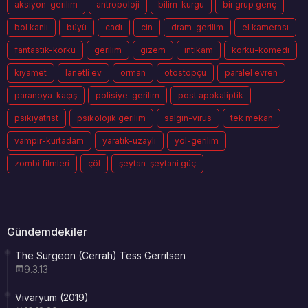
aksiyon-gerilim
antropoloji
bilim-kurgu
bir grup genç
bol kanlı
büyü
cadı
cin
dram-gerilim
el kamerası
fantastik-korku
gerilim
gizem
intikam
korku-komedi
kıyamet
lanetli ev
orman
otostopçu
paralel evren
paranoya-kaçış
polisiye-gerilim
post apokaliptik
psikiyatrist
psikolojik gerilim
salgın-virüs
tek mekan
vampir-kurtadam
yaratık-uzaylı
yol-gerilim
zombi filmleri
çöl
şeytan-şeytani güç
Gündemdekiler
The Surgeon (Cerrah) Tess Gerritsen
9.3.13
Vivaryum (2019)