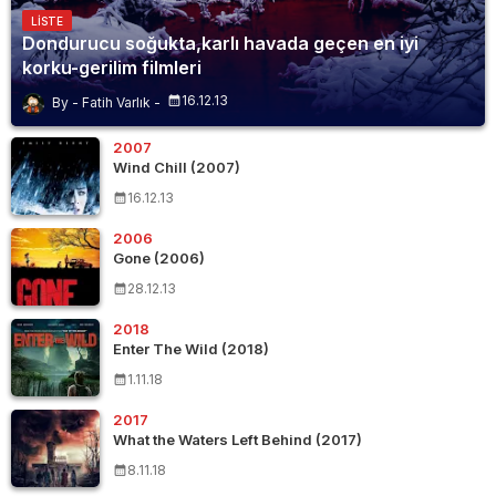
LISTE
Dondurucu soğukta,karlı havada geçen en iyi
korku-gerilim filmleri
16.12.13
Fatih Varlık
2007
Wind Chill (2007)
16.12.13
2006
Gone (2006)
28.12.13
2018
Enter The Wild (2018)
1.11.18
2017
What the Waters Left Behind (2017)
8.11.18