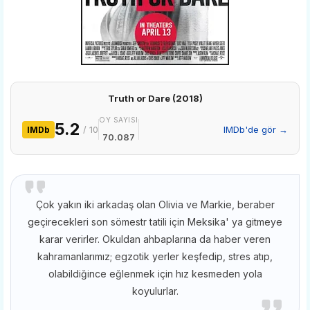
Truth or Dare (2018)
OY SAYISI
5.2
/ 10
IMDb'de gör →
IMDb
70.087
Çok yakın iki arkadaş olan Olivia ve Markie, beraber
geçirecekleri son sömestr tatili için Meksika' ya gitmeye
karar verirler. Okuldan ahbaplarına da haber veren
kahramanlarımız; egzotik yerler keşfedip, stres atıp,
olabildiğince eğlenmek için hız kesmeden yola
koyulurlar.