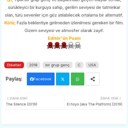
sürükleyici bir kurguya sahip, gerilim seviyesi de tatminkar
olan, türü sevenler için göz atılabilecek ortalama bir alternatif.
Kötü;
Fazla beklentiye girilmeden izlenilmesi gereken bir film.
Gizem seviyesi ve atmosfer olarak zayıf.
Editör'ün Puanı
Etiketler
2018
bir grup genç
C
USA
Facebook
Twi
Wh
DAHA ESKI
DAHA YENI
tter
ats
The Silence (2019)
El hoyo (aka The Platform) (2019)
app