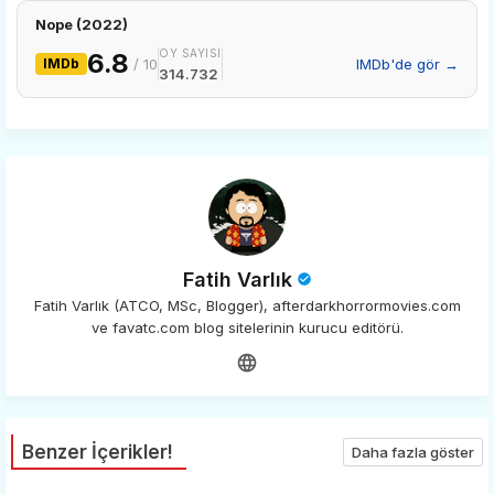
app
Nope (2022)
OY SAYISI
6.8
IMDb
/ 10
IMDb'de gör →
314.732
Fatih Varlık
Fatih Varlık (ATCO, MSc, Blogger), afterdarkhorrormovies.com
ve favatc.com blog sitelerinin kurucu editörü.
Benzer İçerikler!
Daha fazla göster