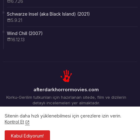
6.7.26
Schwarze Insel (aka Black Island) (2021)
5.9.21
Wind Chill (2007)
16.12.13
afterdarkhorrormovies.com
Korku-Gerilim tutkunları için hazırlanan sitede, film ve dizilerin
detaylı incelemeleri yer almaktadır.
Sitenin daha hızlı yüklenebilmesi için çerezlere izin verin.
Kontrol Et
Ana Sayfa
Arşiv
İletişim
Kabul Ediyorum!
Tüm Hakları Saklıdır ©2012-2026