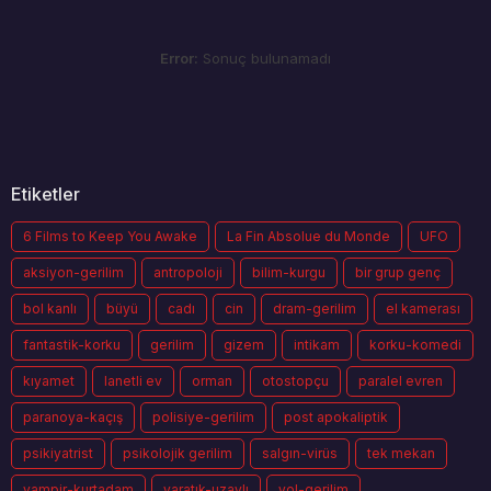
Error:
Sonuç bulunamadı
Etiketler
6 Films to Keep You Awake
La Fin Absolue du Monde
UFO
aksiyon-gerilim
antropoloji
bilim-kurgu
bir grup genç
bol kanlı
büyü
cadı
cin
dram-gerilim
el kamerası
fantastik-korku
gerilim
gizem
intikam
korku-komedi
kıyamet
lanetli ev
orman
otostopçu
paralel evren
paranoya-kaçış
polisiye-gerilim
post apokaliptik
psikiyatrist
psikolojik gerilim
salgın-virüs
tek mekan
vampir-kurtadam
yaratık-uzaylı
yol-gerilim