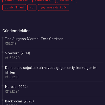
zombi filmleri
çöl
şeytan-şeytani güç
Gündemdekiler
The Surgeon (Cerrah) Tess Gerritsen
9.3.13
Vivaryum (2019)
16.12.20
Dondurucu soğukta,karlı havada geçen en iyi korku-gerilim
filmleri
16.12.13
Heretic (2024)
13.12.24
Backrooms (2026)