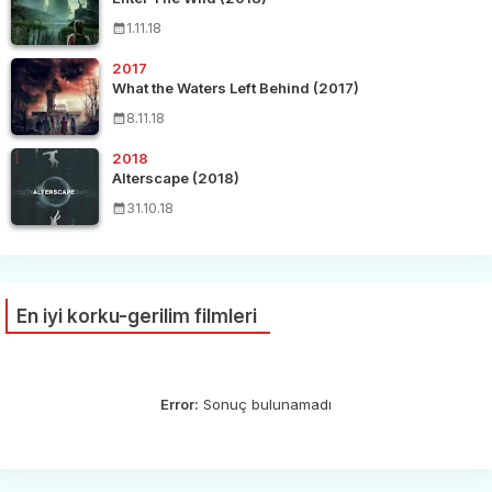
1.11.18
2017
What the Waters Left Behind (2017)
8.11.18
2018
Alterscape (2018)
31.10.18
En iyi korku-gerilim filmleri
Error:
Sonuç bulunamadı