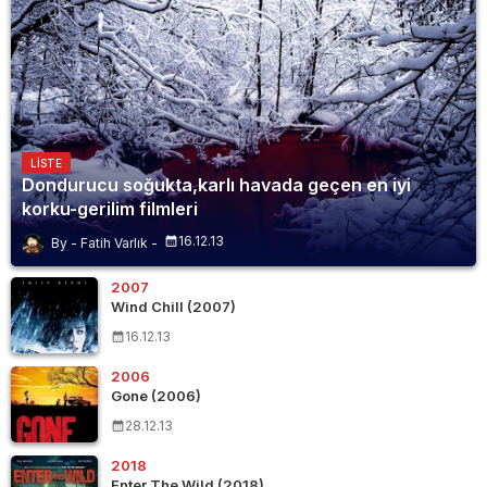
LISTE
Dondurucu soğukta,karlı havada geçen en iyi
korku-gerilim filmleri
16.12.13
Fatih Varlık
2007
Wind Chill (2007)
16.12.13
2006
Gone (2006)
28.12.13
2018
Enter The Wild (2018)