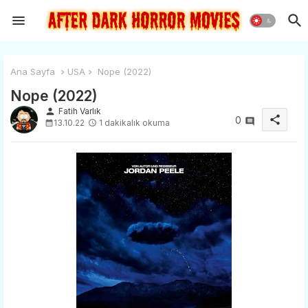
Ana Sayfa
USA
Nope (2022)
Nope (2022)
person
Fatih Varlık
share
0
13.10.22
1 dakikalık okuma