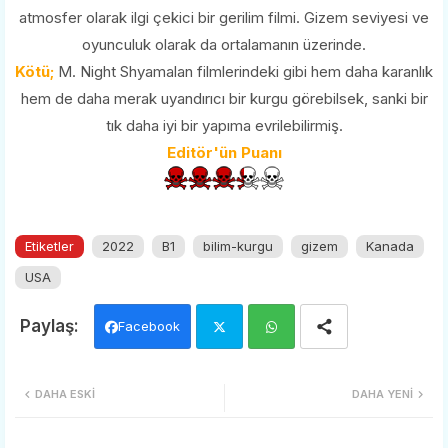
atmosfer olarak ilgi çekici bir gerilim filmi. Gizem seviyesi ve
oyunculuk olarak da ortalamanın üzerinde.
Kötü;
M. Night Shyamalan filmlerindeki gibi hem daha karanlık
hem de daha merak uyandırıcı bir kurgu görebilsek, sanki bir
tık daha iyi bir yapıma evrilebilirmiş.
Editör'ün Puanı
Etiketler
2022
B1
bilim-kurgu
gizem
Kanada
USA
Facebook
Twi
Wh
DAHA ESKI
DAHA YENI
tter
ats